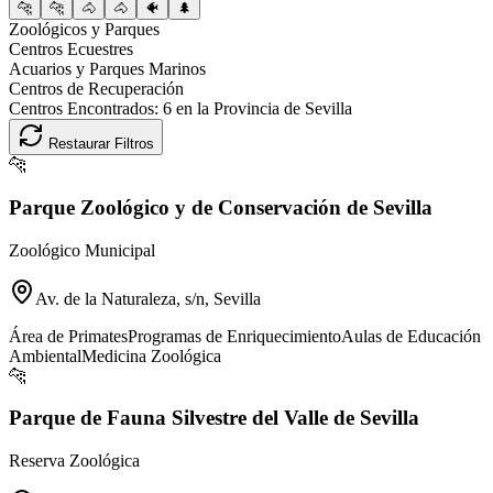
🐆
🐆
🐴
🐴
🐠
🌲
Zoológicos y Parques
Centros Ecuestres
Acuarios y Parques Marinos
Centros de Recuperación
Centros Encontrados:
6
en la Provincia de
Sevilla
Restaurar Filtros
🐆
Parque Zoológico y de Conservación de Sevilla
Zoológico Municipal
Av. de la Naturaleza, s/n, Sevilla
Área de Primates
Programas de Enriquecimiento
Aulas de Educación
Ambiental
Medicina Zoológica
🐆
Parque de Fauna Silvestre del Valle de Sevilla
Reserva Zoológica