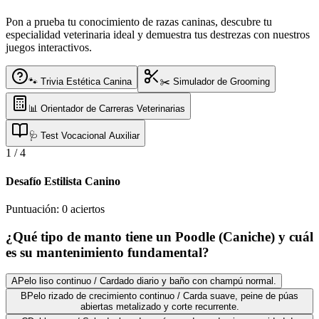
Pon a prueba tu conocimiento de razas caninas, descubre tu
especialidad veterinaria ideal y demuestra tus destrezas con nuestros
juegos interactivos.
🐾 Trivia Estética Canina
✂️ Simulador de Grooming
📊 Orientador de Carreras Veterinarias
🩺 Test Vocacional Auxiliar
1
/
4
Desafío Estilista Canino
Puntuación:
0
aciertos
¿Qué tipo de manto tiene un Poodle (Caniche) y cuál
es su mantenimiento fundamental?
A
Pelo liso continuo / Cardado diario y baño con champú normal.
B
Pelo rizado de crecimiento continuo / Carda suave, peine de púas
abiertas metalizado y corte recurrente.