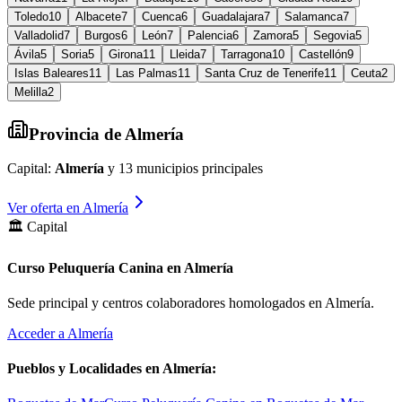
Toledo
10
Albacete
7
Cuenca
6
Guadalajara
7
Salamanca
7
Valladolid
7
Burgos
6
León
7
Palencia
6
Zamora
5
Segovia
5
Ávila
5
Soria
5
Girona
11
Lleida
7
Tarragona
10
Castellón
9
Islas Baleares
11
Las Palmas
11
Santa Cruz de Tenerife
11
Ceuta
2
Melilla
2
Provincia de
Almería
Capital:
Almería
y
13
municipios principales
Ver oferta en
Almería
🏛️ Capital
Curso Peluquería Canina en Almería
Sede principal y centros colaboradores homologados en
Almería
.
Acceder a
Almería
Pueblos y Localidades en
Almería
: