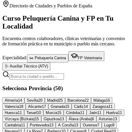
Directorio de Ciudades y Pueblos de España
Curso Peluquería Canina y FP en Tu
Localidad
Encuentra centros colaboradores, clínicas veterinarias y convenios
de formación práctica en tu municipio o pueblo más cercano.
Especialidad:
✂️ Peluquería Canina
FP Veterinaria
🩺 Auxiliar Técnico (ATV)
Selecciona Provincia (50)
Almería
14
Sevilla
20
Madrid
25
Barcelona
22
Málaga
16
Valencia
18
Alicante
17
Granada
15
Cádiz
14
Zaragoza
11
Huesca
11
Teruel
10
Murcia
15
Córdoba
11
Jaén
11
Huelva
11
Vizcaya (Bizkaia)
15
Gipuzkoa
13
Álava (Araba)
6
Asturias
13
Cantabria
11
Pontevedra
13
A Coruña
13
Ourense
7
Lugo
9
Navarra
11
La Rioja
7
Badajoz
10
Cáceres
8
Ciudad Real
10