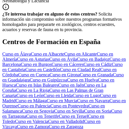
Neonatología y Lactancia
¿Te interesa trabajar en alguno de estos centros?
Solicita
información sin compromiso sobre nuestros programas formativos
homologados para prepararte en zoológicos, centros ecuestres,
acuarios y reservas de fauna en tu provincia.
Centros de Formación en España
Curso en
Álava
Curso en
Albacete
Curso en
Alicante
Curso en
Almería
Curso en
Asturias
Curso en
Ávila
Curso en
Badajoz
Curso en
Barcelona
Curso en
Burgos
Curso en
Cáceres
Curso en
Cádiz
Curso
en
Cantabria
Curso en
Castellón
Curso en
Ciudad Real
Curso en
Córdoba
Curso en
Cuenca
Curso en
Girona
Curso en
Granada
Curso
en
Guadalajara
Curso en
Guipúzcoa
Curso en
Huelva
Curso en
Huesca
Curso en
Islas Baleares
Curso en
Jaén
Curso en
La
Coruña
Curso en
La Rioja
Curso en
Las Palmas de Gran
Canaria
Curso en
León
Curso en
Lleida
Curso en
Lugo
Curso en
Madrid
Curso en
Málaga
Curso en
Murcia
Curso en
Navarra
Curso en
Ourense
Curso en
Palencia
Curso en
Pontevedra
Curso en
Salamanca
Curso en
Segovia
Curso en
Sevilla
Curso en
Soria
Curso
en
Tarragona
Curso en
Tenerife
Curso en
Teruel
Curso en
Toledo
Curso en
Valencia
Curso en
Valladolid
Curso en
Vizcaya
Curso en
Zamora
Curso en
Zaragoza