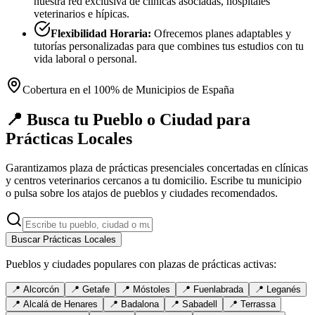
nuestra red exclusiva de clínicas asociadas, hospitales
veterinarios e hípicas.
Flexibilidad Horaria:
Ofrecemos planes adaptables y
tutorías personalizadas para que combines tus estudios con tu
vida laboral o personal.
Cobertura en el 100% de Municipios de España
📍 Busca tu Pueblo o Ciudad para
Prácticas Locales
Garantizamos plaza de prácticas presenciales concertadas en clínicas
y centros veterinarios cercanos a tu domicilio. Escribe tu municipio
o pulsa sobre los atajos de pueblos y ciudades recomendados.
Buscar Prácticas Locales
Pueblos y ciudades populares con plazas de prácticas activas:
📍
Alcorcón
📍
Getafe
📍
Móstoles
📍
Fuenlabrada
📍
Leganés
📍
Alcalá de Henares
📍
Badalona
📍
Sabadell
📍
Terrassa