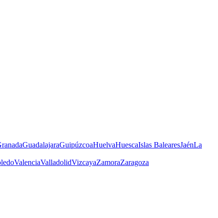
ranada
Guadalajara
Guipúzcoa
Huelva
Huesca
Islas Baleares
Jaén
La
ledo
Valencia
Valladolid
Vizcaya
Zamora
Zaragoza