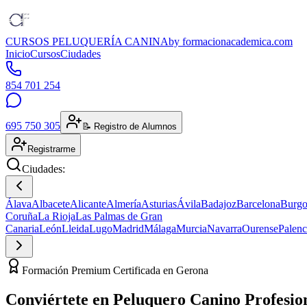
CURSOS PELUQUERÍA CANINA
by formacionacademica.com
Inicio
Cursos
Ciudades
854 701 254
695 750 305
📝 Registro de Alumnos
Registrarme
Ciudades:
Álava
Albacete
Alicante
Almería
Asturias
Ávila
Badajoz
Barcelona
Burgo
Coruña
La Rioja
Las Palmas de Gran
Canaria
León
Lleida
Lugo
Madrid
Málaga
Murcia
Navarra
Ourense
Palenc
Formación Premium Certificada en Gerona
Conviértete en
Peluquero Canino
Profesio