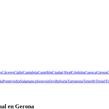
s
Cáceres
Cádiz
Cantabria
Castellón
Ciudad Real
Córdoba
Cuenca
Girona
G
ia
Pontevedra
Salamanca
Segovia
Sevilla
Soria
Tarragona
Tenerife
Teruel
To
nal
en Gerona