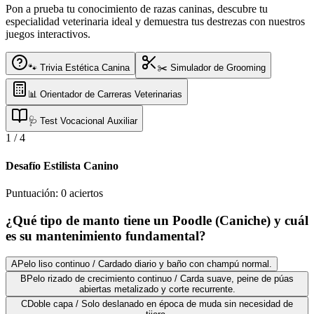
Pon a prueba tu conocimiento de razas caninas, descubre tu
especialidad veterinaria ideal y demuestra tus destrezas con nuestros
juegos interactivos.
🐾 Trivia Estética Canina
✂️ Simulador de Grooming
📊 Orientador de Carreras Veterinarias
🩺 Test Vocacional Auxiliar
1
/
4
Desafío Estilista Canino
Puntuación:
0
aciertos
¿Qué tipo de manto tiene un Poodle (Caniche) y cuál
es su mantenimiento fundamental?
A
Pelo liso continuo / Cardado diario y baño con champú normal.
B
Pelo rizado de crecimiento continuo / Carda suave, peine de púas
abiertas metalizado y corte recurrente.
C
Doble capa / Solo deslanado en época de muda sin necesidad de