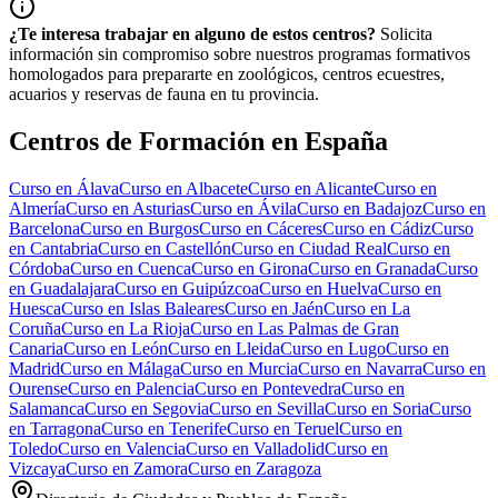
¿Te interesa trabajar en alguno de estos centros?
Solicita
información sin compromiso sobre nuestros programas formativos
homologados para prepararte en zoológicos, centros ecuestres,
acuarios y reservas de fauna en tu provincia.
Centros de Formación en España
Curso en
Álava
Curso en
Albacete
Curso en
Alicante
Curso en
Almería
Curso en
Asturias
Curso en
Ávila
Curso en
Badajoz
Curso en
Barcelona
Curso en
Burgos
Curso en
Cáceres
Curso en
Cádiz
Curso
en
Cantabria
Curso en
Castellón
Curso en
Ciudad Real
Curso en
Córdoba
Curso en
Cuenca
Curso en
Girona
Curso en
Granada
Curso
en
Guadalajara
Curso en
Guipúzcoa
Curso en
Huelva
Curso en
Huesca
Curso en
Islas Baleares
Curso en
Jaén
Curso en
La
Coruña
Curso en
La Rioja
Curso en
Las Palmas de Gran
Canaria
Curso en
León
Curso en
Lleida
Curso en
Lugo
Curso en
Madrid
Curso en
Málaga
Curso en
Murcia
Curso en
Navarra
Curso en
Ourense
Curso en
Palencia
Curso en
Pontevedra
Curso en
Salamanca
Curso en
Segovia
Curso en
Sevilla
Curso en
Soria
Curso
en
Tarragona
Curso en
Tenerife
Curso en
Teruel
Curso en
Toledo
Curso en
Valencia
Curso en
Valladolid
Curso en
Vizcaya
Curso en
Zamora
Curso en
Zaragoza