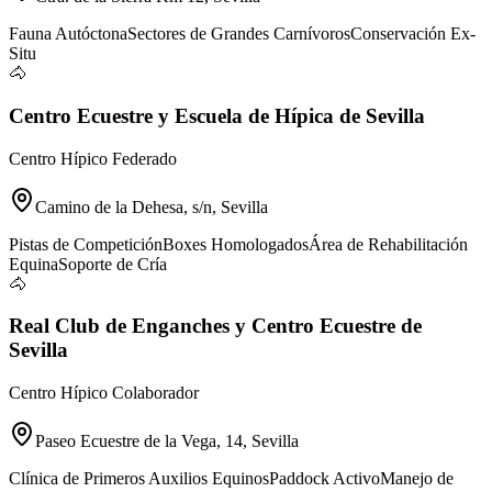
Fauna Autóctona
Sectores de Grandes Carnívoros
Conservación Ex-
Situ
🐴
Centro Ecuestre y Escuela de Hípica de Sevilla
Centro Hípico Federado
Camino de la Dehesa, s/n, Sevilla
Pistas de Competición
Boxes Homologados
Área de Rehabilitación
Equina
Soporte de Cría
🐴
Real Club de Enganches y Centro Ecuestre de
Sevilla
Centro Hípico Colaborador
Paseo Ecuestre de la Vega, 14, Sevilla
Clínica de Primeros Auxilios Equinos
Paddock Activo
Manejo de