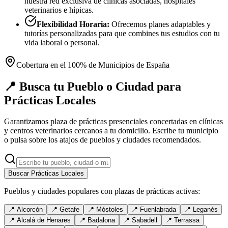
nuestra red exclusiva de clínicas asociadas, hospitales
veterinarios e hípicas.
Flexibilidad Horaria:
Ofrecemos planes adaptables y
tutorías personalizadas para que combines tus estudios con tu
vida laboral o personal.
Cobertura en el 100% de Municipios de España
📍 Busca tu Pueblo o Ciudad para
Prácticas Locales
Garantizamos plaza de prácticas presenciales concertadas en clínicas
y centros veterinarios cercanos a tu domicilio. Escribe tu municipio
o pulsa sobre los atajos de pueblos y ciudades recomendados.
Buscar Prácticas Locales
Pueblos y ciudades populares con plazas de prácticas activas:
📍
Alcorcón
📍
Getafe
📍
Móstoles
📍
Fuenlabrada
📍
Leganés
📍
Alcalá de Henares
📍
Badalona
📍
Sabadell
📍
Terrassa