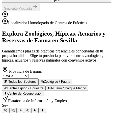
tijera.
Siguiente Pregunta
Localizador Homologado de Centros de Prácticas
Explora Zoológicos, Hípicas, Acuarios y
Reservas de Fauna
en Sevilla
Garantizamos plazas de prácticas presenciales concertadas en tu
propia localidad. Elige tu provincia para ver centros zoológicos,
hípicas, acuarios y reservas naturales con convenios activos.
Provincia de España:
🌍 Todos los Sectores
🐆
Zoológico / Fauna
🐴
Centro Hípico / Ecuestre
🐠
Acuario / Parque Marino
🌲
Centro de Recuperación
Plataforma de Información y Empleo
Sev
🐆
🐆
🐴
🐴
🐠
🌲