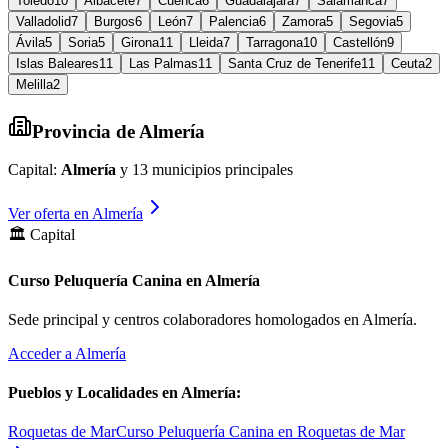
Toledo
10
Albacete
7
Cuenca
6
Guadalajara
7
Salamanca
7
Valladolid
7
Burgos
6
León
7
Palencia
6
Zamora
5
Segovia
5
Ávila
5
Soria
5
Girona
11
Lleida
7
Tarragona
10
Castellón
9
Islas Baleares
11
Las Palmas
11
Santa Cruz de Tenerife
11
Ceuta
2
Melilla
2
Provincia de
Almería
Capital:
Almería
y
13
municipios principales
Ver oferta en
Almería
🏛️ Capital
Curso Peluquería Canina en Almería
Sede principal y centros colaboradores homologados en
Almería
.
Acceder a
Almería
Pueblos y Localidades en
Almería
:
Roquetas de Mar
Curso Peluquería Canina en Roquetas de Mar