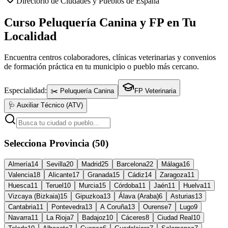
Directorio de Ciudades y Pueblos de España
Curso Peluquería Canina y FP en Tu
Localidad
Encuentra centros colaboradores, clínicas veterinarias y convenios
de formación práctica en tu municipio o pueblo más cercano.
Especialidad:
✂️ Peluquería Canina
FP Veterinaria
🩺 Auxiliar Técnico (ATV)
Selecciona Provincia (50)
Almería
14
Sevilla
20
Madrid
25
Barcelona
22
Málaga
16
Valencia
18
Alicante
17
Granada
15
Cádiz
14
Zaragoza
11
Huesca
11
Teruel
10
Murcia
15
Córdoba
11
Jaén
11
Huelva
11
Vizcaya (Bizkaia)
15
Gipuzkoa
13
Álava (Araba)
6
Asturias
13
Cantabria
11
Pontevedra
13
A Coruña
13
Ourense
7
Lugo
9
Navarra
11
La Rioja
7
Badajoz
10
Cáceres
8
Ciudad Real
10