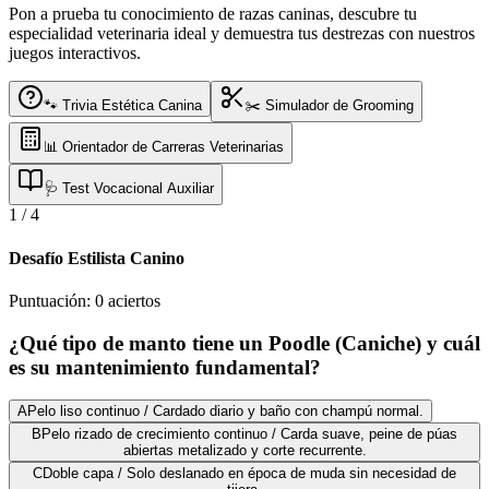
Pon a prueba tu conocimiento de razas caninas, descubre tu
especialidad veterinaria ideal y demuestra tus destrezas con nuestros
juegos interactivos.
🐾 Trivia Estética Canina
✂️ Simulador de Grooming
📊 Orientador de Carreras Veterinarias
🩺 Test Vocacional Auxiliar
1
/
4
Desafío Estilista Canino
Puntuación:
0
aciertos
¿Qué tipo de manto tiene un Poodle (Caniche) y cuál
es su mantenimiento fundamental?
A
Pelo liso continuo / Cardado diario y baño con champú normal.
B
Pelo rizado de crecimiento continuo / Carda suave, peine de púas
abiertas metalizado y corte recurrente.
C
Doble capa / Solo deslanado en época de muda sin necesidad de