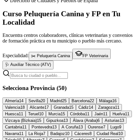
Directorio de Ciudades y Pueblos de España
Curso Peluquería Canina y FP en Tu
Localidad
Encuentra centros colaboradores, clínicas veterinarias y convenios
de formación práctica en tu municipio o pueblo más cercano.
Especialidad:
✂️ Peluquería Canina
FP Veterinaria
🩺 Auxiliar Técnico (ATV)
Selecciona Provincia (50)
Almería
14
Sevilla
20
Madrid
25
Barcelona
22
Málaga
16
Valencia
18
Alicante
17
Granada
15
Cádiz
14
Zaragoza
11
Huesca
11
Teruel
10
Murcia
15
Córdoba
11
Jaén
11
Huelva
11
Vizcaya (Bizkaia)
15
Gipuzkoa
13
Álava (Araba)
6
Asturias
13
Cantabria
11
Pontevedra
13
A Coruña
13
Ourense
7
Lugo
9
Navarra
11
La Rioja
7
Badajoz
10
Cáceres
8
Ciudad Real
10