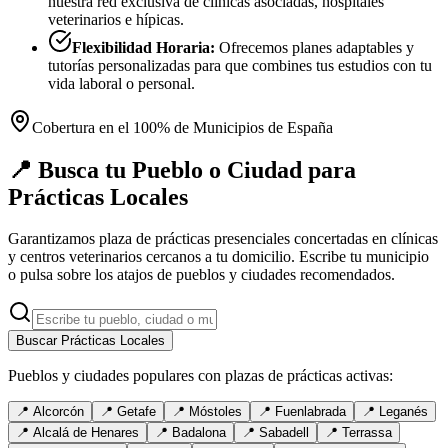
nuestra red exclusiva de clínicas asociadas, hospitales
veterinarios e hípicas.
Flexibilidad Horaria:
Ofrecemos planes adaptables y
tutorías personalizadas para que combines tus estudios con tu
vida laboral o personal.
Cobertura en el 100% de Municipios de España
📍 Busca tu Pueblo o Ciudad para
Prácticas Locales
Garantizamos plaza de prácticas presenciales concertadas en clínicas
y centros veterinarios cercanos a tu domicilio. Escribe tu municipio
o pulsa sobre los atajos de pueblos y ciudades recomendados.
Buscar Prácticas Locales
Pueblos y ciudades populares con plazas de prácticas activas:
📍
Alcorcón
📍
Getafe
📍
Móstoles
📍
Fuenlabrada
📍
Leganés
📍
Alcalá de Henares
📍
Badalona
📍
Sabadell
📍
Terrassa