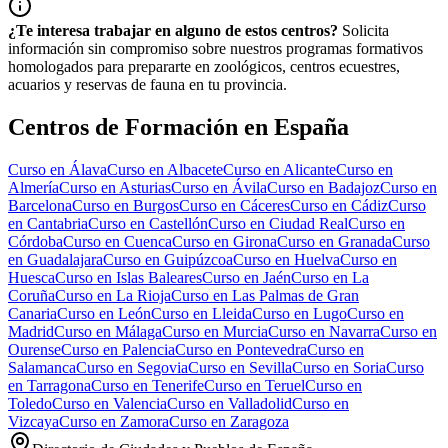
¿Te interesa trabajar en alguno de estos centros?
Solicita
información sin compromiso sobre nuestros programas formativos
homologados para prepararte en zoológicos, centros ecuestres,
acuarios y reservas de fauna en tu provincia.
Centros de Formación en España
Curso en
Álava
Curso en
Albacete
Curso en
Alicante
Curso en
Almería
Curso en
Asturias
Curso en
Ávila
Curso en
Badajoz
Curso en
Barcelona
Curso en
Burgos
Curso en
Cáceres
Curso en
Cádiz
Curso
en
Cantabria
Curso en
Castellón
Curso en
Ciudad Real
Curso en
Córdoba
Curso en
Cuenca
Curso en
Girona
Curso en
Granada
Curso
en
Guadalajara
Curso en
Guipúzcoa
Curso en
Huelva
Curso en
Huesca
Curso en
Islas Baleares
Curso en
Jaén
Curso en
La
Coruña
Curso en
La Rioja
Curso en
Las Palmas de Gran
Canaria
Curso en
León
Curso en
Lleida
Curso en
Lugo
Curso en
Madrid
Curso en
Málaga
Curso en
Murcia
Curso en
Navarra
Curso en
Ourense
Curso en
Palencia
Curso en
Pontevedra
Curso en
Salamanca
Curso en
Segovia
Curso en
Sevilla
Curso en
Soria
Curso
en
Tarragona
Curso en
Tenerife
Curso en
Teruel
Curso en
Toledo
Curso en
Valencia
Curso en
Valladolid
Curso en
Vizcaya
Curso en
Zamora
Curso en
Zaragoza