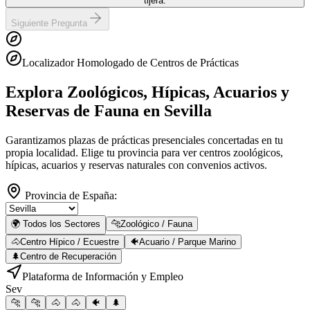
tijera.
Siguiente Pregunta
Localizador Homologado de Centros de Prácticas
Explora Zoológicos, Hípicas, Acuarios y
Reservas de Fauna
en Sevilla
Garantizamos plazas de prácticas presenciales concertadas en tu
propia localidad. Elige tu provincia para ver centros zoológicos,
hípicas, acuarios y reservas naturales con convenios activos.
Provincia de España:
🌍 Todos los Sectores
🐆
Zoológico / Fauna
🐴
Centro Hípico / Ecuestre
🐠
Acuario / Parque Marino
🌲
Centro de Recuperación
Plataforma de Información y Empleo
Sev
🐆
🐆
🐴
🐴
🐠
🌲