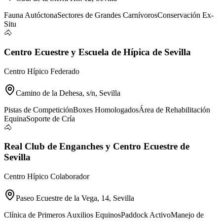
Fauna Autóctona
Sectores de Grandes Carnívoros
Conservación Ex-
Situ
🐴
Centro Ecuestre y Escuela de Hípica de Sevilla
Centro Hípico Federado
Camino de la Dehesa, s/n, Sevilla
Pistas de Competición
Boxes Homologados
Área de Rehabilitación
Equina
Soporte de Cría
🐴
Real Club de Enganches y Centro Ecuestre de
Sevilla
Centro Hípico Colaborador
Paseo Ecuestre de la Vega, 14, Sevilla
Clínica de Primeros Auxilios Equinos
Paddock Activo
Manejo de