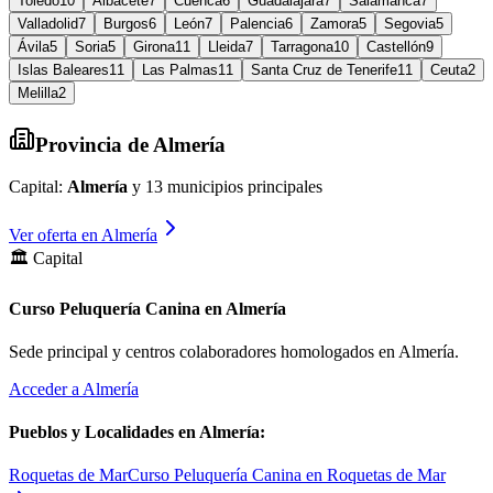
Toledo
10
Albacete
7
Cuenca
6
Guadalajara
7
Salamanca
7
Valladolid
7
Burgos
6
León
7
Palencia
6
Zamora
5
Segovia
5
Ávila
5
Soria
5
Girona
11
Lleida
7
Tarragona
10
Castellón
9
Islas Baleares
11
Las Palmas
11
Santa Cruz de Tenerife
11
Ceuta
2
Melilla
2
Provincia de
Almería
Capital:
Almería
y
13
municipios principales
Ver oferta en
Almería
🏛️ Capital
Curso Peluquería Canina en Almería
Sede principal y centros colaboradores homologados en
Almería
.
Acceder a
Almería
Pueblos y Localidades en
Almería
:
Roquetas de Mar
Curso Peluquería Canina en Roquetas de Mar