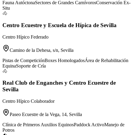
Fauna Autóctona
Sectores de Grandes Carnívoros
Conservación Ex-
Situ
🐴
Centro Ecuestre y Escuela de Hípica de Sevilla
Centro Hípico Federado
Camino de la Dehesa, s/n, Sevilla
Pistas de Competición
Boxes Homologados
Área de Rehabilitación
Equina
Soporte de Cría
🐴
Real Club de Enganches y Centro Ecuestre de
Sevilla
Centro Hípico Colaborador
Paseo Ecuestre de la Vega, 14, Sevilla
Clínica de Primeros Auxilios Equinos
Paddock Activo
Manejo de
Potros