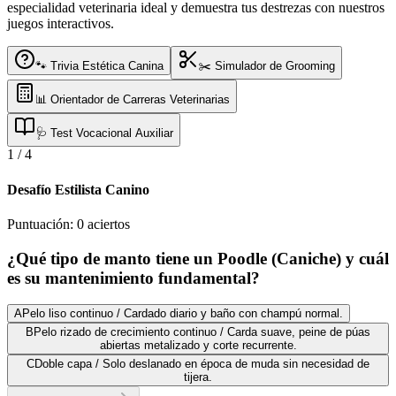
especialidad veterinaria ideal y demuestra tus destrezas con nuestros
juegos interactivos.
🐾 Trivia Estética Canina
✂️ Simulador de Grooming
📊 Orientador de Carreras Veterinarias
🩺 Test Vocacional Auxiliar
1
/
4
Desafío Estilista Canino
Puntuación:
0
aciertos
¿Qué tipo de manto tiene un Poodle (Caniche) y cuál
es su mantenimiento fundamental?
A
Pelo liso continuo / Cardado diario y baño con champú normal.
B
Pelo rizado de crecimiento continuo / Carda suave, peine de púas
abiertas metalizado y corte recurrente.
C
Doble capa / Solo deslanado en época de muda sin necesidad de
tijera.