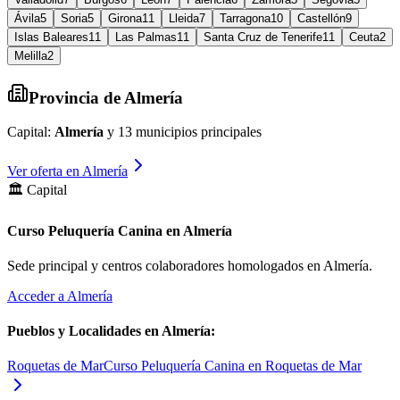
Ávila
5
Soria
5
Girona
11
Lleida
7
Tarragona
10
Castellón
9
Islas Baleares
11
Las Palmas
11
Santa Cruz de Tenerife
11
Ceuta
2
Melilla
2
Provincia de
Almería
Capital:
Almería
y
13
municipios principales
Ver oferta en
Almería
🏛️ Capital
Curso Peluquería Canina en Almería
Sede principal y centros colaboradores homologados en
Almería
.
Acceder a
Almería
Pueblos y Localidades en
Almería
:
Roquetas de Mar
Curso Peluquería Canina en Roquetas de Mar