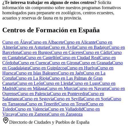
¿Te interesa trabajar en alguno de estos centros?
Solicita
información sin compromiso sobre nuestros programas formativos
homologados para prepararte en zoológicos, centros ecuestres,
acuarios y reservas de fauna en tu provincia.
Centros de Formación en España
Curso en
Álava
Curso en
Albacete
Curso en
Alicante
Curso en
Almería
Curso en
Asturias
Curso en
Ávila
Curso en
Badajoz
Curso en
Barcelona
Curso en
Burgos
Curso en
Cáceres
Curso en
Cádiz
Curso
en
Cantabria
Curso en
Castellón
Curso en
Ciudad Real
Curso en
Córdoba
Curso en
Cuenca
Curso en
Girona
Curso en
Granada
Curso
en
Guadalajara
Curso en
Guipúzcoa
Curso en
Huelva
Curso en
Huesca
Curso en
Islas Baleares
Curso en
Jaén
Curso en
La
Coruña
Curso en
La Rioja
Curso en
Las Palmas de Gran
Canaria
Curso en
León
Curso en
Lleida
Curso en
Lugo
Curso en
Madrid
Curso en
Málaga
Curso en
Murcia
Curso en
Navarra
Curso en
Ourense
Curso en
Palencia
Curso en
Pontevedra
Curso en
Salamanca
Curso en
Segovia
Curso en
Sevilla
Curso en
Soria
Curso
en
Tarragona
Curso en
Tenerife
Curso en
Teruel
Curso en
Toledo
Curso en
Valencia
Curso en
Valladolid
Curso en
Vizcaya
Curso en
Zamora
Curso en
Zaragoza
Directorio de Ciudades y Pueblos de España