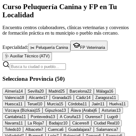
Curso Peluquería Canina y FP en Tu
Localidad
Encuentra centros colaboradores, clínicas veterinarias y convenios
de formación práctica en tu municipio o pueblo más cercano.
Especialidad:
✂️ Peluquería Canina
FP Veterinaria
🩺 Auxiliar Técnico (ATV)
Selecciona Provincia (50)
Almería
14
Sevilla
20
Madrid
25
Barcelona
22
Málaga
16
Valencia
18
Alicante
17
Granada
15
Cádiz
14
Zaragoza
11
Huesca
11
Teruel
10
Murcia
15
Córdoba
11
Jaén
11
Huelva
11
Vizcaya (Bizkaia)
15
Gipuzkoa
13
Álava (Araba)
6
Asturias
13
Cantabria
11
Pontevedra
13
A Coruña
13
Ourense
7
Lugo
9
Navarra
11
La Rioja
7
Badajoz
10
Cáceres
8
Ciudad Real
10
Toledo
10
Albacete
7
Cuenca
6
Guadalajara
7
Salamanca
7
Valladolid
7
Burgos
6
León
7
Palencia
6
Zamora
5
Segovia
5