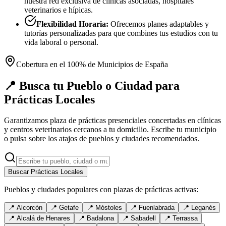
nuestra red exclusiva de clínicas asociadas, hospitales
veterinarios e hípicas.
Flexibilidad Horaria:
Ofrecemos planes adaptables y
tutorías personalizadas para que combines tus estudios con tu
vida laboral o personal.
Cobertura en el 100% de Municipios de España
📍 Busca tu Pueblo o Ciudad para
Prácticas Locales
Garantizamos plaza de prácticas presenciales concertadas en clínicas
y centros veterinarios cercanos a tu domicilio. Escribe tu municipio
o pulsa sobre los atajos de pueblos y ciudades recomendados.
Buscar Prácticas Locales
Pueblos y ciudades populares con plazas de prácticas activas:
📍
Alcorcón
📍
Getafe
📍
Móstoles
📍
Fuenlabrada
📍
Leganés
📍
Alcalá de Henares
📍
Badalona
📍
Sabadell
📍
Terrassa