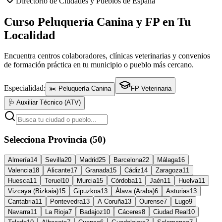
Directorio de Ciudades y Pueblos de España
Curso Peluquería Canina y FP en Tu
Localidad
Encuentra centros colaboradores, clínicas veterinarias y convenios
de formación práctica en tu municipio o pueblo más cercano.
Especialidad:
✂️ Peluquería Canina
FP Veterinaria
🩺 Auxiliar Técnico (ATV)
Selecciona Provincia (50)
Almería
14
Sevilla
20
Madrid
25
Barcelona
22
Málaga
16
Valencia
18
Alicante
17
Granada
15
Cádiz
14
Zaragoza
11
Huesca
11
Teruel
10
Murcia
15
Córdoba
11
Jaén
11
Huelva
11
Vizcaya (Bizkaia)
15
Gipuzkoa
13
Álava (Araba)
6
Asturias
13
Cantabria
11
Pontevedra
13
A Coruña
13
Ourense
7
Lugo
9
Navarra
11
La Rioja
7
Badajoz
10
Cáceres
8
Ciudad Real
10