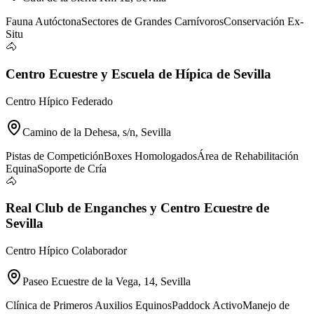
Fauna Autóctona
Sectores de Grandes Carnívoros
Conservación Ex-
Situ
🐴
Centro Ecuestre y Escuela de Hípica de Sevilla
Centro Hípico Federado
Camino de la Dehesa, s/n, Sevilla
Pistas de Competición
Boxes Homologados
Área de Rehabilitación
Equina
Soporte de Cría
🐴
Real Club de Enganches y Centro Ecuestre de
Sevilla
Centro Hípico Colaborador
Paseo Ecuestre de la Vega, 14, Sevilla
Clínica de Primeros Auxilios Equinos
Paddock Activo
Manejo de