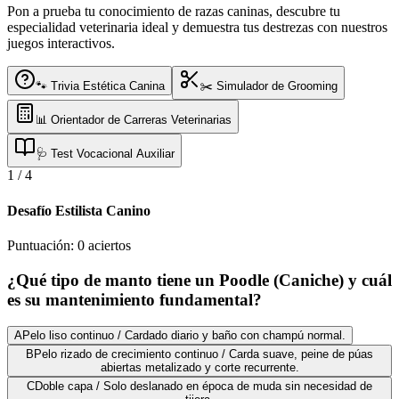
Pon a prueba tu conocimiento de razas caninas, descubre tu
especialidad veterinaria ideal y demuestra tus destrezas con nuestros
juegos interactivos.
🐾 Trivia Estética Canina
✂️ Simulador de Grooming
📊 Orientador de Carreras Veterinarias
🩺 Test Vocacional Auxiliar
1
/
4
Desafío Estilista Canino
Puntuación:
0
aciertos
¿Qué tipo de manto tiene un Poodle (Caniche) y cuál
es su mantenimiento fundamental?
A
Pelo liso continuo / Cardado diario y baño con champú normal.
B
Pelo rizado de crecimiento continuo / Carda suave, peine de púas
abiertas metalizado y corte recurrente.
C
Doble capa / Solo deslanado en época de muda sin necesidad de