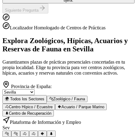
tijera.
Siguiente Pregunta
Localizador Homologado de Centros de Prácticas
Explora Zoológicos, Hípicas, Acuarios y
Reservas de Fauna
en Sevilla
Garantizamos plazas de prácticas presenciales concertadas en tu
propia localidad. Elige tu provincia para ver centros zoológicos,
hípicas, acuarios y reservas naturales con convenios activos.
Provincia de España:
🌍 Todos los Sectores
🐆
Zoológico / Fauna
🐴
Centro Hípico / Ecuestre
🐠
Acuario / Parque Marino
🌲
Centro de Recuperación
Plataforma de Información y Empleo
Sev
🐆
🐆
🐴
🐴
🐠
🌲