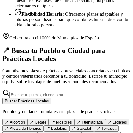
nuestra red exclusiva de clínicas asociadas, hospitales
veterinarios e hípicas.
Flexibilidad Horaria:
Ofrecemos planes adaptables y
tutorías personalizadas para que combines tus estudios con tu
vida laboral o personal.
Cobertura en el 100% de Municipios de España
📍 Busca tu Pueblo o Ciudad para
Prácticas Locales
Garantizamos plaza de prácticas presenciales concertadas en clínicas
y centros veterinarios cercanos a tu domicilio. Escribe tu municipio
o pulsa sobre los atajos de pueblos y ciudades recomendados.
Buscar Prácticas Locales
Pueblos y ciudades populares con plazas de prácticas activas:
📍
Alcorcón
📍
Getafe
📍
Móstoles
📍
Fuenlabrada
📍
Leganés
📍
Alcalá de Henares
📍
Badalona
📍
Sabadell
📍
Terrassa