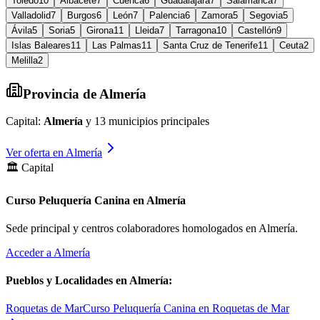
Toledo
10
Albacete
7
Cuenca
6
Guadalajara
7
Salamanca
7
Valladolid
7
Burgos
6
León
7
Palencia
6
Zamora
5
Segovia
5
Ávila
5
Soria
5
Girona
11
Lleida
7
Tarragona
10
Castellón
9
Islas Baleares
11
Las Palmas
11
Santa Cruz de Tenerife
11
Ceuta
2
Melilla
2
Provincia de
Almería
Capital:
Almería
y
13
municipios principales
Ver oferta en
Almería
🏛️ Capital
Curso Peluquería Canina en Almería
Sede principal y centros colaboradores homologados en
Almería
.
Acceder a
Almería
Pueblos y Localidades en
Almería
:
Roquetas de Mar
Curso Peluquería Canina en Roquetas de Mar