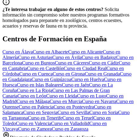
¿Te interesa trabajar en alguno de estos centros?
Solicita
información sin compromiso sobre nuestros programas formativos
homologados para prepararte en zoológicos, centros ecuestres,
acuarios y reservas de fauna en tu provincia.
Centros de Formación en España
Curso en
Álava
Curso en
Albacete
Curso en
Alicante
Curso en
Almería
Curso en
Asturias
Curso en
Ávila
Curso en
Badajoz
Curso en
Barcelona
Curso en
Burgos
Curso en
Cáceres
Curso en
Cádiz
Curso
en
Cantabria
Curso en
Castellón
Curso en
Ciudad Real
Curso en
Córdoba
Curso en
Cuenca
Curso en
Girona
Curso en
Granada
Curso
en
Guadalajara
Curso en
Guipúzcoa
Curso en
Huelva
Curso en
Huesca
Curso en
Islas Baleares
Curso en
Jaén
Curso en
La
Coruña
Curso en
La Rioja
Curso en
Las Palmas de Gran
Canaria
Curso en
León
Curso en
Lleida
Curso en
Lugo
Curso en
Madrid
Curso en
Málaga
Curso en
Murcia
Curso en
Navarra
Curso en
Ourense
Curso en
Palencia
Curso en
Pontevedra
Curso en
Salamanca
Curso en
Segovia
Curso en
Sevilla
Curso en
Soria
Curso
en
Tarragona
Curso en
Tenerife
Curso en
Teruel
Curso en
Toledo
Curso en
Valencia
Curso en
Valladolid
Curso en
Vizcaya
Curso en
Zamora
Curso en
Zaragoza