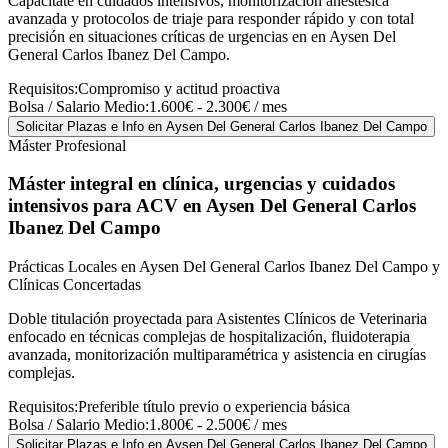
Capacítate en cuidados intensivos, monitorización anestésica
avanzada y protocolos de triaje para responder rápido y con total
precisión en situaciones críticas de urgencias en en Aysen Del
General Carlos Ibanez Del Campo.
Requisitos:
Compromiso y actitud proactiva
Bolsa / Salario Medio:
1.600€ - 2.300€ / mes
Solicitar Plazas e Info
en Aysen Del General Carlos Ibanez Del Campo
Máster Profesional
Máster integral en clínica, urgencias y cuidados
intensivos para ACV
en Aysen Del General Carlos
Ibanez Del Campo
Prácticas Locales en Aysen Del General Carlos Ibanez Del Campo y
Clínicas Concertadas
Doble titulación proyectada para Asistentes Clínicos de Veterinaria
enfocado en técnicas complejas de hospitalización, fluidoterapia
avanzada, monitorización multiparamétrica y asistencia en cirugías
complejas.
Requisitos:
Preferible título previo o experiencia básica
Bolsa / Salario Medio:
1.800€ - 2.500€ / mes
Solicitar Plazas e Info
en Aysen Del General Carlos Ibanez Del Campo