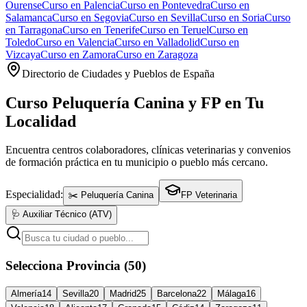
Ourense
Curso en
Palencia
Curso en
Pontevedra
Curso en
Salamanca
Curso en
Segovia
Curso en
Sevilla
Curso en
Soria
Curso
en
Tarragona
Curso en
Tenerife
Curso en
Teruel
Curso en
Toledo
Curso en
Valencia
Curso en
Valladolid
Curso en
Vizcaya
Curso en
Zamora
Curso en
Zaragoza
Directorio de Ciudades y Pueblos de España
Curso Peluquería Canina y FP en Tu
Localidad
Encuentra centros colaboradores, clínicas veterinarias y convenios
de formación práctica en tu municipio o pueblo más cercano.
Especialidad:
✂️ Peluquería Canina
FP Veterinaria
🩺 Auxiliar Técnico (ATV)
Selecciona Provincia (50)
Almería
14
Sevilla
20
Madrid
25
Barcelona
22
Málaga
16