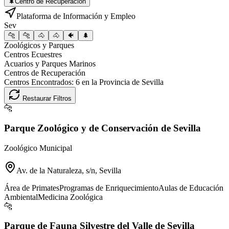
🌲
Centro de Recuperación
Plataforma de Información y Empleo
Sev
🐆
🐆
🐴
🐴
🐠
🌲
Zoológicos y Parques
Centros Ecuestres
Acuarios y Parques Marinos
Centros de Recuperación
Centros Encontrados:
6
en la Provincia de
Sevilla
Restaurar Filtros
🐆
Parque Zoológico y de Conservación de Sevilla
Zoológico Municipal
Av. de la Naturaleza, s/n, Sevilla
Área de Primates
Programas de Enriquecimiento
Aulas de Educación
Ambiental
Medicina Zoológica
🐆
Parque de Fauna Silvestre del Valle de Sevilla