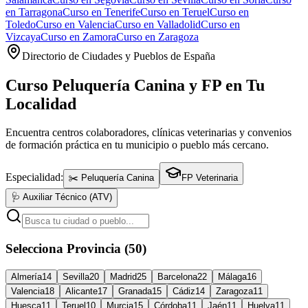
en
Tarragona
Curso en
Tenerife
Curso en
Teruel
Curso en
Toledo
Curso en
Valencia
Curso en
Valladolid
Curso en
Vizcaya
Curso en
Zamora
Curso en
Zaragoza
Directorio de Ciudades y Pueblos de España
Curso Peluquería Canina y FP en Tu
Localidad
Encuentra centros colaboradores, clínicas veterinarias y convenios
de formación práctica en tu municipio o pueblo más cercano.
Especialidad:
✂️ Peluquería Canina
FP Veterinaria
🩺 Auxiliar Técnico (ATV)
Selecciona Provincia (50)
Almería
14
Sevilla
20
Madrid
25
Barcelona
22
Málaga
16
Valencia
18
Alicante
17
Granada
15
Cádiz
14
Zaragoza
11
Huesca
11
Teruel
10
Murcia
15
Córdoba
11
Jaén
11
Huelva
11