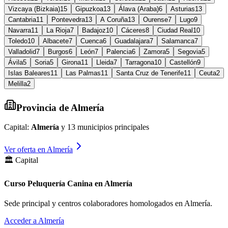
Vizcaya (Bizkaia)
15
Gipuzkoa
13
Álava (Araba)
6
Asturias
13
Cantabria
11
Pontevedra
13
A Coruña
13
Ourense
7
Lugo
9
Navarra
11
La Rioja
7
Badajoz
10
Cáceres
8
Ciudad Real
10
Toledo
10
Albacete
7
Cuenca
6
Guadalajara
7
Salamanca
7
Valladolid
7
Burgos
6
León
7
Palencia
6
Zamora
5
Segovia
5
Ávila
5
Soria
5
Girona
11
Lleida
7
Tarragona
10
Castellón
9
Islas Baleares
11
Las Palmas
11
Santa Cruz de Tenerife
11
Ceuta
2
Melilla
2
Provincia de
Almería
Capital:
Almería
y
13
municipios principales
Ver oferta en
Almería
🏛️ Capital
Curso Peluquería Canina en Almería
Sede principal y centros colaboradores homologados en
Almería
.
Acceder a
Almería