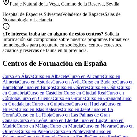
Paraje Natural de la Vega, Camino de la Reserva, Sevilla
Hospital de Especies Silvestres
Voladeros de Rapaces
Salas de
Neonatología y Lactancia
¿Te interesa trabajar en alguno de estos centros?
Solicita
información sin compromiso sobre nuestros programas formativos
homologados para prepararte en zoológicos, centros ecuestres,
acuarios y reservas de fauna en tu provincia.
Centros de Formación en España
Curso en
Álava
Curso en
Albacete
Curso en
Alicante
Curso en
Almería
Curso en
Asturias
Curso en
Ávila
Curso en
Badajoz
Curso en
Barcelona
Curso en
Burgos
Curso en
Cáceres
Curso en
Cádiz
Curso
en
Cantabria
Curso en
Castellón
Curso en
Ciudad Real
Curso en
Córdoba
Curso en
Cuenca
Curso en
Girona
Curso en
Granada
Curso
en
Guadalajara
Curso en
Guipúzcoa
Curso en
Huelva
Curso en
Huesca
Curso en
Islas Baleares
Curso en
Jaén
Curso en
La
Coruña
Curso en
La Rioja
Curso en
Las Palmas de Gran
Canaria
Curso en
León
Curso en
Lleida
Curso en
Lugo
Curso en
Madrid
Curso en
Málaga
Curso en
Murcia
Curso en
Navarra
Curso en
Ourense
Curso en
Palencia
Curso en
Pontevedra
Curso en
Salamanca
Curso en
Segovia
Curso en
Sevilla
Curso en
Soria
Curso