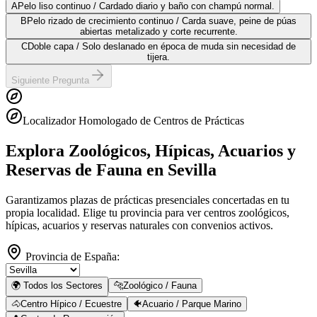
A
Pelo liso continuo / Cardado diario y baño con champú normal.
B
Pelo rizado de crecimiento continuo / Carda suave, peine de púas
abiertas metalizado y corte recurrente.
C
Doble capa / Solo deslanado en época de muda sin necesidad de
tijera.
Siguiente Pregunta
Localizador Homologado de Centros de Prácticas
Explora Zoológicos, Hípicas, Acuarios y
Reservas de Fauna
en Sevilla
Garantizamos plazas de prácticas presenciales concertadas en tu
propia localidad. Elige tu provincia para ver centros zoológicos,
hípicas, acuarios y reservas naturales con convenios activos.
Provincia de España:
🌍 Todos los Sectores
🐆
Zoológico / Fauna
🐴
Centro Hípico / Ecuestre
🐠
Acuario / Parque Marino