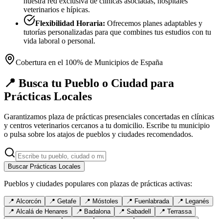
nuestra red exclusiva de clínicas asociadas, hospitales
veterinarios e hípicas.
Flexibilidad Horaria:
Ofrecemos planes adaptables y
tutorías personalizadas para que combines tus estudios con tu
vida laboral o personal.
Cobertura en el 100% de Municipios de España
📍 Busca tu Pueblo o Ciudad para
Prácticas Locales
Garantizamos plaza de prácticas presenciales concertadas en clínicas
y centros veterinarios cercanos a tu domicilio. Escribe tu municipio
o pulsa sobre los atajos de pueblos y ciudades recomendados.
Buscar Prácticas Locales
Pueblos y ciudades populares con plazas de prácticas activas:
📍
Alcorcón
📍
Getafe
📍
Móstoles
📍
Fuenlabrada
📍
Leganés
📍
Alcalá de Henares
📍
Badalona
📍
Sabadell
📍
Terrassa