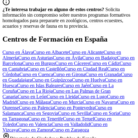
¿Te interesa trabajar en alguno de estos centros?
Solicita
información sin compromiso sobre nuestros programas formativos
homologados para prepararte en zoológicos, centros ecuestres,
acuarios y reservas de fauna en tu provincia.
Centros de Formación en España
Curso en
Álava
Curso en
Albacete
Curso en
Alicante
Curso en
Almería
Curso en
Asturias
Curso en
Ávila
Curso en
Badajoz
Curso en
Barcelona
Curso en
Burgos
Curso en
Cáceres
Curso en
Cádiz
Curso
en
Cantabria
Curso en
Castellón
Curso en
Ciudad Real
Curso en
Córdoba
Curso en
Cuenca
Curso en
Girona
Curso en
Granada
Curso
en
Guadalajara
Curso en
Guipúzcoa
Curso en
Huelva
Curso en
Huesca
Curso en
Islas Baleares
Curso en
Jaén
Curso en
La
Coruña
Curso en
La Rioja
Curso en
Las Palmas de Gran
Canaria
Curso en
León
Curso en
Lleida
Curso en
Lugo
Curso en
Madrid
Curso en
Málaga
Curso en
Murcia
Curso en
Navarra
Curso en
Ourense
Curso en
Palencia
Curso en
Pontevedra
Curso en
Salamanca
Curso en
Segovia
Curso en
Sevilla
Curso en
Soria
Curso
en
Tarragona
Curso en
Tenerife
Curso en
Teruel
Curso en
Toledo
Curso en
Valencia
Curso en
Valladolid
Curso en
Vizcaya
Curso en
Zamora
Curso en
Zaragoza