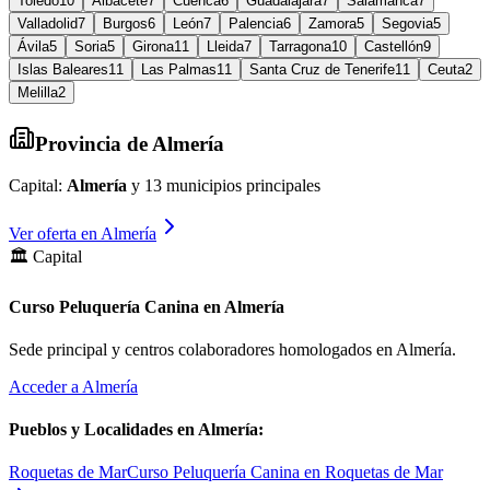
Toledo
10
Albacete
7
Cuenca
6
Guadalajara
7
Salamanca
7
Valladolid
7
Burgos
6
León
7
Palencia
6
Zamora
5
Segovia
5
Ávila
5
Soria
5
Girona
11
Lleida
7
Tarragona
10
Castellón
9
Islas Baleares
11
Las Palmas
11
Santa Cruz de Tenerife
11
Ceuta
2
Melilla
2
Provincia de
Almería
Capital:
Almería
y
13
municipios principales
Ver oferta en
Almería
🏛️ Capital
Curso Peluquería Canina en Almería
Sede principal y centros colaboradores homologados en
Almería
.
Acceder a
Almería
Pueblos y Localidades en
Almería
:
Roquetas de Mar
Curso Peluquería Canina en Roquetas de Mar