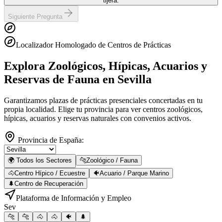
tijera.
Siguiente Pregunta
Localizador Homologado de Centros de Prácticas
Explora Zoológicos, Hípicas, Acuarios y
Reservas de Fauna
en Sevilla
Garantizamos plazas de prácticas presenciales concertadas en tu
propia localidad. Elige tu provincia para ver centros zoológicos,
hípicas, acuarios y reservas naturales con convenios activos.
Provincia de España:
🌍 Todos los Sectores
🐆
Zoológico / Fauna
🐴
Centro Hípico / Ecuestre
🐠
Acuario / Parque Marino
🌲
Centro de Recuperación
Plataforma de Información y Empleo
Sev
🐆
🐆
🐴
🐴
🐠
🌲