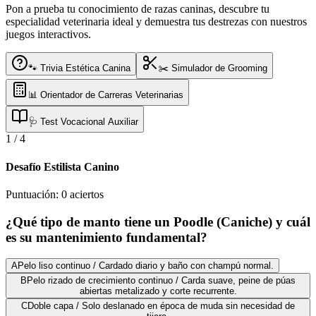
Pon a prueba tu conocimiento de razas caninas, descubre tu
especialidad veterinaria ideal y demuestra tus destrezas con nuestros
juegos interactivos.
🐾 Trivia Estética Canina
✂️ Simulador de Grooming
📊 Orientador de Carreras Veterinarias
🩺 Test Vocacional Auxiliar
1
/
4
Desafío Estilista Canino
Puntuación:
0
aciertos
¿Qué tipo de manto tiene un Poodle (Caniche) y cuál
es su mantenimiento fundamental?
A
Pelo liso continuo / Cardado diario y baño con champú normal.
B
Pelo rizado de crecimiento continuo / Carda suave, peine de púas
abiertas metalizado y corte recurrente.
C
Doble capa / Solo deslanado en época de muda sin necesidad de