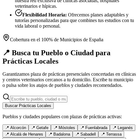
nuestra red exclusiva de clínicas asociadas, hospitales
veterinarios e hípicas.
Flexibilidad Horaria:
Ofrecemos planes adaptables y
tutorías personalizadas para que combines tus estudios con tu
vida laboral o personal.
Cobertura en el 100% de Municipios de España
📍 Busca tu Pueblo o Ciudad para
Prácticas Locales
Garantizamos plaza de prácticas presenciales concertadas en clínicas
y centros veterinarios cercanos a tu domicilio. Escribe tu municipio
o pulsa sobre los atajos de pueblos y ciudades recomendados.
Buscar Prácticas Locales
Pueblos y ciudades populares con plazas de prácticas activas:
📍
Alcorcón
📍
Getafe
📍
Móstoles
📍
Fuenlabrada
📍
Leganés
📍
Alcalá de Henares
📍
Badalona
📍
Sabadell
📍
Terrassa