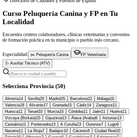
Directorio de Ciudades y Pueblos de España
Curso Peluquería Canina y FP en Tu
Localidad
Encuentra centros colaboradores, clínicas veterinarias y convenios
de formación práctica en tu municipio o pueblo más cercano.
Especialidad:
✂️ Peluquería Canina
FP Veterinaria
🩺 Auxiliar Técnico (ATV)
Selecciona Provincia (50)
Almería
14
Sevilla
20
Madrid
25
Barcelona
22
Málaga
16
Valencia
18
Alicante
17
Granada
15
Cádiz
14
Zaragoza
11
Huesca
11
Teruel
10
Murcia
15
Córdoba
11
Jaén
11
Huelva
11
Vizcaya (Bizkaia)
15
Gipuzkoa
13
Álava (Araba)
6
Asturias
13
Cantabria
11
Pontevedra
13
A Coruña
13
Ourense
7
Lugo
9
Navarra
11
La Rioja
7
Badajoz
10
Cáceres
8
Ciudad Real
10