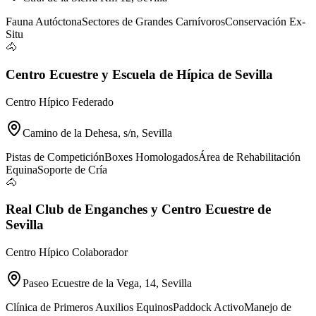
Fauna Autóctona
Sectores de Grandes Carnívoros
Conservación Ex-
Situ
🐴
Centro Ecuestre y Escuela de Hípica de Sevilla
Centro Hípico Federado
Camino de la Dehesa, s/n, Sevilla
Pistas de Competición
Boxes Homologados
Área de Rehabilitación
Equina
Soporte de Cría
🐴
Real Club de Enganches y Centro Ecuestre de
Sevilla
Centro Hípico Colaborador
Paseo Ecuestre de la Vega, 14, Sevilla
Clínica de Primeros Auxilios Equinos
Paddock Activo
Manejo de