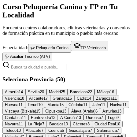
Curso Peluquería Canina y FP en Tu
Localidad
Encuentra centros colaboradores, clínicas veterinarias y convenios
de formación práctica en tu municipio o pueblo más cercano.
Especialidad:
✂️ Peluquería Canina
FP Veterinaria
🩺 Auxiliar Técnico (ATV)
Selecciona Provincia (50)
Almería
14
Sevilla
20
Madrid
25
Barcelona
22
Málaga
16
Valencia
18
Alicante
17
Granada
15
Cádiz
14
Zaragoza
11
Huesca
11
Teruel
10
Murcia
15
Córdoba
11
Jaén
11
Huelva
11
Vizcaya (Bizkaia)
15
Gipuzkoa
13
Álava (Araba)
6
Asturias
13
Cantabria
11
Pontevedra
13
A Coruña
13
Ourense
7
Lugo
9
Navarra
11
La Rioja
7
Badajoz
10
Cáceres
8
Ciudad Real
10
Toledo
10
Albacete
7
Cuenca
6
Guadalajara
7
Salamanca
7
Valladolid
7
Burgos
6
León
7
Palencia
6
Zamora
5
Segovia
5