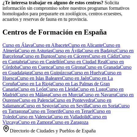
¿Te interesa trabajar en alguno de estos centros?
Solicita
información sin compromiso sobre nuestros programas formativos
homologados para prepararte en zoológicos, centros ecuestres,
acuarios y reservas de fauna en tu provincia.
Centros de Formación en España
Curso en
Álava
Curso en
Albacete
Curso en
Alicante
Curso en
Almería
Curso en
Asturias
Curso en
Ávila
Curso en
Badajoz
Curso en
Barcelona
Curso en
Burgos
Curso en
Cáceres
Curso en
Cádiz
Curso
en
Cantabria
Curso en
Castellón
Curso en
Ciudad Real
Curso en
Córdoba
Curso en
Cuenca
Curso en
Girona
Curso en
Granada
Curso
en
Guadalajara
Curso en
Guipúzcoa
Curso en
Huelva
Curso en
Huesca
Curso en
Islas Baleares
Curso en
Jaén
Curso en
La
Coruña
Curso en
La Rioja
Curso en
Las Palmas de Gran
Canaria
Curso en
León
Curso en
Lleida
Curso en
Lugo
Curso en
Madrid
Curso en
Málaga
Curso en
Murcia
Curso en
Navarra
Curso en
Ourense
Curso en
Palencia
Curso en
Pontevedra
Curso en
Salamanca
Curso en
Segovia
Curso en
Sevilla
Curso en
Soria
Curso
en
Tarragona
Curso en
Tenerife
Curso en
Teruel
Curso en
Toledo
Curso en
Valencia
Curso en
Valladolid
Curso en
Vizcaya
Curso en
Zamora
Curso en
Zaragoza
Directorio de Ciudades y Pueblos de España