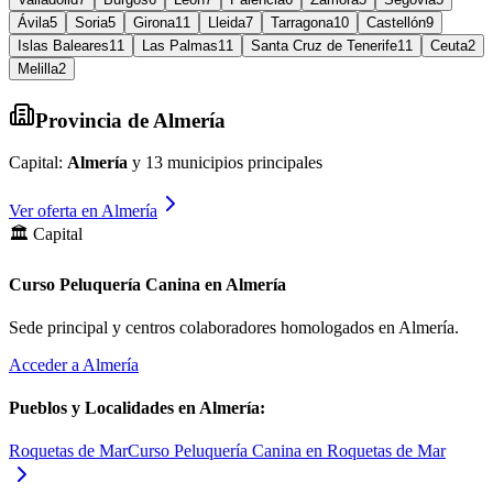
Ávila
5
Soria
5
Girona
11
Lleida
7
Tarragona
10
Castellón
9
Islas Baleares
11
Las Palmas
11
Santa Cruz de Tenerife
11
Ceuta
2
Melilla
2
Provincia de
Almería
Capital:
Almería
y
13
municipios principales
Ver oferta en
Almería
🏛️ Capital
Curso Peluquería Canina en Almería
Sede principal y centros colaboradores homologados en
Almería
.
Acceder a
Almería
Pueblos y Localidades en
Almería
:
Roquetas de Mar
Curso Peluquería Canina en Roquetas de Mar