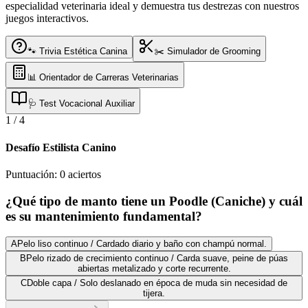
especialidad veterinaria ideal y demuestra tus destrezas con nuestros
juegos interactivos.
🐾 Trivia Estética Canina
✂️ Simulador de Grooming
📊 Orientador de Carreras Veterinarias
🩺 Test Vocacional Auxiliar
1
/
4
Desafío Estilista Canino
Puntuación:
0
aciertos
¿Qué tipo de manto tiene un Poodle (Caniche) y cuál
es su mantenimiento fundamental?
A
Pelo liso continuo / Cardado diario y baño con champú normal.
B
Pelo rizado de crecimiento continuo / Carda suave, peine de púas
abiertas metalizado y corte recurrente.
C
Doble capa / Solo deslanado en época de muda sin necesidad de
tijera.