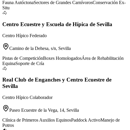
Fauna Autóctona
Sectores de Grandes Carnívoros
Conservación Ex-
Situ
🐴
Centro Ecuestre y Escuela de Hípica de Sevilla
Centro Hípico Federado
Camino de la Dehesa, s/n, Sevilla
Pistas de Competición
Boxes Homologados
Área de Rehabilitación
Equina
Soporte de Cría
🐴
Real Club de Enganches y Centro Ecuestre de
Sevilla
Centro Hípico Colaborador
Paseo Ecuestre de la Vega, 14, Sevilla
Clínica de Primeros Auxilios Equinos
Paddock Activo
Manejo de
Potros