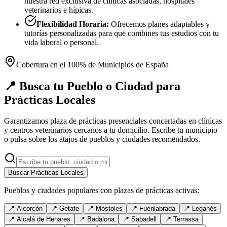
nuestra red exclusiva de clínicas asociadas, hospitales
veterinarios e hípicas.
Flexibilidad Horaria:
Ofrecemos planes adaptables y
tutorías personalizadas para que combines tus estudios con tu
vida laboral o personal.
Cobertura en el 100% de Municipios de España
📍 Busca tu Pueblo o Ciudad para
Prácticas Locales
Garantizamos plaza de prácticas presenciales concertadas en clínicas
y centros veterinarios cercanos a tu domicilio. Escribe tu municipio
o pulsa sobre los atajos de pueblos y ciudades recomendados.
Buscar Prácticas Locales
Pueblos y ciudades populares con plazas de prácticas activas:
📍
Alcorcón
📍
Getafe
📍
Móstoles
📍
Fuenlabrada
📍
Leganés
📍
Alcalá de Henares
📍
Badalona
📍
Sabadell
📍
Terrassa