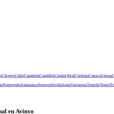
s
Cáceres
Cádiz
Cantabria
Castellón
Ciudad Real
Córdoba
Cuenca
Girona
G
ia
Pontevedra
Salamanca
Segovia
Sevilla
Soria
Tarragona
Tenerife
Teruel
To
nal
en Avinyo