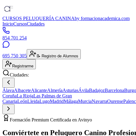
CURSOS PELUQUERÍA CANINA
by formacionacademica.com
Inicio
Cursos
Ciudades
854 701 254
695 750 305
📝 Registro de Alumnos
Registrarme
Ciudades:
Álava
Albacete
Alicante
Almería
Asturias
Ávila
Badajoz
Barcelona
Burgo
Coruña
La Rioja
Las Palmas de Gran
Canaria
León
Lleida
Lugo
Madrid
Málaga
Murcia
Navarra
Ourense
Palenc
Formación Premium Certificada en Avinyo
Conviértete en
Peluquero Canino
Profesio