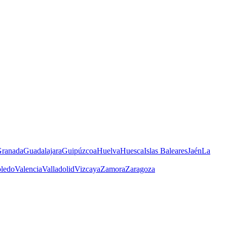
ranada
Guadalajara
Guipúzcoa
Huelva
Huesca
Islas Baleares
Jaén
La
ledo
Valencia
Valladolid
Vizcaya
Zamora
Zaragoza