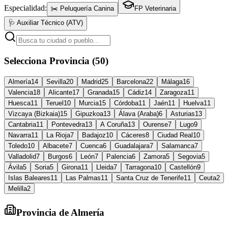
Especialidad:
✂️ Peluquería Canina
FP Veterinaria
🩺 Auxiliar Técnico (ATV)
Selecciona Provincia (50)
Almería
14
Sevilla
20
Madrid
25
Barcelona
22
Málaga
16
Valencia
18
Alicante
17
Granada
15
Cádiz
14
Zaragoza
11
Huesca
11
Teruel
10
Murcia
15
Córdoba
11
Jaén
11
Huelva
11
Vizcaya (Bizkaia)
15
Gipuzkoa
13
Álava (Araba)
6
Asturias
13
Cantabria
11
Pontevedra
13
A Coruña
13
Ourense
7
Lugo
9
Navarra
11
La Rioja
7
Badajoz
10
Cáceres
8
Ciudad Real
10
Toledo
10
Albacete
7
Cuenca
6
Guadalajara
7
Salamanca
7
Valladolid
7
Burgos
6
León
7
Palencia
6
Zamora
5
Segovia
5
Ávila
5
Soria
5
Girona
11
Lleida
7
Tarragona
10
Castellón
9
Islas Baleares
11
Las Palmas
11
Santa Cruz de Tenerife
11
Ceuta
2
Melilla
2
Provincia de
Almería