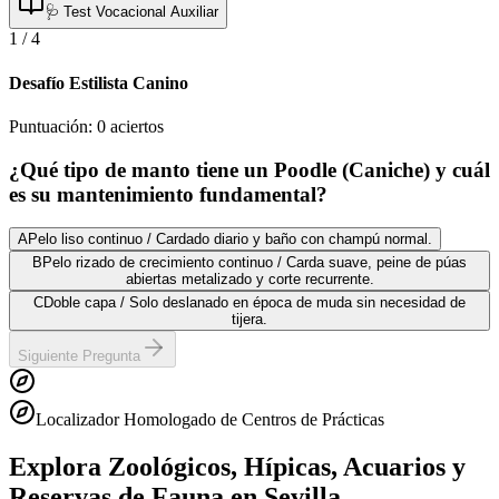
🩺 Test Vocacional Auxiliar
1
/
4
Desafío Estilista Canino
Puntuación:
0
aciertos
¿Qué tipo de manto tiene un Poodle (Caniche) y cuál
es su mantenimiento fundamental?
A
Pelo liso continuo / Cardado diario y baño con champú normal.
B
Pelo rizado de crecimiento continuo / Carda suave, peine de púas
abiertas metalizado y corte recurrente.
C
Doble capa / Solo deslanado en época de muda sin necesidad de
tijera.
Siguiente Pregunta
Localizador Homologado de Centros de Prácticas
Explora Zoológicos, Hípicas, Acuarios y
Reservas de Fauna
en Sevilla