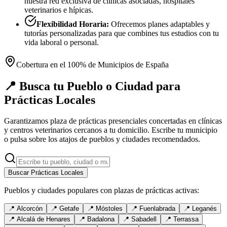
nuestra red exclusiva de clínicas asociadas, hospitales
veterinarios e hípicas.
Flexibilidad Horaria:
Ofrecemos planes adaptables y
tutorías personalizadas para que combines tus estudios con tu
vida laboral o personal.
Cobertura en el 100% de Municipios de España
📍 Busca tu Pueblo o Ciudad para
Prácticas Locales
Garantizamos plaza de prácticas presenciales concertadas en clínicas
y centros veterinarios cercanos a tu domicilio. Escribe tu municipio
o pulsa sobre los atajos de pueblos y ciudades recomendados.
Buscar Prácticas Locales
Pueblos y ciudades populares con plazas de prácticas activas:
📍
Alcorcón
📍
Getafe
📍
Móstoles
📍
Fuenlabrada
📍
Leganés
📍
Alcalá de Henares
📍
Badalona
📍
Sabadell
📍
Terrassa