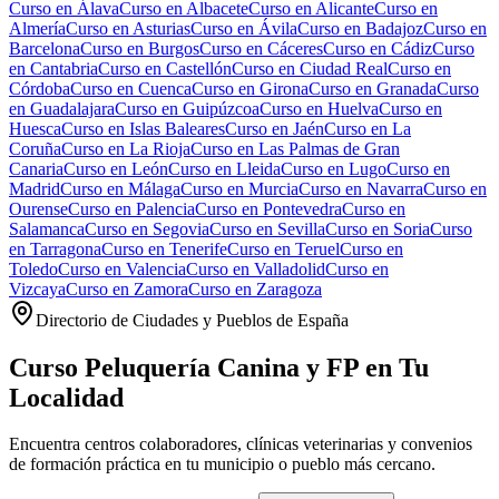
Curso en
Álava
Curso en
Albacete
Curso en
Alicante
Curso en
Almería
Curso en
Asturias
Curso en
Ávila
Curso en
Badajoz
Curso en
Barcelona
Curso en
Burgos
Curso en
Cáceres
Curso en
Cádiz
Curso
en
Cantabria
Curso en
Castellón
Curso en
Ciudad Real
Curso en
Córdoba
Curso en
Cuenca
Curso en
Girona
Curso en
Granada
Curso
en
Guadalajara
Curso en
Guipúzcoa
Curso en
Huelva
Curso en
Huesca
Curso en
Islas Baleares
Curso en
Jaén
Curso en
La
Coruña
Curso en
La Rioja
Curso en
Las Palmas de Gran
Canaria
Curso en
León
Curso en
Lleida
Curso en
Lugo
Curso en
Madrid
Curso en
Málaga
Curso en
Murcia
Curso en
Navarra
Curso en
Ourense
Curso en
Palencia
Curso en
Pontevedra
Curso en
Salamanca
Curso en
Segovia
Curso en
Sevilla
Curso en
Soria
Curso
en
Tarragona
Curso en
Tenerife
Curso en
Teruel
Curso en
Toledo
Curso en
Valencia
Curso en
Valladolid
Curso en
Vizcaya
Curso en
Zamora
Curso en
Zaragoza
Directorio de Ciudades y Pueblos de España
Curso Peluquería Canina y FP en Tu
Localidad
Encuentra centros colaboradores, clínicas veterinarias y convenios
de formación práctica en tu municipio o pueblo más cercano.