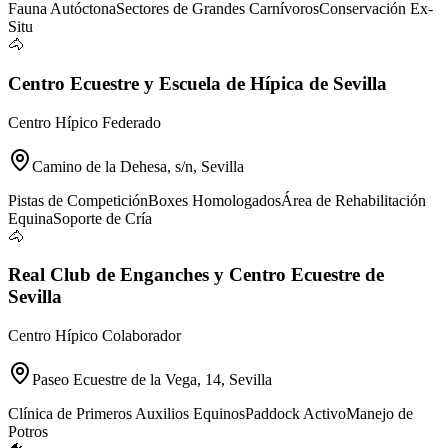
Fauna Autóctona
Sectores de Grandes Carnívoros
Conservación Ex-
Situ
🐴
Centro Ecuestre y Escuela de Hípica de Sevilla
Centro Hípico Federado
Camino de la Dehesa, s/n, Sevilla
Pistas de Competición
Boxes Homologados
Área de Rehabilitación
Equina
Soporte de Cría
🐴
Real Club de Enganches y Centro Ecuestre de
Sevilla
Centro Hípico Colaborador
Paseo Ecuestre de la Vega, 14, Sevilla
Clínica de Primeros Auxilios Equinos
Paddock Activo
Manejo de
Potros