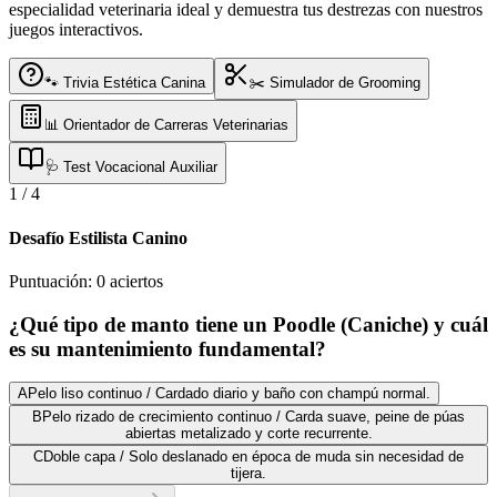
especialidad veterinaria ideal y demuestra tus destrezas con nuestros
juegos interactivos.
🐾 Trivia Estética Canina
✂️ Simulador de Grooming
📊 Orientador de Carreras Veterinarias
🩺 Test Vocacional Auxiliar
1
/
4
Desafío Estilista Canino
Puntuación:
0
aciertos
¿Qué tipo de manto tiene un Poodle (Caniche) y cuál
es su mantenimiento fundamental?
A
Pelo liso continuo / Cardado diario y baño con champú normal.
B
Pelo rizado de crecimiento continuo / Carda suave, peine de púas
abiertas metalizado y corte recurrente.
C
Doble capa / Solo deslanado en época de muda sin necesidad de
tijera.