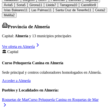
Ávila
5
Soria
5
Girona
11
Lleida
7
Tarragona
10
Castellón
9
Islas Baleares
11
Las Palmas
11
Santa Cruz de Tenerife
11
Ceuta
2
Melilla
2
Provincia de
Almería
Capital:
Almería
y
13
municipios principales
Ver oferta en
Almería
🏛️ Capital
Curso Peluquería Canina en Almería
Sede principal y centros colaboradores homologados en
Almería
.
Acceder a
Almería
Pueblos y Localidades en
Almería
:
Roquetas de Mar
Curso Peluquería Canina en Roquetas de Mar