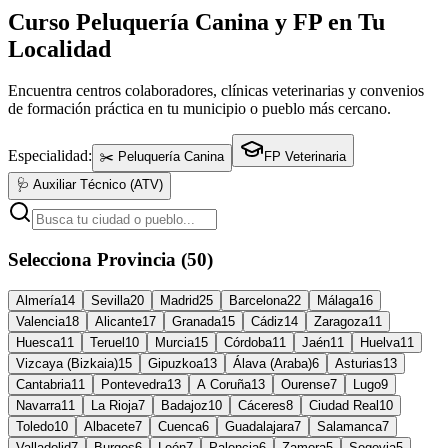
Curso Peluquería Canina y FP en Tu
Localidad
Encuentra centros colaboradores, clínicas veterinarias y convenios
de formación práctica en tu municipio o pueblo más cercano.
Especialidad:
✂️ Peluquería Canina
FP Veterinaria
🩺 Auxiliar Técnico (ATV)
Selecciona Provincia (50)
Almería
14
Sevilla
20
Madrid
25
Barcelona
22
Málaga
16
Valencia
18
Alicante
17
Granada
15
Cádiz
14
Zaragoza
11
Huesca
11
Teruel
10
Murcia
15
Córdoba
11
Jaén
11
Huelva
11
Vizcaya (Bizkaia)
15
Gipuzkoa
13
Álava (Araba)
6
Asturias
13
Cantabria
11
Pontevedra
13
A Coruña
13
Ourense
7
Lugo
9
Navarra
11
La Rioja
7
Badajoz
10
Cáceres
8
Ciudad Real
10
Toledo
10
Albacete
7
Cuenca
6
Guadalajara
7
Salamanca
7
Valladolid
7
Burgos
6
León
7
Palencia
6
Zamora
5
Segovia
5