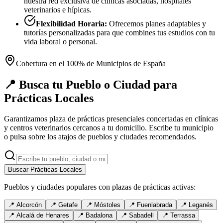
nuestra red exclusiva de clínicas asociadas, hospitales
veterinarios e hípicas.
Flexibilidad Horaria:
Ofrecemos planes adaptables y
tutorías personalizadas para que combines tus estudios con tu
vida laboral o personal.
Cobertura en el 100% de Municipios de España
📍 Busca tu Pueblo o Ciudad para
Prácticas Locales
Garantizamos plaza de prácticas presenciales concertadas en clínicas
y centros veterinarios cercanos a tu domicilio. Escribe tu municipio
o pulsa sobre los atajos de pueblos y ciudades recomendados.
Buscar Prácticas Locales
Pueblos y ciudades populares con plazas de prácticas activas:
📍
Alcorcón
📍
Getafe
📍
Móstoles
📍
Fuenlabrada
📍
Leganés
📍
Alcalá de Henares
📍
Badalona
📍
Sabadell
📍
Terrassa