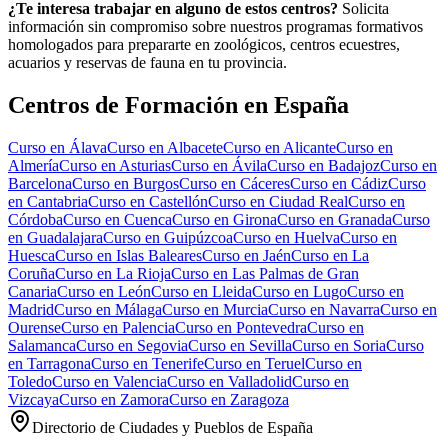
¿Te interesa trabajar en alguno de estos centros?
Solicita
información sin compromiso sobre nuestros programas formativos
homologados para prepararte en zoológicos, centros ecuestres,
acuarios y reservas de fauna en tu provincia.
Centros de Formación en España
Curso en
Álava
Curso en
Albacete
Curso en
Alicante
Curso en
Almería
Curso en
Asturias
Curso en
Ávila
Curso en
Badajoz
Curso en
Barcelona
Curso en
Burgos
Curso en
Cáceres
Curso en
Cádiz
Curso
en
Cantabria
Curso en
Castellón
Curso en
Ciudad Real
Curso en
Córdoba
Curso en
Cuenca
Curso en
Girona
Curso en
Granada
Curso
en
Guadalajara
Curso en
Guipúzcoa
Curso en
Huelva
Curso en
Huesca
Curso en
Islas Baleares
Curso en
Jaén
Curso en
La
Coruña
Curso en
La Rioja
Curso en
Las Palmas de Gran
Canaria
Curso en
León
Curso en
Lleida
Curso en
Lugo
Curso en
Madrid
Curso en
Málaga
Curso en
Murcia
Curso en
Navarra
Curso en
Ourense
Curso en
Palencia
Curso en
Pontevedra
Curso en
Salamanca
Curso en
Segovia
Curso en
Sevilla
Curso en
Soria
Curso
en
Tarragona
Curso en
Tenerife
Curso en
Teruel
Curso en
Toledo
Curso en
Valencia
Curso en
Valladolid
Curso en
Vizcaya
Curso en
Zamora
Curso en
Zaragoza
Directorio de Ciudades y Pueblos de España