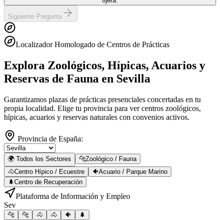
tijera.
Siguiente Pregunta
Localizador Homologado de Centros de Prácticas
Explora Zoológicos, Hípicas, Acuarios y
Reservas de Fauna
en Sevilla
Garantizamos plazas de prácticas presenciales concertadas en tu
propia localidad. Elige tu provincia para ver centros zoológicos,
hípicas, acuarios y reservas naturales con convenios activos.
Provincia de España:
🌍 Todos los Sectores
🐆
Zoológico / Fauna
🐴
Centro Hípico / Ecuestre
🐠
Acuario / Parque Marino
🌲
Centro de Recuperación
Plataforma de Información y Empleo
Sev
🐆
🐆
🐴
🐴
🐠
🌲