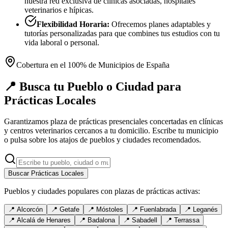
nuestra red exclusiva de clínicas asociadas, hospitales
veterinarios e hípicas.
Flexibilidad Horaria:
Ofrecemos planes adaptables y
tutorías personalizadas para que combines tus estudios con tu
vida laboral o personal.
Cobertura en el 100% de Municipios de España
📍 Busca tu Pueblo o Ciudad para
Prácticas Locales
Garantizamos plaza de prácticas presenciales concertadas en clínicas
y centros veterinarios cercanos a tu domicilio. Escribe tu municipio
o pulsa sobre los atajos de pueblos y ciudades recomendados.
Buscar Prácticas Locales
Pueblos y ciudades populares con plazas de prácticas activas:
📍
Alcorcón
📍
Getafe
📍
Móstoles
📍
Fuenlabrada
📍
Leganés
📍
Alcalá de Henares
📍
Badalona
📍
Sabadell
📍
Terrassa