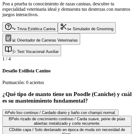
Pon a prueba tu conocimiento de razas caninas, descubre tu
especialidad veterinaria ideal y demuestra tus destrezas con nuestros
juegos interactivos.
🐾 Trivia Estética Canina
✂️ Simulador de Grooming
📊 Orientador de Carreras Veterinarias
🩺 Test Vocacional Auxiliar
1
/
4
Desafío Estilista Canino
Puntuación:
0
aciertos
¿Qué tipo de manto tiene un Poodle (Caniche) y cuál
es su mantenimiento fundamental?
A
Pelo liso continuo / Cardado diario y baño con champú normal.
B
Pelo rizado de crecimiento continuo / Carda suave, peine de púas
abiertas metalizado y corte recurrente.
C
Doble capa / Solo deslanado en época de muda sin necesidad de