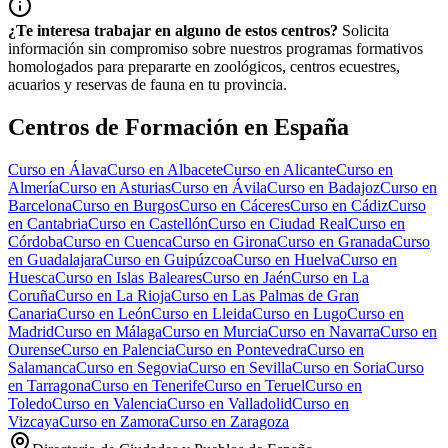
¿Te interesa trabajar en alguno de estos centros?
Solicita
información sin compromiso sobre nuestros programas formativos
homologados para prepararte en zoológicos, centros ecuestres,
acuarios y reservas de fauna en tu provincia.
Centros de Formación en España
Curso en
Álava
Curso en
Albacete
Curso en
Alicante
Curso en
Almería
Curso en
Asturias
Curso en
Ávila
Curso en
Badajoz
Curso en
Barcelona
Curso en
Burgos
Curso en
Cáceres
Curso en
Cádiz
Curso
en
Cantabria
Curso en
Castellón
Curso en
Ciudad Real
Curso en
Córdoba
Curso en
Cuenca
Curso en
Girona
Curso en
Granada
Curso
en
Guadalajara
Curso en
Guipúzcoa
Curso en
Huelva
Curso en
Huesca
Curso en
Islas Baleares
Curso en
Jaén
Curso en
La
Coruña
Curso en
La Rioja
Curso en
Las Palmas de Gran
Canaria
Curso en
León
Curso en
Lleida
Curso en
Lugo
Curso en
Madrid
Curso en
Málaga
Curso en
Murcia
Curso en
Navarra
Curso en
Ourense
Curso en
Palencia
Curso en
Pontevedra
Curso en
Salamanca
Curso en
Segovia
Curso en
Sevilla
Curso en
Soria
Curso
en
Tarragona
Curso en
Tenerife
Curso en
Teruel
Curso en
Toledo
Curso en
Valencia
Curso en
Valladolid
Curso en
Vizcaya
Curso en
Zamora
Curso en
Zaragoza