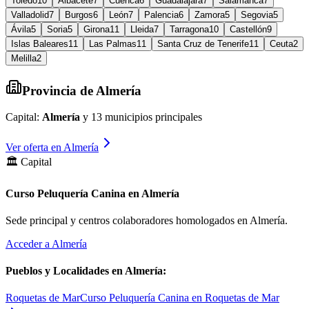
Toledo
10
Albacete
7
Cuenca
6
Guadalajara
7
Salamanca
7
Valladolid
7
Burgos
6
León
7
Palencia
6
Zamora
5
Segovia
5
Ávila
5
Soria
5
Girona
11
Lleida
7
Tarragona
10
Castellón
9
Islas Baleares
11
Las Palmas
11
Santa Cruz de Tenerife
11
Ceuta
2
Melilla
2
Provincia de
Almería
Capital:
Almería
y
13
municipios principales
Ver oferta en
Almería
🏛️ Capital
Curso Peluquería Canina en Almería
Sede principal y centros colaboradores homologados en
Almería
.
Acceder a
Almería
Pueblos y Localidades en
Almería
:
Roquetas de Mar
Curso Peluquería Canina en Roquetas de Mar