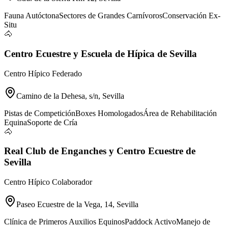
Fauna Autóctona
Sectores de Grandes Carnívoros
Conservación Ex-
Situ
🐴
Centro Ecuestre y Escuela de Hípica de Sevilla
Centro Hípico Federado
Camino de la Dehesa, s/n, Sevilla
Pistas de Competición
Boxes Homologados
Área de Rehabilitación
Equina
Soporte de Cría
🐴
Real Club de Enganches y Centro Ecuestre de
Sevilla
Centro Hípico Colaborador
Paseo Ecuestre de la Vega, 14, Sevilla
Clínica de Primeros Auxilios Equinos
Paddock Activo
Manejo de