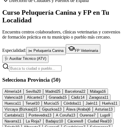
Directorio de Ciudades y Pueblos de España
Curso Peluquería Canina y FP en Tu
Localidad
Encuentra centros colaboradores, clínicas veterinarias y convenios
de formación práctica en tu municipio o pueblo más cercano.
Especialidad:
✂️ Peluquería Canina
FP Veterinaria
🩺 Auxiliar Técnico (ATV)
Selecciona Provincia (50)
Almería
14
Sevilla
20
Madrid
25
Barcelona
22
Málaga
16
Valencia
18
Alicante
17
Granada
15
Cádiz
14
Zaragoza
11
Huesca
11
Teruel
10
Murcia
15
Córdoba
11
Jaén
11
Huelva
11
Vizcaya (Bizkaia)
15
Gipuzkoa
13
Álava (Araba)
6
Asturias
13
Cantabria
11
Pontevedra
13
A Coruña
13
Ourense
7
Lugo
9
Navarra
11
La Rioja
7
Badajoz
10
Cáceres
8
Ciudad Real
10