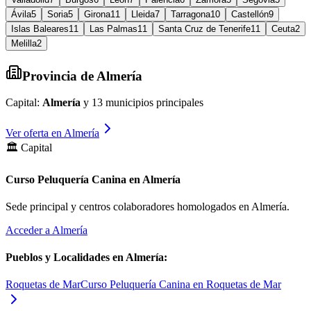
Ávila
5
Soria
5
Girona
11
Lleida
7
Tarragona
10
Castellón
9
Islas Baleares
11
Las Palmas
11
Santa Cruz de Tenerife
11
Ceuta
2
Melilla
2
Provincia de
Almería
Capital:
Almería
y
13
municipios principales
Ver oferta en
Almería
🏛️ Capital
Curso Peluquería Canina en Almería
Sede principal y centros colaboradores homologados en
Almería
.
Acceder a
Almería
Pueblos y Localidades en
Almería
:
Roquetas de Mar
Curso Peluquería Canina en Roquetas de Mar