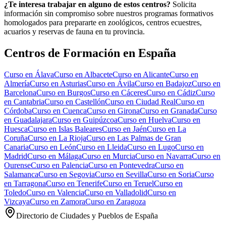
¿Te interesa trabajar en alguno de estos centros?
Solicita
información sin compromiso sobre nuestros programas formativos
homologados para prepararte en zoológicos, centros ecuestres,
acuarios y reservas de fauna en tu provincia.
Centros de Formación en España
Curso en
Álava
Curso en
Albacete
Curso en
Alicante
Curso en
Almería
Curso en
Asturias
Curso en
Ávila
Curso en
Badajoz
Curso en
Barcelona
Curso en
Burgos
Curso en
Cáceres
Curso en
Cádiz
Curso
en
Cantabria
Curso en
Castellón
Curso en
Ciudad Real
Curso en
Córdoba
Curso en
Cuenca
Curso en
Girona
Curso en
Granada
Curso
en
Guadalajara
Curso en
Guipúzcoa
Curso en
Huelva
Curso en
Huesca
Curso en
Islas Baleares
Curso en
Jaén
Curso en
La
Coruña
Curso en
La Rioja
Curso en
Las Palmas de Gran
Canaria
Curso en
León
Curso en
Lleida
Curso en
Lugo
Curso en
Madrid
Curso en
Málaga
Curso en
Murcia
Curso en
Navarra
Curso en
Ourense
Curso en
Palencia
Curso en
Pontevedra
Curso en
Salamanca
Curso en
Segovia
Curso en
Sevilla
Curso en
Soria
Curso
en
Tarragona
Curso en
Tenerife
Curso en
Teruel
Curso en
Toledo
Curso en
Valencia
Curso en
Valladolid
Curso en
Vizcaya
Curso en
Zamora
Curso en
Zaragoza
Directorio de Ciudades y Pueblos de España