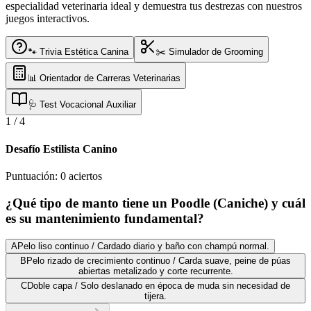
especialidad veterinaria ideal y demuestra tus destrezas con nuestros
juegos interactivos.
🐾 Trivia Estética Canina
✂️ Simulador de Grooming
📊 Orientador de Carreras Veterinarias
🩺 Test Vocacional Auxiliar
1
/
4
Desafío Estilista Canino
Puntuación:
0
aciertos
¿Qué tipo de manto tiene un Poodle (Caniche) y cuál
es su mantenimiento fundamental?
A
Pelo liso continuo / Cardado diario y baño con champú normal.
B
Pelo rizado de crecimiento continuo / Carda suave, peine de púas
abiertas metalizado y corte recurrente.
C
Doble capa / Solo deslanado en época de muda sin necesidad de
tijera.