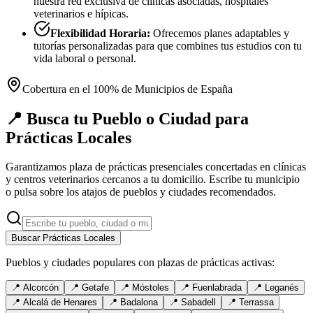
nuestra red exclusiva de clínicas asociadas, hospitales
veterinarios e hípicas.
Flexibilidad Horaria:
Ofrecemos planes adaptables y
tutorías personalizadas para que combines tus estudios con tu
vida laboral o personal.
Cobertura en el 100% de Municipios de España
📍 Busca tu Pueblo o Ciudad para
Prácticas Locales
Garantizamos plaza de prácticas presenciales concertadas en clínicas
y centros veterinarios cercanos a tu domicilio. Escribe tu municipio
o pulsa sobre los atajos de pueblos y ciudades recomendados.
Buscar Prácticas Locales
Pueblos y ciudades populares con plazas de prácticas activas:
📍
Alcorcón
📍
Getafe
📍
Móstoles
📍
Fuenlabrada
📍
Leganés
📍
Alcalá de Henares
📍
Badalona
📍
Sabadell
📍
Terrassa