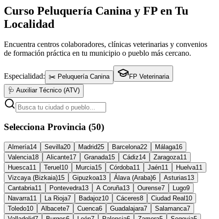
Curso Peluquería Canina y FP en Tu
Localidad
Encuentra centros colaboradores, clínicas veterinarias y convenios
de formación práctica en tu municipio o pueblo más cercano.
Especialidad:
✂️ Peluquería Canina
FP Veterinaria
🩺 Auxiliar Técnico (ATV)
Selecciona Provincia (50)
Almería
14
Sevilla
20
Madrid
25
Barcelona
22
Málaga
16
Valencia
18
Alicante
17
Granada
15
Cádiz
14
Zaragoza
11
Huesca
11
Teruel
10
Murcia
15
Córdoba
11
Jaén
11
Huelva
11
Vizcaya (Bizkaia)
15
Gipuzkoa
13
Álava (Araba)
6
Asturias
13
Cantabria
11
Pontevedra
13
A Coruña
13
Ourense
7
Lugo
9
Navarra
11
La Rioja
7
Badajoz
10
Cáceres
8
Ciudad Real
10
Toledo
10
Albacete
7
Cuenca
6
Guadalajara
7
Salamanca
7
Valladolid
7
Burgos
6
León
7
Palencia
6
Zamora
5
Segovia
5