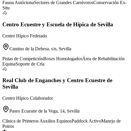
Fauna Autóctona
Sectores de Grandes Carnívoros
Conservación Ex-
Situ
🐴
Centro Ecuestre y Escuela de Hípica de Sevilla
Centro Hípico Federado
Camino de la Dehesa, s/n, Sevilla
Pistas de Competición
Boxes Homologados
Área de Rehabilitación
Equina
Soporte de Cría
🐴
Real Club de Enganches y Centro Ecuestre de
Sevilla
Centro Hípico Colaborador
Paseo Ecuestre de la Vega, 14, Sevilla
Clínica de Primeros Auxilios Equinos
Paddock Activo
Manejo de
Potros