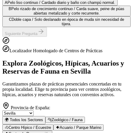
A
Pelo liso continuo / Cardado diario y baño con champú normal.
B
Pelo rizado de crecimiento continuo / Carda suave, peine de púas
abiertas metalizado y corte recurrente.
C
Doble capa / Solo deslanado en época de muda sin necesidad de
tijera.
Siguiente Pregunta
Localizador Homologado de Centros de Prácticas
Explora Zoológicos, Hípicas, Acuarios y
Reservas de Fauna
en Sevilla
Garantizamos plazas de prácticas presenciales concertadas en tu
propia localidad. Elige tu provincia para ver centros zoológicos,
hípicas, acuarios y reservas naturales con convenios activos.
Provincia de España:
🌍 Todos los Sectores
🐆
Zoológico / Fauna
🐴
Centro Hípico / Ecuestre
🐠
Acuario / Parque Marino