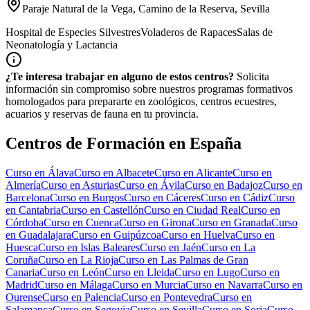
Paraje Natural de la Vega, Camino de la Reserva, Sevilla
Hospital de Especies Silvestres
Voladeros de Rapaces
Salas de
Neonatología y Lactancia
¿Te interesa trabajar en alguno de estos centros?
Solicita
información sin compromiso sobre nuestros programas formativos
homologados para prepararte en zoológicos, centros ecuestres,
acuarios y reservas de fauna en tu provincia.
Centros de Formación en España
Curso en
Álava
Curso en
Albacete
Curso en
Alicante
Curso en
Almería
Curso en
Asturias
Curso en
Ávila
Curso en
Badajoz
Curso en
Barcelona
Curso en
Burgos
Curso en
Cáceres
Curso en
Cádiz
Curso
en
Cantabria
Curso en
Castellón
Curso en
Ciudad Real
Curso en
Córdoba
Curso en
Cuenca
Curso en
Girona
Curso en
Granada
Curso
en
Guadalajara
Curso en
Guipúzcoa
Curso en
Huelva
Curso en
Huesca
Curso en
Islas Baleares
Curso en
Jaén
Curso en
La
Coruña
Curso en
La Rioja
Curso en
Las Palmas de Gran
Canaria
Curso en
León
Curso en
Lleida
Curso en
Lugo
Curso en
Madrid
Curso en
Málaga
Curso en
Murcia
Curso en
Navarra
Curso en
Ourense
Curso en
Palencia
Curso en
Pontevedra
Curso en
Salamanca
Curso en
Segovia
Curso en
Sevilla
Curso en
Soria
Curso