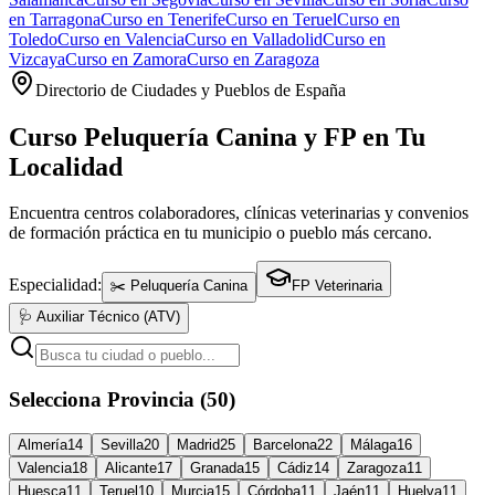
en
Tarragona
Curso en
Tenerife
Curso en
Teruel
Curso en
Toledo
Curso en
Valencia
Curso en
Valladolid
Curso en
Vizcaya
Curso en
Zamora
Curso en
Zaragoza
Directorio de Ciudades y Pueblos de España
Curso Peluquería Canina y FP en Tu
Localidad
Encuentra centros colaboradores, clínicas veterinarias y convenios
de formación práctica en tu municipio o pueblo más cercano.
Especialidad:
✂️ Peluquería Canina
FP Veterinaria
🩺 Auxiliar Técnico (ATV)
Selecciona Provincia (50)
Almería
14
Sevilla
20
Madrid
25
Barcelona
22
Málaga
16
Valencia
18
Alicante
17
Granada
15
Cádiz
14
Zaragoza
11
Huesca
11
Teruel
10
Murcia
15
Córdoba
11
Jaén
11
Huelva
11