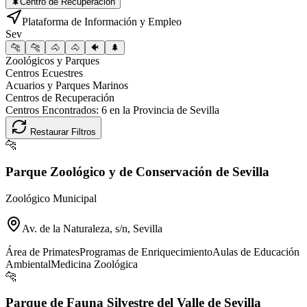
🌲
Centro de Recuperación
Plataforma de Información y Empleo
Sev
🐆
🐆
🐴
🐴
🐠
🌲
Zoológicos y Parques
Centros Ecuestres
Acuarios y Parques Marinos
Centros de Recuperación
Centros Encontrados:
6
en la Provincia de
Sevilla
Restaurar Filtros
🐆
Parque Zoológico y de Conservación de Sevilla
Zoológico Municipal
Av. de la Naturaleza, s/n, Sevilla
Área de Primates
Programas de Enriquecimiento
Aulas de Educación
Ambiental
Medicina Zoológica
🐆
Parque de Fauna Silvestre del Valle de Sevilla