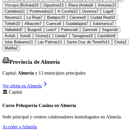
Vizcaya (Bizkaia)
15
Gipuzkoa
13
Álava (Araba)
6
Asturias
13
Cantabria
11
Pontevedra
13
A Coruña
13
Ourense
7
Lugo
9
Navarra
11
La Rioja
7
Badajoz
10
Cáceres
8
Ciudad Real
10
Toledo
10
Albacete
7
Cuenca
6
Guadalajara
7
Salamanca
7
Valladolid
7
Burgos
6
León
7
Palencia
6
Zamora
5
Segovia
5
Ávila
5
Soria
5
Girona
11
Lleida
7
Tarragona
10
Castellón
9
Islas Baleares
11
Las Palmas
11
Santa Cruz de Tenerife
11
Ceuta
2
Melilla
2
Provincia de
Almería
Capital:
Almería
y
13
municipios principales
Ver oferta en
Almería
🏛️ Capital
Curso Peluquería Canina en Almería
Sede principal y centros colaboradores homologados en
Almería
.
Acceder a
Almería