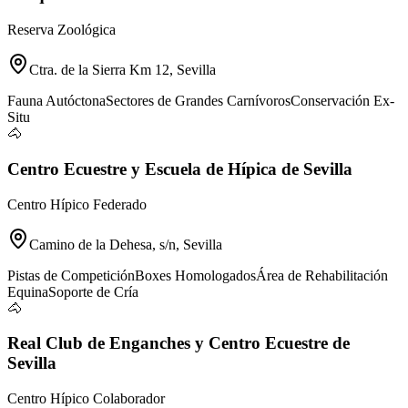
Reserva Zoológica
Ctra. de la Sierra Km 12, Sevilla
Fauna Autóctona
Sectores de Grandes Carnívoros
Conservación Ex-
Situ
🐴
Centro Ecuestre y Escuela de Hípica de Sevilla
Centro Hípico Federado
Camino de la Dehesa, s/n, Sevilla
Pistas de Competición
Boxes Homologados
Área de Rehabilitación
Equina
Soporte de Cría
🐴
Real Club de Enganches y Centro Ecuestre de
Sevilla
Centro Hípico Colaborador