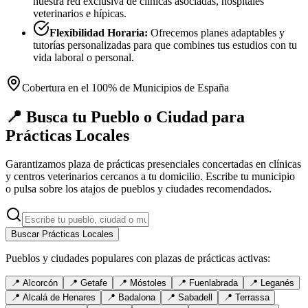
nuestra red exclusiva de clínicas asociadas, hospitales
veterinarios e hípicas.
Flexibilidad Horaria:
Ofrecemos planes adaptables y
tutorías personalizadas para que combines tus estudios con tu
vida laboral o personal.
Cobertura en el 100% de Municipios de España
📍 Busca tu Pueblo o Ciudad para
Prácticas Locales
Garantizamos plaza de prácticas presenciales concertadas en clínicas
y centros veterinarios cercanos a tu domicilio. Escribe tu municipio
o pulsa sobre los atajos de pueblos y ciudades recomendados.
Buscar Prácticas Locales
Pueblos y ciudades populares con plazas de prácticas activas:
📍
Alcorcón
📍
Getafe
📍
Móstoles
📍
Fuenlabrada
📍
Leganés
📍
Alcalá de Henares
📍
Badalona
📍
Sabadell
📍
Terrassa