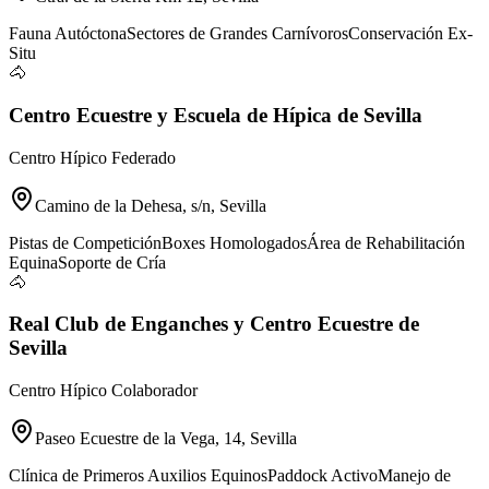
Fauna Autóctona
Sectores de Grandes Carnívoros
Conservación Ex-
Situ
🐴
Centro Ecuestre y Escuela de Hípica de Sevilla
Centro Hípico Federado
Camino de la Dehesa, s/n, Sevilla
Pistas de Competición
Boxes Homologados
Área de Rehabilitación
Equina
Soporte de Cría
🐴
Real Club de Enganches y Centro Ecuestre de
Sevilla
Centro Hípico Colaborador
Paseo Ecuestre de la Vega, 14, Sevilla
Clínica de Primeros Auxilios Equinos
Paddock Activo
Manejo de