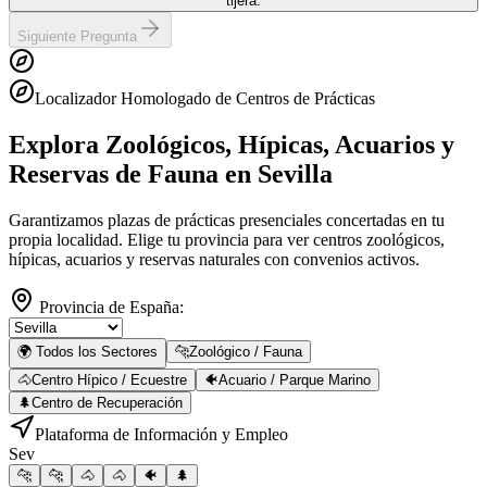
tijera.
Siguiente Pregunta
Localizador Homologado de Centros de Prácticas
Explora Zoológicos, Hípicas, Acuarios y
Reservas de Fauna
en Sevilla
Garantizamos plazas de prácticas presenciales concertadas en tu
propia localidad. Elige tu provincia para ver centros zoológicos,
hípicas, acuarios y reservas naturales con convenios activos.
Provincia de España:
🌍 Todos los Sectores
🐆
Zoológico / Fauna
🐴
Centro Hípico / Ecuestre
🐠
Acuario / Parque Marino
🌲
Centro de Recuperación
Plataforma de Información y Empleo
Sev
🐆
🐆
🐴
🐴
🐠
🌲