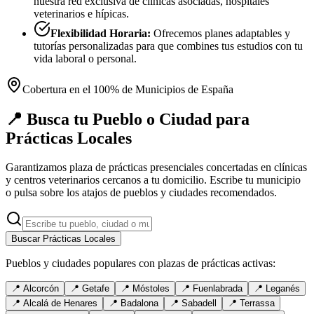
nuestra red exclusiva de clínicas asociadas, hospitales
veterinarios e hípicas.
Flexibilidad Horaria:
Ofrecemos planes adaptables y
tutorías personalizadas para que combines tus estudios con tu
vida laboral o personal.
Cobertura en el 100% de Municipios de España
📍 Busca tu Pueblo o Ciudad para
Prácticas Locales
Garantizamos plaza de prácticas presenciales concertadas en clínicas
y centros veterinarios cercanos a tu domicilio. Escribe tu municipio
o pulsa sobre los atajos de pueblos y ciudades recomendados.
Buscar Prácticas Locales
Pueblos y ciudades populares con plazas de prácticas activas:
📍
Alcorcón
📍
Getafe
📍
Móstoles
📍
Fuenlabrada
📍
Leganés
📍
Alcalá de Henares
📍
Badalona
📍
Sabadell
📍
Terrassa