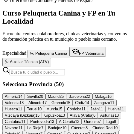
Directorio de Ciudades y Pueblos de España
Curso Peluquería Canina y FP en Tu
Localidad
Encuentra centros colaboradores, clínicas veterinarias y convenios
de formación práctica en tu municipio o pueblo más cercano.
Especialidad:
✂️ Peluquería Canina
FP Veterinaria
🩺 Auxiliar Técnico (ATV)
Selecciona Provincia (50)
Almería
14
Sevilla
20
Madrid
25
Barcelona
22
Málaga
16
Valencia
18
Alicante
17
Granada
15
Cádiz
14
Zaragoza
11
Huesca
11
Teruel
10
Murcia
15
Córdoba
11
Jaén
11
Huelva
11
Vizcaya (Bizkaia)
15
Gipuzkoa
13
Álava (Araba)
6
Asturias
13
Cantabria
11
Pontevedra
13
A Coruña
13
Ourense
7
Lugo
9
Navarra
11
La Rioja
7
Badajoz
10
Cáceres
8
Ciudad Real
10