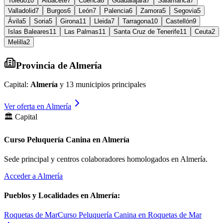
Toledo
10
Albacete
7
Cuenca
6
Guadalajara
7
Salamanca
7
Valladolid
7
Burgos
6
León
7
Palencia
6
Zamora
5
Segovia
5
Ávila
5
Soria
5
Girona
11
Lleida
7
Tarragona
10
Castellón
9
Islas Baleares
11
Las Palmas
11
Santa Cruz de Tenerife
11
Ceuta
2
Melilla
2
Provincia de
Almería
Capital:
Almería
y
13
municipios principales
Ver oferta en
Almería
🏛️ Capital
Curso Peluquería Canina en Almería
Sede principal y centros colaboradores homologados en
Almería
.
Acceder a
Almería
Pueblos y Localidades en
Almería
:
Roquetas de Mar
Curso Peluquería Canina en Roquetas de Mar