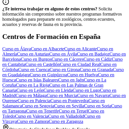
¿Te interesa trabajar en alguno de estos centros?
Solicita
información sin compromiso sobre nuestros programas formativos
homologados para prepararte en zoológicos, centros ecuestres,
acuarios y reservas de fauna en tu provincia.
Centros de Formación en España
Curso en
Álava
Curso en
Albacete
Curso en
Alicante
Curso en
Almería
Curso en
Asturias
Curso en
Ávila
Curso en
Badajoz
Curso en
Barcelona
Curso en
Burgos
Curso en
Cáceres
Curso en
Cádiz
Curso
en
Cantabria
Curso en
Castellón
Curso en
Ciudad Real
Curso en
Córdoba
Curso en
Cuenca
Curso en
Girona
Curso en
Granada
Curso
en
Guadalajara
Curso en
Guipúzcoa
Curso en
Huelva
Curso en
Huesca
Curso en
Islas Baleares
Curso en
Jaén
Curso en
La
Coruña
Curso en
La Rioja
Curso en
Las Palmas de Gran
Canaria
Curso en
León
Curso en
Lleida
Curso en
Lugo
Curso en
Madrid
Curso en
Málaga
Curso en
Murcia
Curso en
Navarra
Curso en
Ourense
Curso en
Palencia
Curso en
Pontevedra
Curso en
Salamanca
Curso en
Segovia
Curso en
Sevilla
Curso en
Soria
Curso
en
Tarragona
Curso en
Tenerife
Curso en
Teruel
Curso en
Toledo
Curso en
Valencia
Curso en
Valladolid
Curso en
Vizcaya
Curso en
Zamora
Curso en
Zaragoza