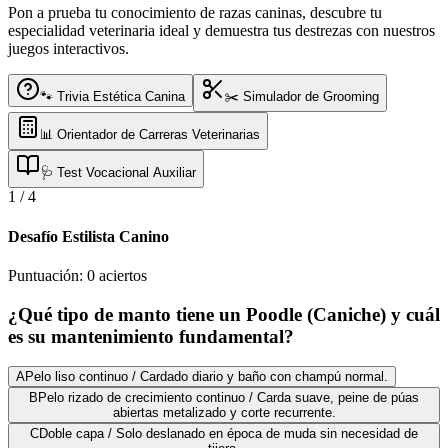
Pon a prueba tu conocimiento de razas caninas, descubre tu
especialidad veterinaria ideal y demuestra tus destrezas con nuestros
juegos interactivos.
🐾 Trivia Estética Canina
✂️ Simulador de Grooming
📊 Orientador de Carreras Veterinarias
🩺 Test Vocacional Auxiliar
1
/
4
Desafío Estilista Canino
Puntuación:
0
aciertos
¿Qué tipo de manto tiene un Poodle (Caniche) y cuál
es su mantenimiento fundamental?
A
Pelo liso continuo / Cardado diario y baño con champú normal.
B
Pelo rizado de crecimiento continuo / Carda suave, peine de púas
abiertas metalizado y corte recurrente.
C
Doble capa / Solo deslanado en época de muda sin necesidad de