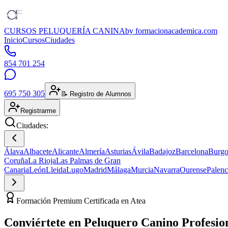
CURSOS PELUQUERÍA CANINA
by formacionacademica.com
Inicio
Cursos
Ciudades
854 701 254
695 750 305
📝 Registro de Alumnos
Registrarme
Ciudades:
Álava
Albacete
Alicante
Almería
Asturias
Ávila
Badajoz
Barcelona
Burgo
Coruña
La Rioja
Las Palmas de Gran
Canaria
León
Lleida
Lugo
Madrid
Málaga
Murcia
Navarra
Ourense
Palenc
Formación Premium Certificada en Atea
Conviértete en
Peluquero Canino
Profesio