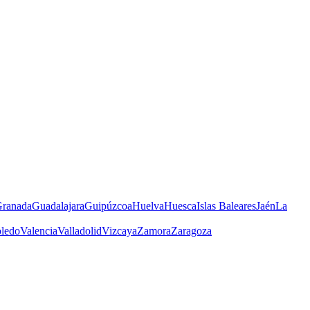
ranada
Guadalajara
Guipúzcoa
Huelva
Huesca
Islas Baleares
Jaén
La
ledo
Valencia
Valladolid
Vizcaya
Zamora
Zaragoza