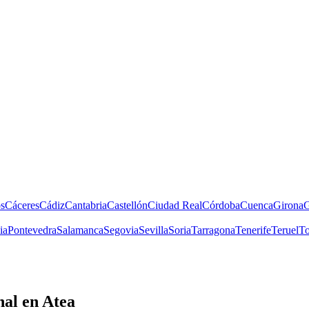
s
Cáceres
Cádiz
Cantabria
Castellón
Ciudad Real
Córdoba
Cuenca
Girona
G
ia
Pontevedra
Salamanca
Segovia
Sevilla
Soria
Tarragona
Tenerife
Teruel
To
nal
en Atea