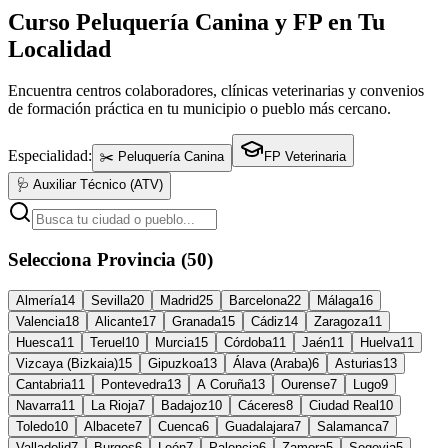
Curso Peluquería Canina y FP en Tu
Localidad
Encuentra centros colaboradores, clínicas veterinarias y convenios
de formación práctica en tu municipio o pueblo más cercano.
Especialidad:
✂️ Peluquería Canina
FP Veterinaria
🩺 Auxiliar Técnico (ATV)
Selecciona Provincia (50)
Almería
14
Sevilla
20
Madrid
25
Barcelona
22
Málaga
16
Valencia
18
Alicante
17
Granada
15
Cádiz
14
Zaragoza
11
Huesca
11
Teruel
10
Murcia
15
Córdoba
11
Jaén
11
Huelva
11
Vizcaya (Bizkaia)
15
Gipuzkoa
13
Álava (Araba)
6
Asturias
13
Cantabria
11
Pontevedra
13
A Coruña
13
Ourense
7
Lugo
9
Navarra
11
La Rioja
7
Badajoz
10
Cáceres
8
Ciudad Real
10
Toledo
10
Albacete
7
Cuenca
6
Guadalajara
7
Salamanca
7
Valladolid
7
Burgos
6
León
7
Palencia
6
Zamora
5
Segovia
5