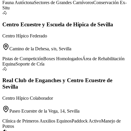
Fauna Autóctona
Sectores de Grandes Carnívoros
Conservación Ex-
Situ
🐴
Centro Ecuestre y Escuela de Hípica de Sevilla
Centro Hípico Federado
Camino de la Dehesa, s/n, Sevilla
Pistas de Competición
Boxes Homologados
Área de Rehabilitación
Equina
Soporte de Cría
🐴
Real Club de Enganches y Centro Ecuestre de
Sevilla
Centro Hípico Colaborador
Paseo Ecuestre de la Vega, 14, Sevilla
Clínica de Primeros Auxilios Equinos
Paddock Activo
Manejo de
Potros