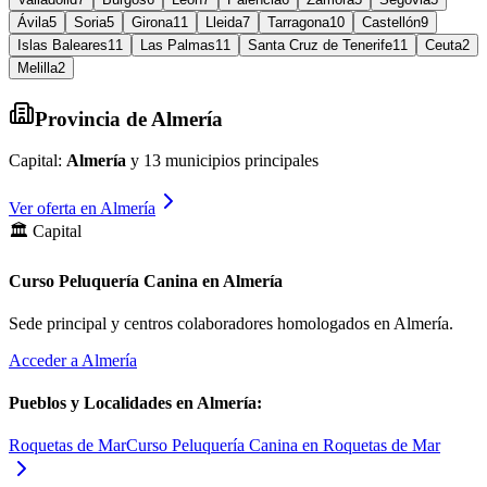
Ávila
5
Soria
5
Girona
11
Lleida
7
Tarragona
10
Castellón
9
Islas Baleares
11
Las Palmas
11
Santa Cruz de Tenerife
11
Ceuta
2
Melilla
2
Provincia de
Almería
Capital:
Almería
y
13
municipios principales
Ver oferta en
Almería
🏛️ Capital
Curso Peluquería Canina en Almería
Sede principal y centros colaboradores homologados en
Almería
.
Acceder a
Almería
Pueblos y Localidades en
Almería
:
Roquetas de Mar
Curso Peluquería Canina en Roquetas de Mar