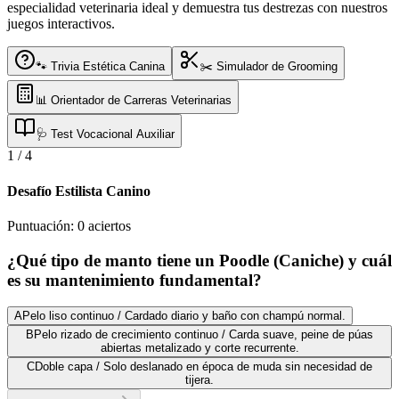
especialidad veterinaria ideal y demuestra tus destrezas con nuestros
juegos interactivos.
🐾 Trivia Estética Canina
✂️ Simulador de Grooming
📊 Orientador de Carreras Veterinarias
🩺 Test Vocacional Auxiliar
1
/
4
Desafío Estilista Canino
Puntuación:
0
aciertos
¿Qué tipo de manto tiene un Poodle (Caniche) y cuál
es su mantenimiento fundamental?
A
Pelo liso continuo / Cardado diario y baño con champú normal.
B
Pelo rizado de crecimiento continuo / Carda suave, peine de púas
abiertas metalizado y corte recurrente.
C
Doble capa / Solo deslanado en época de muda sin necesidad de
tijera.