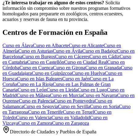
¿Te interesa trabajar en alguno de estos centros?
Solicita
información sin compromiso sobre nuestros programas formativos
homologados para prepararte en zoológicos, centros ecuestres,
acuarios y reservas de fauna en tu provincia.
Centros de Formación en España
Curso en
Álava
Curso en
Albacete
Curso en
Alicante
Curso en
Almería
Curso en
Asturias
Curso en
Ávila
Curso en
Badajoz
Curso en
Barcelona
Curso en
Burgos
Curso en
Cáceres
Curso en
Cádiz
Curso
en
Cantabria
Curso en
Castellón
Curso en
Ciudad Real
Curso en
Córdoba
Curso en
Cuenca
Curso en
Girona
Curso en
Granada
Curso
en
Guadalajara
Curso en
Guipúzcoa
Curso en
Huelva
Curso en
Huesca
Curso en
Islas Baleares
Curso en
Jaén
Curso en
La
Coruña
Curso en
La Rioja
Curso en
Las Palmas de Gran
Canaria
Curso en
León
Curso en
Lleida
Curso en
Lugo
Curso en
Madrid
Curso en
Málaga
Curso en
Murcia
Curso en
Navarra
Curso en
Ourense
Curso en
Palencia
Curso en
Pontevedra
Curso en
Salamanca
Curso en
Segovia
Curso en
Sevilla
Curso en
Soria
Curso
en
Tarragona
Curso en
Tenerife
Curso en
Teruel
Curso en
Toledo
Curso en
Valencia
Curso en
Valladolid
Curso en
Vizcaya
Curso en
Zamora
Curso en
Zaragoza
Directorio de Ciudades y Pueblos de España