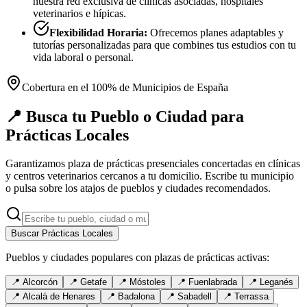
nuestra red exclusiva de clínicas asociadas, hospitales
veterinarios e hípicas.
Flexibilidad Horaria:
Ofrecemos planes adaptables y
tutorías personalizadas para que combines tus estudios con tu
vida laboral o personal.
Cobertura en el 100% de Municipios de España
📍 Busca tu Pueblo o Ciudad para
Prácticas Locales
Garantizamos plaza de prácticas presenciales concertadas en clínicas
y centros veterinarios cercanos a tu domicilio. Escribe tu municipio
o pulsa sobre los atajos de pueblos y ciudades recomendados.
Buscar Prácticas Locales
Pueblos y ciudades populares con plazas de prácticas activas:
📍
Alcorcón
📍
Getafe
📍
Móstoles
📍
Fuenlabrada
📍
Leganés
📍
Alcalá de Henares
📍
Badalona
📍
Sabadell
📍
Terrassa