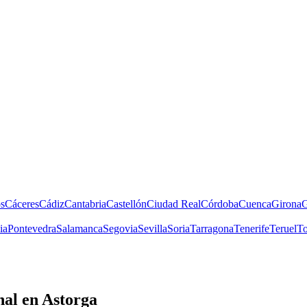
s
Cáceres
Cádiz
Cantabria
Castellón
Ciudad Real
Córdoba
Cuenca
Girona
G
ia
Pontevedra
Salamanca
Segovia
Sevilla
Soria
Tarragona
Tenerife
Teruel
To
nal
en Astorga