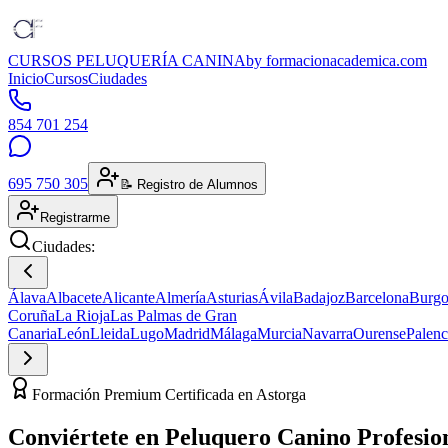
CURSOS PELUQUERÍA CANINA
by formacionacademica.com
Inicio
Cursos
Ciudades
854 701 254
695 750 305
📝 Registro de Alumnos
Registrarme
Ciudades:
Álava
Albacete
Alicante
Almería
Asturias
Ávila
Badajoz
Barcelona
Burgo
Coruña
La Rioja
Las Palmas de Gran
Canaria
León
Lleida
Lugo
Madrid
Málaga
Murcia
Navarra
Ourense
Palenc
Formación Premium Certificada en Astorga
Conviértete en
Peluquero Canino
Profesio