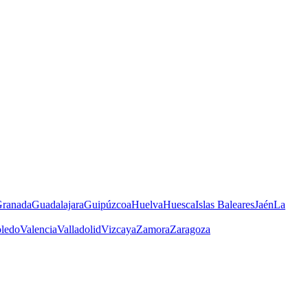
ranada
Guadalajara
Guipúzcoa
Huelva
Huesca
Islas Baleares
Jaén
La
ledo
Valencia
Valladolid
Vizcaya
Zamora
Zaragoza