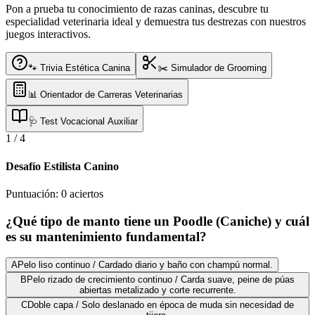
Pon a prueba tu conocimiento de razas caninas, descubre tu
especialidad veterinaria ideal y demuestra tus destrezas con nuestros
juegos interactivos.
🐾 Trivia Estética Canina
✂️ Simulador de Grooming
📊 Orientador de Carreras Veterinarias
🩺 Test Vocacional Auxiliar
1
/
4
Desafío Estilista Canino
Puntuación:
0
aciertos
¿Qué tipo de manto tiene un Poodle (Caniche) y cuál
es su mantenimiento fundamental?
A
Pelo liso continuo / Cardado diario y baño con champú normal.
B
Pelo rizado de crecimiento continuo / Carda suave, peine de púas
abiertas metalizado y corte recurrente.
C
Doble capa / Solo deslanado en época de muda sin necesidad de