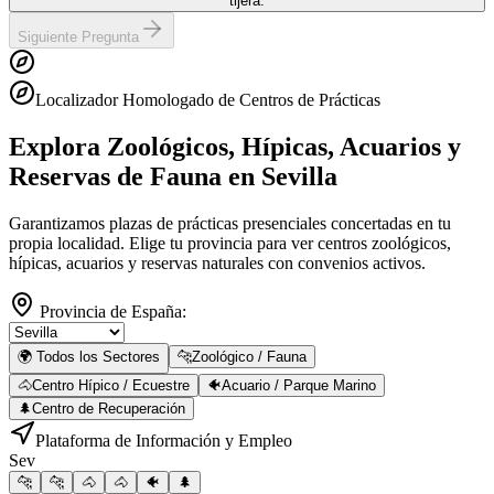
tijera.
Siguiente Pregunta
Localizador Homologado de Centros de Prácticas
Explora Zoológicos, Hípicas, Acuarios y
Reservas de Fauna
en Sevilla
Garantizamos plazas de prácticas presenciales concertadas en tu
propia localidad. Elige tu provincia para ver centros zoológicos,
hípicas, acuarios y reservas naturales con convenios activos.
Provincia de España:
🌍 Todos los Sectores
🐆
Zoológico / Fauna
🐴
Centro Hípico / Ecuestre
🐠
Acuario / Parque Marino
🌲
Centro de Recuperación
Plataforma de Información y Empleo
Sev
🐆
🐆
🐴
🐴
🐠
🌲