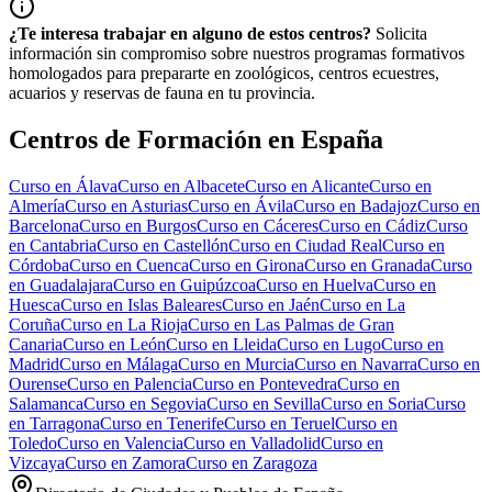
¿Te interesa trabajar en alguno de estos centros?
Solicita
información sin compromiso sobre nuestros programas formativos
homologados para prepararte en zoológicos, centros ecuestres,
acuarios y reservas de fauna en tu provincia.
Centros de Formación en España
Curso en
Álava
Curso en
Albacete
Curso en
Alicante
Curso en
Almería
Curso en
Asturias
Curso en
Ávila
Curso en
Badajoz
Curso en
Barcelona
Curso en
Burgos
Curso en
Cáceres
Curso en
Cádiz
Curso
en
Cantabria
Curso en
Castellón
Curso en
Ciudad Real
Curso en
Córdoba
Curso en
Cuenca
Curso en
Girona
Curso en
Granada
Curso
en
Guadalajara
Curso en
Guipúzcoa
Curso en
Huelva
Curso en
Huesca
Curso en
Islas Baleares
Curso en
Jaén
Curso en
La
Coruña
Curso en
La Rioja
Curso en
Las Palmas de Gran
Canaria
Curso en
León
Curso en
Lleida
Curso en
Lugo
Curso en
Madrid
Curso en
Málaga
Curso en
Murcia
Curso en
Navarra
Curso en
Ourense
Curso en
Palencia
Curso en
Pontevedra
Curso en
Salamanca
Curso en
Segovia
Curso en
Sevilla
Curso en
Soria
Curso
en
Tarragona
Curso en
Tenerife
Curso en
Teruel
Curso en
Toledo
Curso en
Valencia
Curso en
Valladolid
Curso en
Vizcaya
Curso en
Zamora
Curso en
Zaragoza