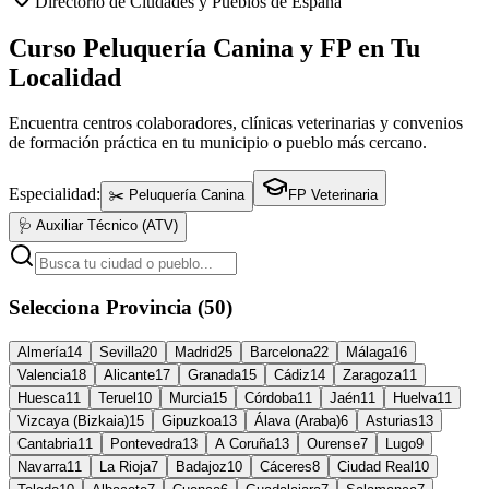
Directorio de Ciudades y Pueblos de España
Curso Peluquería Canina y FP en Tu
Localidad
Encuentra centros colaboradores, clínicas veterinarias y convenios
de formación práctica en tu municipio o pueblo más cercano.
Especialidad:
✂️ Peluquería Canina
FP Veterinaria
🩺 Auxiliar Técnico (ATV)
Selecciona Provincia (50)
Almería
14
Sevilla
20
Madrid
25
Barcelona
22
Málaga
16
Valencia
18
Alicante
17
Granada
15
Cádiz
14
Zaragoza
11
Huesca
11
Teruel
10
Murcia
15
Córdoba
11
Jaén
11
Huelva
11
Vizcaya (Bizkaia)
15
Gipuzkoa
13
Álava (Araba)
6
Asturias
13
Cantabria
11
Pontevedra
13
A Coruña
13
Ourense
7
Lugo
9
Navarra
11
La Rioja
7
Badajoz
10
Cáceres
8
Ciudad Real
10