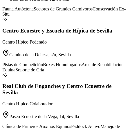
Fauna Autóctona
Sectores de Grandes Carnívoros
Conservación Ex-
Situ
🐴
Centro Ecuestre y Escuela de Hípica de Sevilla
Centro Hípico Federado
Camino de la Dehesa, s/n, Sevilla
Pistas de Competición
Boxes Homologados
Área de Rehabilitación
Equina
Soporte de Cría
🐴
Real Club de Enganches y Centro Ecuestre de
Sevilla
Centro Hípico Colaborador
Paseo Ecuestre de la Vega, 14, Sevilla
Clínica de Primeros Auxilios Equinos
Paddock Activo
Manejo de