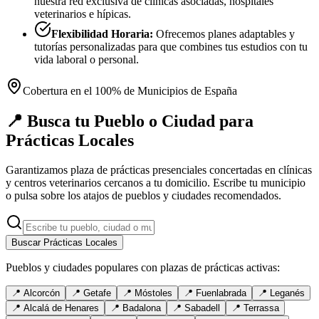
nuestra red exclusiva de clínicas asociadas, hospitales
veterinarios e hípicas.
Flexibilidad Horaria:
Ofrecemos planes adaptables y
tutorías personalizadas para que combines tus estudios con tu
vida laboral o personal.
Cobertura en el 100% de Municipios de España
📍 Busca tu Pueblo o Ciudad para
Prácticas Locales
Garantizamos plaza de prácticas presenciales concertadas en clínicas
y centros veterinarios cercanos a tu domicilio. Escribe tu municipio
o pulsa sobre los atajos de pueblos y ciudades recomendados.
Buscar Prácticas Locales
Pueblos y ciudades populares con plazas de prácticas activas:
📍
Alcorcón
📍
Getafe
📍
Móstoles
📍
Fuenlabrada
📍
Leganés
📍
Alcalá de Henares
📍
Badalona
📍
Sabadell
📍
Terrassa