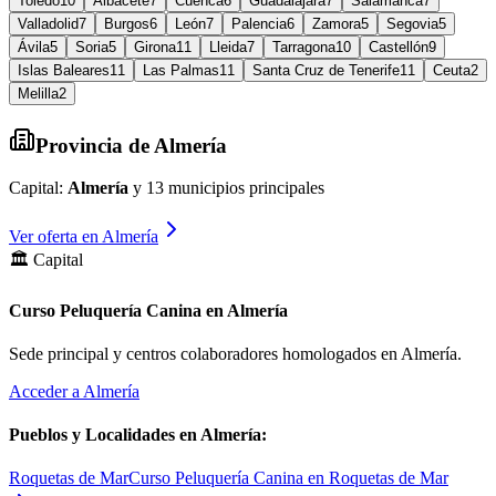
Toledo
10
Albacete
7
Cuenca
6
Guadalajara
7
Salamanca
7
Valladolid
7
Burgos
6
León
7
Palencia
6
Zamora
5
Segovia
5
Ávila
5
Soria
5
Girona
11
Lleida
7
Tarragona
10
Castellón
9
Islas Baleares
11
Las Palmas
11
Santa Cruz de Tenerife
11
Ceuta
2
Melilla
2
Provincia de
Almería
Capital:
Almería
y
13
municipios principales
Ver oferta en
Almería
🏛️ Capital
Curso Peluquería Canina en Almería
Sede principal y centros colaboradores homologados en
Almería
.
Acceder a
Almería
Pueblos y Localidades en
Almería
:
Roquetas de Mar
Curso Peluquería Canina en Roquetas de Mar