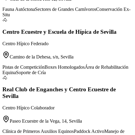
Fauna Autóctona
Sectores de Grandes Carnívoros
Conservación Ex-
Situ
🐴
Centro Ecuestre y Escuela de Hípica de Sevilla
Centro Hípico Federado
Camino de la Dehesa, s/n, Sevilla
Pistas de Competición
Boxes Homologados
Área de Rehabilitación
Equina
Soporte de Cría
🐴
Real Club de Enganches y Centro Ecuestre de
Sevilla
Centro Hípico Colaborador
Paseo Ecuestre de la Vega, 14, Sevilla
Clínica de Primeros Auxilios Equinos
Paddock Activo
Manejo de