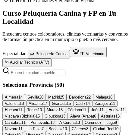
Directorio de Ciudades y Pueblos de España
Curso Peluquería Canina y FP en Tu
Localidad
Encuentra centros colaboradores, clínicas veterinarias y convenios
de formación práctica en tu municipio o pueblo más cercano.
Especialidad:
✂️ Peluquería Canina
FP Veterinaria
🩺 Auxiliar Técnico (ATV)
Selecciona Provincia (50)
Almería
14
Sevilla
20
Madrid
25
Barcelona
22
Málaga
16
Valencia
18
Alicante
17
Granada
15
Cádiz
14
Zaragoza
11
Huesca
11
Teruel
10
Murcia
15
Córdoba
11
Jaén
11
Huelva
11
Vizcaya (Bizkaia)
15
Gipuzkoa
13
Álava (Araba)
6
Asturias
13
Cantabria
11
Pontevedra
13
A Coruña
13
Ourense
7
Lugo
9
Navarra
11
La Rioja
7
Badajoz
10
Cáceres
8
Ciudad Real
10