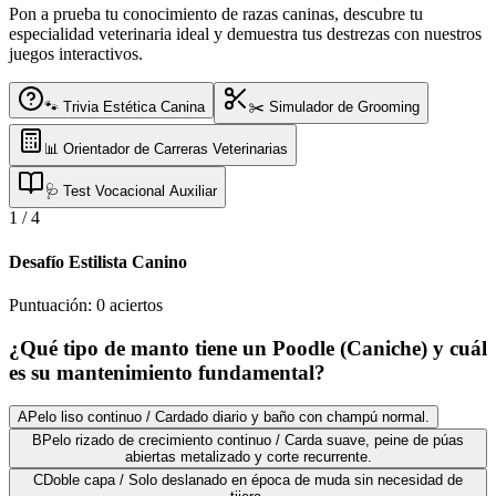
Pon a prueba tu conocimiento de razas caninas, descubre tu
especialidad veterinaria ideal y demuestra tus destrezas con nuestros
juegos interactivos.
🐾 Trivia Estética Canina
✂️ Simulador de Grooming
📊 Orientador de Carreras Veterinarias
🩺 Test Vocacional Auxiliar
1
/
4
Desafío Estilista Canino
Puntuación:
0
aciertos
¿Qué tipo de manto tiene un Poodle (Caniche) y cuál
es su mantenimiento fundamental?
A
Pelo liso continuo / Cardado diario y baño con champú normal.
B
Pelo rizado de crecimiento continuo / Carda suave, peine de púas
abiertas metalizado y corte recurrente.
C
Doble capa / Solo deslanado en época de muda sin necesidad de