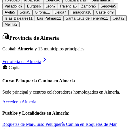
Toledo
10
Albacete
7
Cuenca
6
Guadalajara
7
Salamanca
7
Valladolid
7
Burgos
6
León
7
Palencia
6
Zamora
5
Segovia
5
Ávila
5
Soria
5
Girona
11
Lleida
7
Tarragona
10
Castellón
9
Islas Baleares
11
Las Palmas
11
Santa Cruz de Tenerife
11
Ceuta
2
Melilla
2
Provincia de
Almería
Capital:
Almería
y
13
municipios principales
Ver oferta en
Almería
🏛️ Capital
Curso Peluquería Canina en Almería
Sede principal y centros colaboradores homologados en
Almería
.
Acceder a
Almería
Pueblos y Localidades en
Almería
:
Roquetas de Mar
Curso Peluquería Canina en Roquetas de Mar