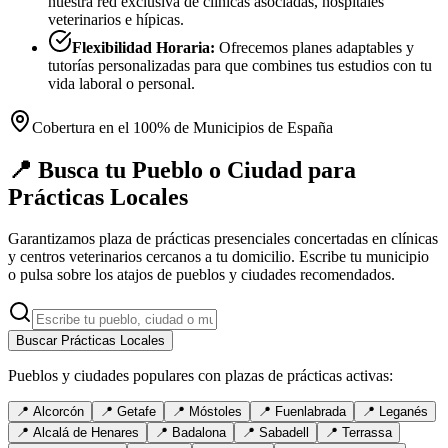
nuestra red exclusiva de clínicas asociadas, hospitales
veterinarios e hípicas.
Flexibilidad Horaria:
Ofrecemos planes adaptables y
tutorías personalizadas para que combines tus estudios con tu
vida laboral o personal.
Cobertura en el 100% de Municipios de España
📍 Busca tu Pueblo o Ciudad para
Prácticas Locales
Garantizamos plaza de prácticas presenciales concertadas en clínicas
y centros veterinarios cercanos a tu domicilio. Escribe tu municipio
o pulsa sobre los atajos de pueblos y ciudades recomendados.
Buscar Prácticas Locales
Pueblos y ciudades populares con plazas de prácticas activas:
📍
Alcorcón
📍
Getafe
📍
Móstoles
📍
Fuenlabrada
📍
Leganés
📍
Alcalá de Henares
📍
Badalona
📍
Sabadell
📍
Terrassa