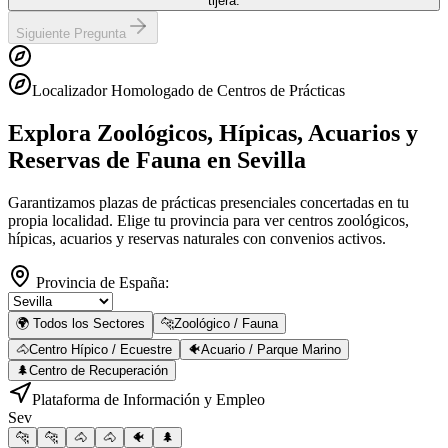
tijera.
Siguiente Pregunta
Localizador Homologado de Centros de Prácticas
Explora Zoológicos, Hípicas, Acuarios y
Reservas de Fauna
en Sevilla
Garantizamos plazas de prácticas presenciales concertadas en tu
propia localidad. Elige tu provincia para ver centros zoológicos,
hípicas, acuarios y reservas naturales con convenios activos.
Provincia de España:
🌍 Todos los Sectores
🐆
Zoológico / Fauna
🐴
Centro Hípico / Ecuestre
🐠
Acuario / Parque Marino
🌲
Centro de Recuperación
Plataforma de Información y Empleo
Sev
🐆
🐆
🐴
🐴
🐠
🌲