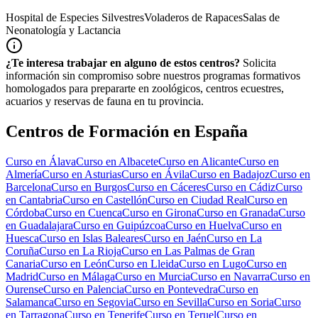
Hospital de Especies Silvestres
Voladeros de Rapaces
Salas de
Neonatología y Lactancia
¿Te interesa trabajar en alguno de estos centros?
Solicita
información sin compromiso sobre nuestros programas formativos
homologados para prepararte en zoológicos, centros ecuestres,
acuarios y reservas de fauna en tu provincia.
Centros de Formación en España
Curso en
Álava
Curso en
Albacete
Curso en
Alicante
Curso en
Almería
Curso en
Asturias
Curso en
Ávila
Curso en
Badajoz
Curso en
Barcelona
Curso en
Burgos
Curso en
Cáceres
Curso en
Cádiz
Curso
en
Cantabria
Curso en
Castellón
Curso en
Ciudad Real
Curso en
Córdoba
Curso en
Cuenca
Curso en
Girona
Curso en
Granada
Curso
en
Guadalajara
Curso en
Guipúzcoa
Curso en
Huelva
Curso en
Huesca
Curso en
Islas Baleares
Curso en
Jaén
Curso en
La
Coruña
Curso en
La Rioja
Curso en
Las Palmas de Gran
Canaria
Curso en
León
Curso en
Lleida
Curso en
Lugo
Curso en
Madrid
Curso en
Málaga
Curso en
Murcia
Curso en
Navarra
Curso en
Ourense
Curso en
Palencia
Curso en
Pontevedra
Curso en
Salamanca
Curso en
Segovia
Curso en
Sevilla
Curso en
Soria
Curso
en
Tarragona
Curso en
Tenerife
Curso en
Teruel
Curso en