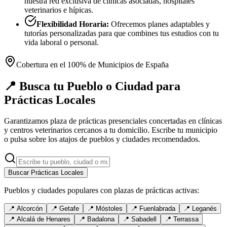
nuestra red exclusiva de clínicas asociadas, hospitales
veterinarios e hípicas.
Flexibilidad Horaria:
Ofrecemos planes adaptables y
tutorías personalizadas para que combines tus estudios con tu
vida laboral o personal.
Cobertura en el 100% de Municipios de España
📍 Busca tu Pueblo o Ciudad para
Prácticas Locales
Garantizamos plaza de prácticas presenciales concertadas en clínicas
y centros veterinarios cercanos a tu domicilio. Escribe tu municipio
o pulsa sobre los atajos de pueblos y ciudades recomendados.
Buscar Prácticas Locales
Pueblos y ciudades populares con plazas de prácticas activas:
📍
Alcorcón
📍
Getafe
📍
Móstoles
📍
Fuenlabrada
📍
Leganés
📍
Alcalá de Henares
📍
Badalona
📍
Sabadell
📍
Terrassa