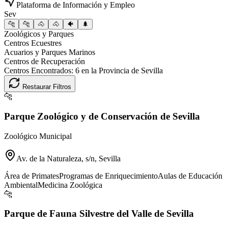
Plataforma de Información y Empleo
Sev
🐆
🐆
🐴
🐴
🐠
🌲
Zoológicos y Parques
Centros Ecuestres
Acuarios y Parques Marinos
Centros de Recuperación
Centros Encontrados:
6
en la Provincia de
Sevilla
Restaurar Filtros
🐆
Parque Zoológico y de Conservación de Sevilla
Zoológico Municipal
Av. de la Naturaleza, s/n, Sevilla
Área de Primates
Programas de Enriquecimiento
Aulas de Educación
Ambiental
Medicina Zoológica
🐆
Parque de Fauna Silvestre del Valle de Sevilla