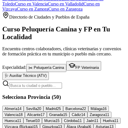
Toledo
Curso en
Valencia
Curso en
Valladolid
Curso en
Vizcaya
Curso en
Zamora
Curso en
Zaragoza
Directorio de Ciudades y Pueblos de España
Curso Peluquería Canina y FP en Tu
Localidad
Encuentra centros colaboradores, clínicas veterinarias y convenios
de formación práctica en tu municipio o pueblo más cercano.
Especialidad:
✂️ Peluquería Canina
FP Veterinaria
🩺 Auxiliar Técnico (ATV)
Selecciona Provincia (50)
Almería
14
Sevilla
20
Madrid
25
Barcelona
22
Málaga
16
Valencia
18
Alicante
17
Granada
15
Cádiz
14
Zaragoza
11
Huesca
11
Teruel
10
Murcia
15
Córdoba
11
Jaén
11
Huelva
11
Vizcaya (Bizkaia)
15
Gipuzkoa
13
Álava (Araba)
6
Asturias
13