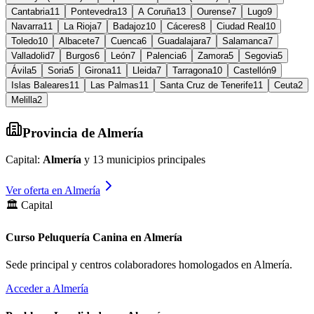
Cantabria
11
Pontevedra
13
A Coruña
13
Ourense
7
Lugo
9
Navarra
11
La Rioja
7
Badajoz
10
Cáceres
8
Ciudad Real
10
Toledo
10
Albacete
7
Cuenca
6
Guadalajara
7
Salamanca
7
Valladolid
7
Burgos
6
León
7
Palencia
6
Zamora
5
Segovia
5
Ávila
5
Soria
5
Girona
11
Lleida
7
Tarragona
10
Castellón
9
Islas Baleares
11
Las Palmas
11
Santa Cruz de Tenerife
11
Ceuta
2
Melilla
2
Provincia de
Almería
Capital:
Almería
y
13
municipios principales
Ver oferta en
Almería
🏛️ Capital
Curso Peluquería Canina en Almería
Sede principal y centros colaboradores homologados en
Almería
.
Acceder a
Almería