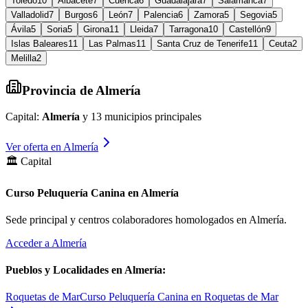
Toledo
10
Albacete
7
Cuenca
6
Guadalajara
7
Salamanca
7
Valladolid
7
Burgos
6
León
7
Palencia
6
Zamora
5
Segovia
5
Ávila
5
Soria
5
Girona
11
Lleida
7
Tarragona
10
Castellón
9
Islas Baleares
11
Las Palmas
11
Santa Cruz de Tenerife
11
Ceuta
2
Melilla
2
Provincia de
Almería
Capital:
Almería
y
13
municipios principales
Ver oferta en
Almería
🏛️ Capital
Curso Peluquería Canina en Almería
Sede principal y centros colaboradores homologados en
Almería
.
Acceder a
Almería
Pueblos y Localidades en
Almería
:
Roquetas de Mar
Curso Peluquería Canina en Roquetas de Mar