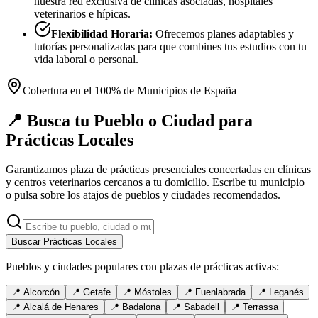
nuestra red exclusiva de clínicas asociadas, hospitales
veterinarios e hípicas.
Flexibilidad Horaria:
Ofrecemos planes adaptables y
tutorías personalizadas para que combines tus estudios con tu
vida laboral o personal.
Cobertura en el 100% de Municipios de España
📍 Busca tu Pueblo o Ciudad para
Prácticas Locales
Garantizamos plaza de prácticas presenciales concertadas en clínicas
y centros veterinarios cercanos a tu domicilio. Escribe tu municipio
o pulsa sobre los atajos de pueblos y ciudades recomendados.
Buscar Prácticas Locales
Pueblos y ciudades populares con plazas de prácticas activas:
📍
Alcorcón
📍
Getafe
📍
Móstoles
📍
Fuenlabrada
📍
Leganés
📍
Alcalá de Henares
📍
Badalona
📍
Sabadell
📍
Terrassa