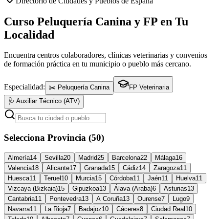
Directorio de Ciudades y Pueblos de España
Curso Peluquería Canina y FP en Tu
Localidad
Encuentra centros colaboradores, clínicas veterinarias y convenios
de formación práctica en tu municipio o pueblo más cercano.
Especialidad:
✂️ Peluquería Canina
FP Veterinaria
🩺 Auxiliar Técnico (ATV)
Selecciona Provincia (50)
Almería
14
Sevilla
20
Madrid
25
Barcelona
22
Málaga
16
Valencia
18
Alicante
17
Granada
15
Cádiz
14
Zaragoza
11
Huesca
11
Teruel
10
Murcia
15
Córdoba
11
Jaén
11
Huelva
11
Vizcaya (Bizkaia)
15
Gipuzkoa
13
Álava (Araba)
6
Asturias
13
Cantabria
11
Pontevedra
13
A Coruña
13
Ourense
7
Lugo
9
Navarra
11
La Rioja
7
Badajoz
10
Cáceres
8
Ciudad Real
10