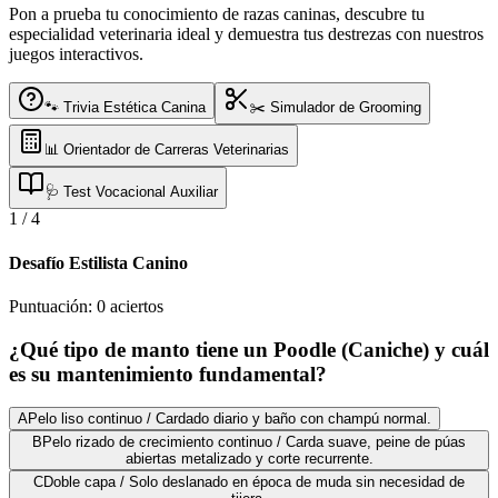
Pon a prueba tu conocimiento de razas caninas, descubre tu
especialidad veterinaria ideal y demuestra tus destrezas con nuestros
juegos interactivos.
🐾 Trivia Estética Canina
✂️ Simulador de Grooming
📊 Orientador de Carreras Veterinarias
🩺 Test Vocacional Auxiliar
1
/
4
Desafío Estilista Canino
Puntuación:
0
aciertos
¿Qué tipo de manto tiene un Poodle (Caniche) y cuál
es su mantenimiento fundamental?
A
Pelo liso continuo / Cardado diario y baño con champú normal.
B
Pelo rizado de crecimiento continuo / Carda suave, peine de púas
abiertas metalizado y corte recurrente.
C
Doble capa / Solo deslanado en época de muda sin necesidad de