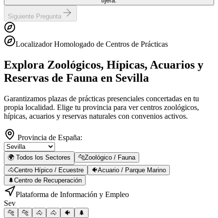
tijera.
Siguiente Pregunta
Localizador Homologado de Centros de Prácticas
Explora Zoológicos, Hípicas, Acuarios y
Reservas de Fauna
en Sevilla
Garantizamos plazas de prácticas presenciales concertadas en tu
propia localidad. Elige tu provincia para ver centros zoológicos,
hípicas, acuarios y reservas naturales con convenios activos.
Provincia de España:
🌍 Todos los Sectores
🐆
Zoológico / Fauna
🐴
Centro Hípico / Ecuestre
🐠
Acuario / Parque Marino
🌲
Centro de Recuperación
Plataforma de Información y Empleo
Sev
🐆
🐆
🐴
🐴
🐠
🌲