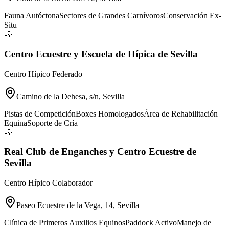
Fauna Autóctona
Sectores de Grandes Carnívoros
Conservación Ex-
Situ
🐴
Centro Ecuestre y Escuela de Hípica de Sevilla
Centro Hípico Federado
Camino de la Dehesa, s/n, Sevilla
Pistas de Competición
Boxes Homologados
Área de Rehabilitación
Equina
Soporte de Cría
🐴
Real Club de Enganches y Centro Ecuestre de
Sevilla
Centro Hípico Colaborador
Paseo Ecuestre de la Vega, 14, Sevilla
Clínica de Primeros Auxilios Equinos
Paddock Activo
Manejo de