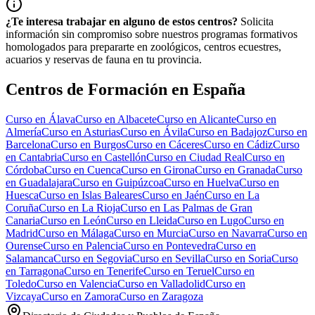
¿Te interesa trabajar en alguno de estos centros?
Solicita
información sin compromiso sobre nuestros programas formativos
homologados para prepararte en zoológicos, centros ecuestres,
acuarios y reservas de fauna en tu provincia.
Centros de Formación en España
Curso en
Álava
Curso en
Albacete
Curso en
Alicante
Curso en
Almería
Curso en
Asturias
Curso en
Ávila
Curso en
Badajoz
Curso en
Barcelona
Curso en
Burgos
Curso en
Cáceres
Curso en
Cádiz
Curso
en
Cantabria
Curso en
Castellón
Curso en
Ciudad Real
Curso en
Córdoba
Curso en
Cuenca
Curso en
Girona
Curso en
Granada
Curso
en
Guadalajara
Curso en
Guipúzcoa
Curso en
Huelva
Curso en
Huesca
Curso en
Islas Baleares
Curso en
Jaén
Curso en
La
Coruña
Curso en
La Rioja
Curso en
Las Palmas de Gran
Canaria
Curso en
León
Curso en
Lleida
Curso en
Lugo
Curso en
Madrid
Curso en
Málaga
Curso en
Murcia
Curso en
Navarra
Curso en
Ourense
Curso en
Palencia
Curso en
Pontevedra
Curso en
Salamanca
Curso en
Segovia
Curso en
Sevilla
Curso en
Soria
Curso
en
Tarragona
Curso en
Tenerife
Curso en
Teruel
Curso en
Toledo
Curso en
Valencia
Curso en
Valladolid
Curso en
Vizcaya
Curso en
Zamora
Curso en
Zaragoza