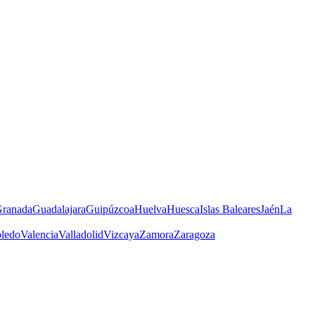
ranada
Guadalajara
Guipúzcoa
Huelva
Huesca
Islas Baleares
Jaén
La
ledo
Valencia
Valladolid
Vizcaya
Zamora
Zaragoza