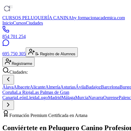
CURSOS PELUQUERÍA CANINA
by formacionacademica.com
Inicio
Cursos
Ciudades
854 701 254
695 750 305
📝 Registro de Alumnos
Registrarme
Ciudades:
Álava
Albacete
Alicante
Almería
Asturias
Ávila
Badajoz
Barcelona
Burgo
Coruña
La Rioja
Las Palmas de Gran
Canaria
León
Lleida
Lugo
Madrid
Málaga
Murcia
Navarra
Ourense
Palenc
Formación Premium Certificada en Artana
Conviértete en
Peluquero Canino
Profesio