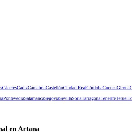
s
Cáceres
Cádiz
Cantabria
Castellón
Ciudad Real
Córdoba
Cuenca
Girona
G
ia
Pontevedra
Salamanca
Segovia
Sevilla
Soria
Tarragona
Tenerife
Teruel
To
nal
en Artana