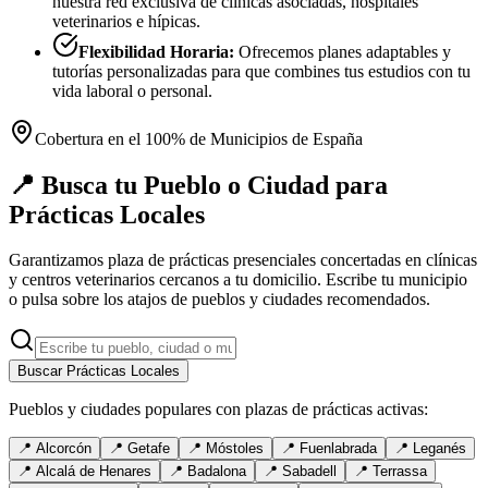
nuestra red exclusiva de clínicas asociadas, hospitales
veterinarios e hípicas.
Flexibilidad Horaria:
Ofrecemos planes adaptables y
tutorías personalizadas para que combines tus estudios con tu
vida laboral o personal.
Cobertura en el 100% de Municipios de España
📍 Busca tu Pueblo o Ciudad para
Prácticas Locales
Garantizamos plaza de prácticas presenciales concertadas en clínicas
y centros veterinarios cercanos a tu domicilio. Escribe tu municipio
o pulsa sobre los atajos de pueblos y ciudades recomendados.
Buscar Prácticas Locales
Pueblos y ciudades populares con plazas de prácticas activas:
📍
Alcorcón
📍
Getafe
📍
Móstoles
📍
Fuenlabrada
📍
Leganés
📍
Alcalá de Henares
📍
Badalona
📍
Sabadell
📍
Terrassa