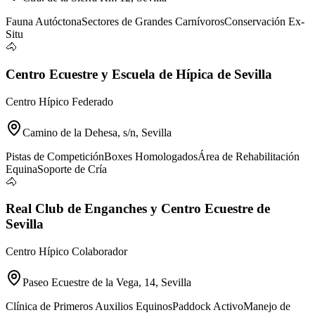
Fauna Autóctona
Sectores de Grandes Carnívoros
Conservación Ex-
Situ
🐴
Centro Ecuestre y Escuela de Hípica de Sevilla
Centro Hípico Federado
Camino de la Dehesa, s/n, Sevilla
Pistas de Competición
Boxes Homologados
Área de Rehabilitación
Equina
Soporte de Cría
🐴
Real Club de Enganches y Centro Ecuestre de
Sevilla
Centro Hípico Colaborador
Paseo Ecuestre de la Vega, 14, Sevilla
Clínica de Primeros Auxilios Equinos
Paddock Activo
Manejo de