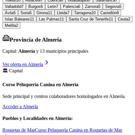
Toledo
10
Albacete
7
Cuenca
6
Guadalajara
7
Salamanca
7
Valladolid
7
Burgos
6
León
7
Palencia
6
Zamora
5
Segovia
5
Ávila
5
Soria
5
Girona
11
Lleida
7
Tarragona
10
Castellón
9
Islas Baleares
11
Las Palmas
11
Santa Cruz de Tenerife
11
Ceuta
2
Melilla
2
Provincia de
Almería
Capital:
Almería
y
13
municipios principales
Ver oferta en
Almería
🏛️ Capital
Curso Peluquería Canina en Almería
Sede principal y centros colaboradores homologados en
Almería
.
Acceder a
Almería
Pueblos y Localidades en
Almería
:
Roquetas de Mar
Curso Peluquería Canina en Roquetas de Mar