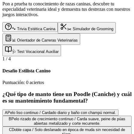
Pon a prueba tu conocimiento de razas caninas, descubre tu
especialidad veterinaria ideal y demuestra tus destrezas con nuestros
juegos interactivos.
🐾 Trivia Estética Canina
✂️ Simulador de Grooming
📊 Orientador de Carreras Veterinarias
🩺 Test Vocacional Auxiliar
1
/
4
Desafío Estilista Canino
Puntuación:
0
aciertos
¿Qué tipo de manto tiene un Poodle (Caniche) y cuál
es su mantenimiento fundamental?
A
Pelo liso continuo / Cardado diario y baño con champú normal.
B
Pelo rizado de crecimiento continuo / Carda suave, peine de púas
abiertas metalizado y corte recurrente.
C
Doble capa / Solo deslanado en época de muda sin necesidad de