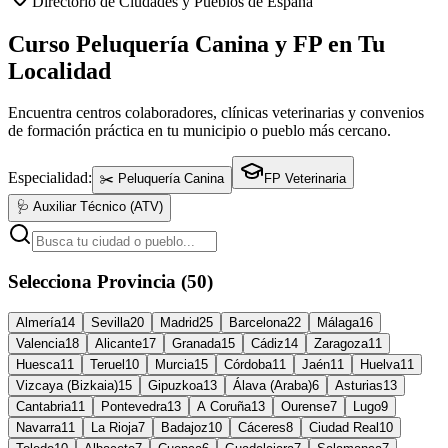
Directorio de Ciudades y Pueblos de España
Curso Peluquería Canina y FP en Tu
Localidad
Encuentra centros colaboradores, clínicas veterinarias y convenios
de formación práctica en tu municipio o pueblo más cercano.
Especialidad:
✂️ Peluquería Canina
FP Veterinaria
🩺 Auxiliar Técnico (ATV)
Selecciona Provincia (50)
Almería
14
Sevilla
20
Madrid
25
Barcelona
22
Málaga
16
Valencia
18
Alicante
17
Granada
15
Cádiz
14
Zaragoza
11
Huesca
11
Teruel
10
Murcia
15
Córdoba
11
Jaén
11
Huelva
11
Vizcaya (Bizkaia)
15
Gipuzkoa
13
Álava (Araba)
6
Asturias
13
Cantabria
11
Pontevedra
13
A Coruña
13
Ourense
7
Lugo
9
Navarra
11
La Rioja
7
Badajoz
10
Cáceres
8
Ciudad Real
10