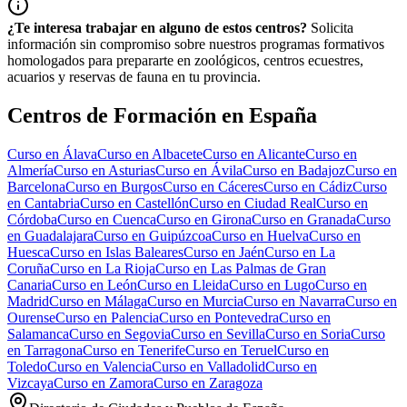
¿Te interesa trabajar en alguno de estos centros?
Solicita
información sin compromiso sobre nuestros programas formativos
homologados para prepararte en zoológicos, centros ecuestres,
acuarios y reservas de fauna en tu provincia.
Centros de Formación en España
Curso en
Álava
Curso en
Albacete
Curso en
Alicante
Curso en
Almería
Curso en
Asturias
Curso en
Ávila
Curso en
Badajoz
Curso en
Barcelona
Curso en
Burgos
Curso en
Cáceres
Curso en
Cádiz
Curso
en
Cantabria
Curso en
Castellón
Curso en
Ciudad Real
Curso en
Córdoba
Curso en
Cuenca
Curso en
Girona
Curso en
Granada
Curso
en
Guadalajara
Curso en
Guipúzcoa
Curso en
Huelva
Curso en
Huesca
Curso en
Islas Baleares
Curso en
Jaén
Curso en
La
Coruña
Curso en
La Rioja
Curso en
Las Palmas de Gran
Canaria
Curso en
León
Curso en
Lleida
Curso en
Lugo
Curso en
Madrid
Curso en
Málaga
Curso en
Murcia
Curso en
Navarra
Curso en
Ourense
Curso en
Palencia
Curso en
Pontevedra
Curso en
Salamanca
Curso en
Segovia
Curso en
Sevilla
Curso en
Soria
Curso
en
Tarragona
Curso en
Tenerife
Curso en
Teruel
Curso en
Toledo
Curso en
Valencia
Curso en
Valladolid
Curso en
Vizcaya
Curso en
Zamora
Curso en
Zaragoza