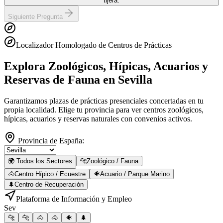
tijera.
Siguiente Pregunta
Localizador Homologado de Centros de Prácticas
Explora Zoológicos, Hípicas, Acuarios y
Reservas de Fauna
en Sevilla
Garantizamos plazas de prácticas presenciales concertadas en tu
propia localidad. Elige tu provincia para ver centros zoológicos,
hípicas, acuarios y reservas naturales con convenios activos.
Provincia de España:
🌍 Todos los Sectores
🐆
Zoológico / Fauna
🐴
Centro Hípico / Ecuestre
🐠
Acuario / Parque Marino
🌲
Centro de Recuperación
Plataforma de Información y Empleo
Sev
🐆
🐆
🐴
🐴
🐠
🌲