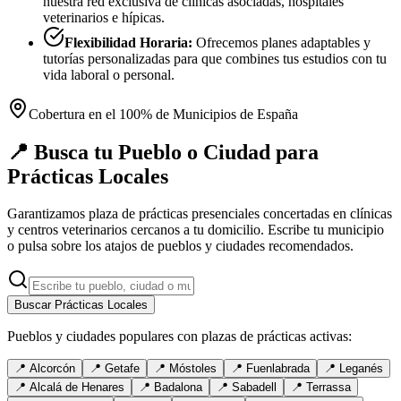
nuestra red exclusiva de clínicas asociadas, hospitales
veterinarios e hípicas.
Flexibilidad Horaria:
Ofrecemos planes adaptables y
tutorías personalizadas para que combines tus estudios con tu
vida laboral o personal.
Cobertura en el 100% de Municipios de España
📍 Busca tu Pueblo o Ciudad para
Prácticas Locales
Garantizamos plaza de prácticas presenciales concertadas en clínicas
y centros veterinarios cercanos a tu domicilio. Escribe tu municipio
o pulsa sobre los atajos de pueblos y ciudades recomendados.
Buscar Prácticas Locales
Pueblos y ciudades populares con plazas de prácticas activas:
📍
Alcorcón
📍
Getafe
📍
Móstoles
📍
Fuenlabrada
📍
Leganés
📍
Alcalá de Henares
📍
Badalona
📍
Sabadell
📍
Terrassa