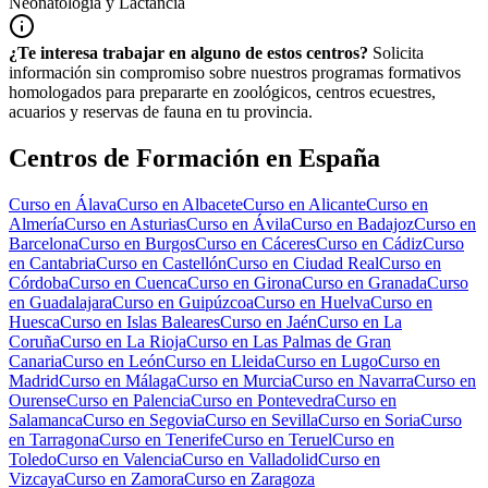
Neonatología y Lactancia
¿Te interesa trabajar en alguno de estos centros?
Solicita
información sin compromiso sobre nuestros programas formativos
homologados para prepararte en zoológicos, centros ecuestres,
acuarios y reservas de fauna en tu provincia.
Centros de Formación en España
Curso en
Álava
Curso en
Albacete
Curso en
Alicante
Curso en
Almería
Curso en
Asturias
Curso en
Ávila
Curso en
Badajoz
Curso en
Barcelona
Curso en
Burgos
Curso en
Cáceres
Curso en
Cádiz
Curso
en
Cantabria
Curso en
Castellón
Curso en
Ciudad Real
Curso en
Córdoba
Curso en
Cuenca
Curso en
Girona
Curso en
Granada
Curso
en
Guadalajara
Curso en
Guipúzcoa
Curso en
Huelva
Curso en
Huesca
Curso en
Islas Baleares
Curso en
Jaén
Curso en
La
Coruña
Curso en
La Rioja
Curso en
Las Palmas de Gran
Canaria
Curso en
León
Curso en
Lleida
Curso en
Lugo
Curso en
Madrid
Curso en
Málaga
Curso en
Murcia
Curso en
Navarra
Curso en
Ourense
Curso en
Palencia
Curso en
Pontevedra
Curso en
Salamanca
Curso en
Segovia
Curso en
Sevilla
Curso en
Soria
Curso
en
Tarragona
Curso en
Tenerife
Curso en
Teruel
Curso en
Toledo
Curso en
Valencia
Curso en
Valladolid
Curso en
Vizcaya
Curso en
Zamora
Curso en
Zaragoza