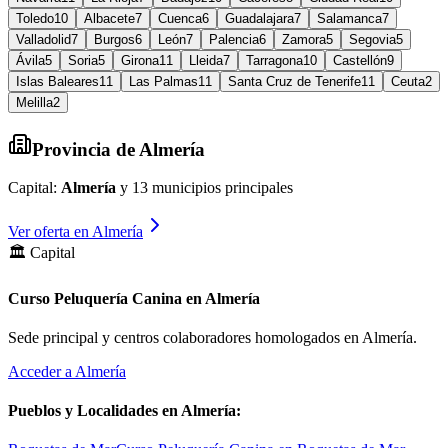
Toledo
10
Albacete
7
Cuenca
6
Guadalajara
7
Salamanca
7
Valladolid
7
Burgos
6
León
7
Palencia
6
Zamora
5
Segovia
5
Ávila
5
Soria
5
Girona
11
Lleida
7
Tarragona
10
Castellón
9
Islas Baleares
11
Las Palmas
11
Santa Cruz de Tenerife
11
Ceuta
2
Melilla
2
Provincia de
Almería
Capital:
Almería
y
13
municipios principales
Ver oferta en
Almería
🏛️ Capital
Curso Peluquería Canina en Almería
Sede principal y centros colaboradores homologados en
Almería
.
Acceder a
Almería
Pueblos y Localidades en
Almería
: