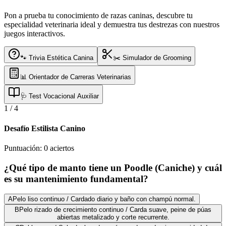
Pon a prueba tu conocimiento de razas caninas, descubre tu
especialidad veterinaria ideal y demuestra tus destrezas con nuestros
juegos interactivos.
🐾 Trivia Estética Canina
✂️ Simulador de Grooming
📊 Orientador de Carreras Veterinarias
🩺 Test Vocacional Auxiliar
1
/
4
Desafío Estilista Canino
Puntuación:
0
aciertos
¿Qué tipo de manto tiene un Poodle (Caniche) y cuál
es su mantenimiento fundamental?
A
Pelo liso continuo / Cardado diario y baño con champú normal.
B
Pelo rizado de crecimiento continuo / Carda suave, peine de púas
abiertas metalizado y corte recurrente.