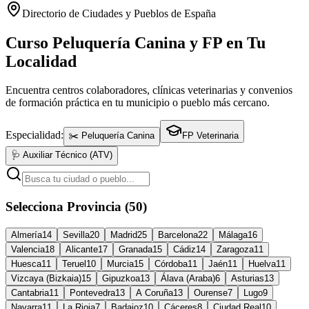
Directorio de Ciudades y Pueblos de España
Curso Peluquería Canina y FP en Tu
Localidad
Encuentra centros colaboradores, clínicas veterinarias y convenios
de formación práctica en tu municipio o pueblo más cercano.
Especialidad:
✂️ Peluquería Canina
FP Veterinaria
🩺 Auxiliar Técnico (ATV)
Selecciona Provincia (50)
Almería
14
Sevilla
20
Madrid
25
Barcelona
22
Málaga
16
Valencia
18
Alicante
17
Granada
15
Cádiz
14
Zaragoza
11
Huesca
11
Teruel
10
Murcia
15
Córdoba
11
Jaén
11
Huelva
11
Vizcaya (Bizkaia)
15
Gipuzkoa
13
Álava (Araba)
6
Asturias
13
Cantabria
11
Pontevedra
13
A Coruña
13
Ourense
7
Lugo
9
Navarra
11
La Rioja
7
Badajoz
10
Cáceres
8
Ciudad Real
10