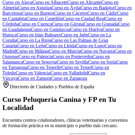
Curso en
Álava
Curso en
Albacete
Curso en
Alicante
Curso en
Almería
Curso en
Asturias
Curso en
Ávila
Curso en
Badajoz
Curso en
Barcelona
Curso en
Burgos
Curso en
Cáceres
Curso en
Cádiz
Curso
en
Cantabria
Curso en
Castellón
Curso en
Ciudad Real
Curso en
Córdoba
Curso en
Cuenca
Curso en
Girona
Curso en
Granada
Curso
en
Guadalajara
Curso en
Guipúzcoa
Curso en
Huelva
Curso en
Huesca
Curso en
Islas Baleares
Curso en
Jaén
Curso en
La
Coruña
Curso en
La Rioja
Curso en
Las Palmas de Gran
Canaria
Curso en
León
Curso en
Lleida
Curso en
Lugo
Curso en
Madrid
Curso en
Málaga
Curso en
Murcia
Curso en
Navarra
Curso en
Ourense
Curso en
Palencia
Curso en
Pontevedra
Curso en
Salamanca
Curso en
Segovia
Curso en
Sevilla
Curso en
Soria
Curso
en
Tarragona
Curso en
Tenerife
Curso en
Teruel
Curso en
Toledo
Curso en
Valencia
Curso en
Valladolid
Curso en
Vizcaya
Curso en
Zamora
Curso en
Zaragoza
Directorio de Ciudades y Pueblos de España
Curso Peluquería Canina y FP en Tu
Localidad
Encuentra centros colaboradores, clínicas veterinarias y convenios
de formación práctica en tu municipio o pueblo más cercano.