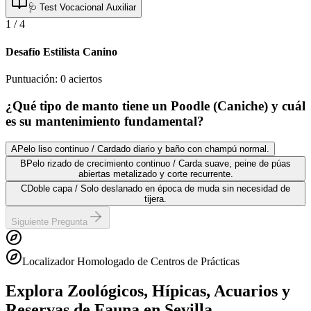
🩺 Test Vocacional Auxiliar
1
/
4
Desafío Estilista Canino
Puntuación:
0
aciertos
¿Qué tipo de manto tiene un Poodle (Caniche) y cuál
es su mantenimiento fundamental?
A
Pelo liso continuo / Cardado diario y baño con champú normal.
B
Pelo rizado de crecimiento continuo / Carda suave, peine de púas
abiertas metalizado y corte recurrente.
C
Doble capa / Solo deslanado en época de muda sin necesidad de
tijera.
Siguiente Pregunta
Localizador Homologado de Centros de Prácticas
Explora Zoológicos, Hípicas, Acuarios y
Reservas de Fauna
en Sevilla