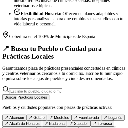
nuestra red exclusiva de clínicas asociadas, hospitales
veterinarios e hípicas.
Flexibilidad Horaria:
Ofrecemos planes adaptables y
tutorías personalizadas para que combines tus estudios con tu
vida laboral o personal.
Cobertura en el 100% de Municipios de España
📍 Busca tu Pueblo o Ciudad para
Prácticas Locales
Garantizamos plaza de prácticas presenciales concertadas en clínicas
y centros veterinarios cercanos a tu domicilio. Escribe tu municipio
o pulsa sobre los atajos de pueblos y ciudades recomendados.
Buscar Prácticas Locales
Pueblos y ciudades populares con plazas de prácticas activas:
📍
Alcorcón
📍
Getafe
📍
Móstoles
📍
Fuenlabrada
📍
Leganés
📍
Alcalá de Henares
📍
Badalona
📍
Sabadell
📍
Terrassa