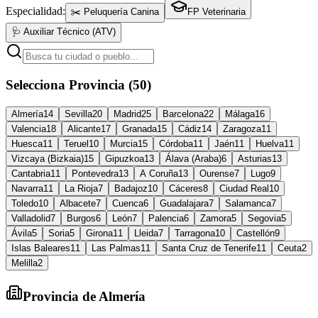
Especialidad:
✂️ Peluquería Canina
FP Veterinaria
🩺 Auxiliar Técnico (ATV)
Selecciona Provincia (50)
Almería
14
Sevilla
20
Madrid
25
Barcelona
22
Málaga
16
Valencia
18
Alicante
17
Granada
15
Cádiz
14
Zaragoza
11
Huesca
11
Teruel
10
Murcia
15
Córdoba
11
Jaén
11
Huelva
11
Vizcaya (Bizkaia)
15
Gipuzkoa
13
Álava (Araba)
6
Asturias
13
Cantabria
11
Pontevedra
13
A Coruña
13
Ourense
7
Lugo
9
Navarra
11
La Rioja
7
Badajoz
10
Cáceres
8
Ciudad Real
10
Toledo
10
Albacete
7
Cuenca
6
Guadalajara
7
Salamanca
7
Valladolid
7
Burgos
6
León
7
Palencia
6
Zamora
5
Segovia
5
Ávila
5
Soria
5
Girona
11
Lleida
7
Tarragona
10
Castellón
9
Islas Baleares
11
Las Palmas
11
Santa Cruz de Tenerife
11
Ceuta
2
Melilla
2
Provincia de
Almería