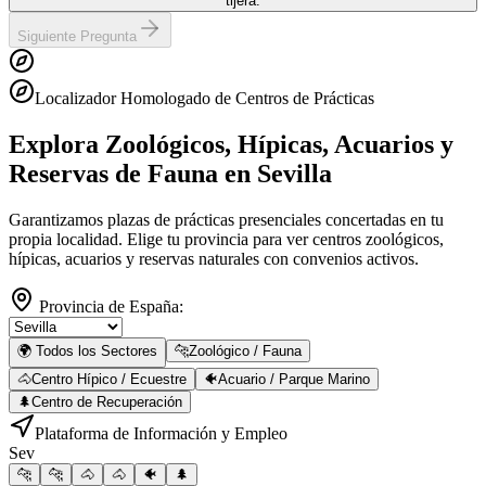
tijera.
Siguiente Pregunta
Localizador Homologado de Centros de Prácticas
Explora Zoológicos, Hípicas, Acuarios y
Reservas de Fauna
en Sevilla
Garantizamos plazas de prácticas presenciales concertadas en tu
propia localidad. Elige tu provincia para ver centros zoológicos,
hípicas, acuarios y reservas naturales con convenios activos.
Provincia de España:
🌍 Todos los Sectores
🐆
Zoológico / Fauna
🐴
Centro Hípico / Ecuestre
🐠
Acuario / Parque Marino
🌲
Centro de Recuperación
Plataforma de Información y Empleo
Sev
🐆
🐆
🐴
🐴
🐠
🌲