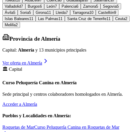
Toledo
10
Albacete
7
Cuenca
6
Guadalajara
7
Salamanca
7
Valladolid
7
Burgos
6
León
7
Palencia
6
Zamora
5
Segovia
5
Ávila
5
Soria
5
Girona
11
Lleida
7
Tarragona
10
Castellón
9
Islas Baleares
11
Las Palmas
11
Santa Cruz de Tenerife
11
Ceuta
2
Melilla
2
Provincia de
Almería
Capital:
Almería
y
13
municipios principales
Ver oferta en
Almería
🏛️ Capital
Curso Peluquería Canina en Almería
Sede principal y centros colaboradores homologados en
Almería
.
Acceder a
Almería
Pueblos y Localidades en
Almería
:
Roquetas de Mar
Curso Peluquería Canina en Roquetas de Mar