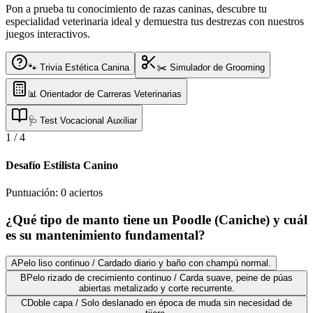
Pon a prueba tu conocimiento de razas caninas, descubre tu
especialidad veterinaria ideal y demuestra tus destrezas con nuestros
juegos interactivos.
🐾 Trivia Estética Canina
✂️ Simulador de Grooming
📊 Orientador de Carreras Veterinarias
🩺 Test Vocacional Auxiliar
1
/
4
Desafío Estilista Canino
Puntuación:
0
aciertos
¿Qué tipo de manto tiene un Poodle (Caniche) y cuál
es su mantenimiento fundamental?
A
Pelo liso continuo / Cardado diario y baño con champú normal.
B
Pelo rizado de crecimiento continuo / Carda suave, peine de púas
abiertas metalizado y corte recurrente.
C
Doble capa / Solo deslanado en época de muda sin necesidad de