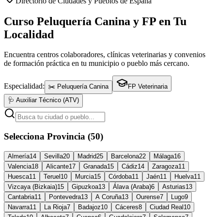
Directorio de Ciudades y Pueblos de España
Curso Peluquería Canina y FP en Tu
Localidad
Encuentra centros colaboradores, clínicas veterinarias y convenios
de formación práctica en tu municipio o pueblo más cercano.
Especialidad:
✂️ Peluquería Canina
FP Veterinaria
🩺 Auxiliar Técnico (ATV)
Selecciona Provincia (50)
Almería
14
Sevilla
20
Madrid
25
Barcelona
22
Málaga
16
Valencia
18
Alicante
17
Granada
15
Cádiz
14
Zaragoza
11
Huesca
11
Teruel
10
Murcia
15
Córdoba
11
Jaén
11
Huelva
11
Vizcaya (Bizkaia)
15
Gipuzkoa
13
Álava (Araba)
6
Asturias
13
Cantabria
11
Pontevedra
13
A Coruña
13
Ourense
7
Lugo
9
Navarra
11
La Rioja
7
Badajoz
10
Cáceres
8
Ciudad Real
10