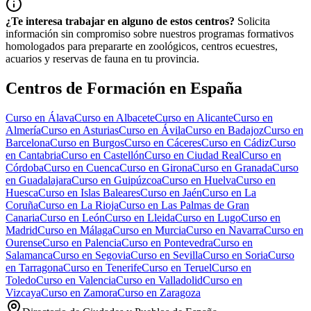
¿Te interesa trabajar en alguno de estos centros?
Solicita
información sin compromiso sobre nuestros programas formativos
homologados para prepararte en zoológicos, centros ecuestres,
acuarios y reservas de fauna en tu provincia.
Centros de Formación en España
Curso en
Álava
Curso en
Albacete
Curso en
Alicante
Curso en
Almería
Curso en
Asturias
Curso en
Ávila
Curso en
Badajoz
Curso en
Barcelona
Curso en
Burgos
Curso en
Cáceres
Curso en
Cádiz
Curso
en
Cantabria
Curso en
Castellón
Curso en
Ciudad Real
Curso en
Córdoba
Curso en
Cuenca
Curso en
Girona
Curso en
Granada
Curso
en
Guadalajara
Curso en
Guipúzcoa
Curso en
Huelva
Curso en
Huesca
Curso en
Islas Baleares
Curso en
Jaén
Curso en
La
Coruña
Curso en
La Rioja
Curso en
Las Palmas de Gran
Canaria
Curso en
León
Curso en
Lleida
Curso en
Lugo
Curso en
Madrid
Curso en
Málaga
Curso en
Murcia
Curso en
Navarra
Curso en
Ourense
Curso en
Palencia
Curso en
Pontevedra
Curso en
Salamanca
Curso en
Segovia
Curso en
Sevilla
Curso en
Soria
Curso
en
Tarragona
Curso en
Tenerife
Curso en
Teruel
Curso en
Toledo
Curso en
Valencia
Curso en
Valladolid
Curso en
Vizcaya
Curso en
Zamora
Curso en
Zaragoza