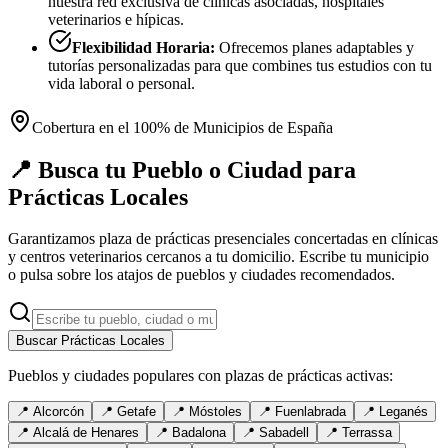
nuestra red exclusiva de clínicas asociadas, hospitales
veterinarios e hípicas.
Flexibilidad Horaria:
Ofrecemos planes adaptables y
tutorías personalizadas para que combines tus estudios con tu
vida laboral o personal.
Cobertura en el 100% de Municipios de España
📍 Busca tu Pueblo o Ciudad para
Prácticas Locales
Garantizamos plaza de prácticas presenciales concertadas en clínicas
y centros veterinarios cercanos a tu domicilio. Escribe tu municipio
o pulsa sobre los atajos de pueblos y ciudades recomendados.
Buscar Prácticas Locales
Pueblos y ciudades populares con plazas de prácticas activas:
📍
Alcorcón
📍
Getafe
📍
Móstoles
📍
Fuenlabrada
📍
Leganés
📍
Alcalá de Henares
📍
Badalona
📍
Sabadell
📍
Terrassa