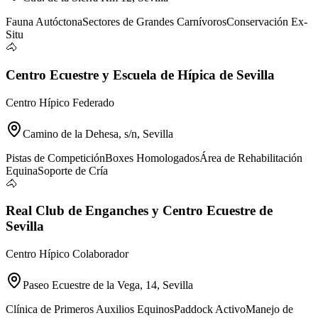
Fauna Autóctona
Sectores de Grandes Carnívoros
Conservación Ex-
Situ
🐴
Centro Ecuestre y Escuela de Hípica de Sevilla
Centro Hípico Federado
Camino de la Dehesa, s/n, Sevilla
Pistas de Competición
Boxes Homologados
Área de Rehabilitación
Equina
Soporte de Cría
🐴
Real Club de Enganches y Centro Ecuestre de
Sevilla
Centro Hípico Colaborador
Paseo Ecuestre de la Vega, 14, Sevilla
Clínica de Primeros Auxilios Equinos
Paddock Activo
Manejo de