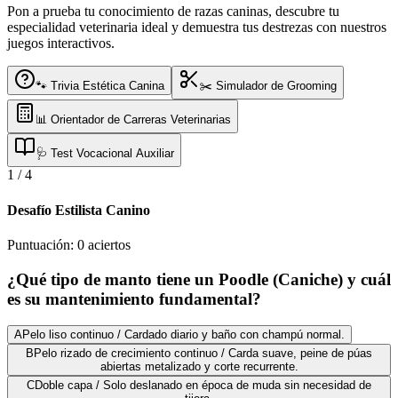
Pon a prueba tu conocimiento de razas caninas, descubre tu
especialidad veterinaria ideal y demuestra tus destrezas con nuestros
juegos interactivos.
🐾 Trivia Estética Canina
✂️ Simulador de Grooming
📊 Orientador de Carreras Veterinarias
🩺 Test Vocacional Auxiliar
1
/
4
Desafío Estilista Canino
Puntuación:
0
aciertos
¿Qué tipo de manto tiene un Poodle (Caniche) y cuál
es su mantenimiento fundamental?
A
Pelo liso continuo / Cardado diario y baño con champú normal.
B
Pelo rizado de crecimiento continuo / Carda suave, peine de púas
abiertas metalizado y corte recurrente.
C
Doble capa / Solo deslanado en época de muda sin necesidad de