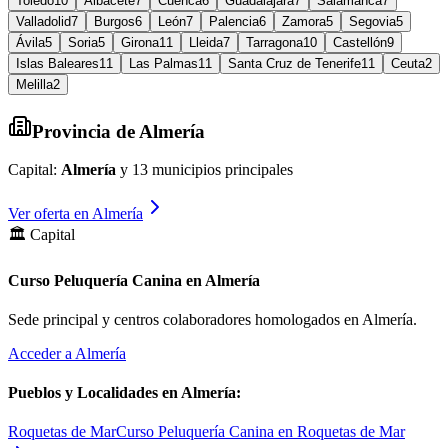
Toledo
10
Albacete
7
Cuenca
6
Guadalajara
7
Salamanca
7
Valladolid
7
Burgos
6
León
7
Palencia
6
Zamora
5
Segovia
5
Ávila
5
Soria
5
Girona
11
Lleida
7
Tarragona
10
Castellón
9
Islas Baleares
11
Las Palmas
11
Santa Cruz de Tenerife
11
Ceuta
2
Melilla
2
Provincia de
Almería
Capital:
Almería
y
13
municipios principales
Ver oferta en
Almería
🏛️ Capital
Curso Peluquería Canina en Almería
Sede principal y centros colaboradores homologados en
Almería
.
Acceder a
Almería
Pueblos y Localidades en
Almería
:
Roquetas de Mar
Curso Peluquería Canina en Roquetas de Mar