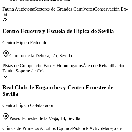
Fauna Autóctona
Sectores de Grandes Carnívoros
Conservación Ex-
Situ
🐴
Centro Ecuestre y Escuela de Hípica de Sevilla
Centro Hípico Federado
Camino de la Dehesa, s/n, Sevilla
Pistas de Competición
Boxes Homologados
Área de Rehabilitación
Equina
Soporte de Cría
🐴
Real Club de Enganches y Centro Ecuestre de
Sevilla
Centro Hípico Colaborador
Paseo Ecuestre de la Vega, 14, Sevilla
Clínica de Primeros Auxilios Equinos
Paddock Activo
Manejo de