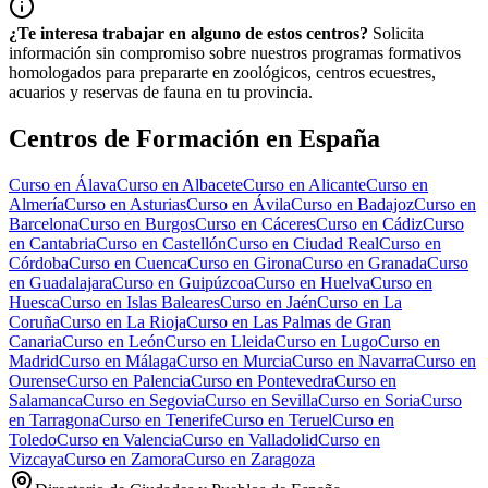
¿Te interesa trabajar en alguno de estos centros?
Solicita
información sin compromiso sobre nuestros programas formativos
homologados para prepararte en zoológicos, centros ecuestres,
acuarios y reservas de fauna en tu provincia.
Centros de Formación en España
Curso en
Álava
Curso en
Albacete
Curso en
Alicante
Curso en
Almería
Curso en
Asturias
Curso en
Ávila
Curso en
Badajoz
Curso en
Barcelona
Curso en
Burgos
Curso en
Cáceres
Curso en
Cádiz
Curso
en
Cantabria
Curso en
Castellón
Curso en
Ciudad Real
Curso en
Córdoba
Curso en
Cuenca
Curso en
Girona
Curso en
Granada
Curso
en
Guadalajara
Curso en
Guipúzcoa
Curso en
Huelva
Curso en
Huesca
Curso en
Islas Baleares
Curso en
Jaén
Curso en
La
Coruña
Curso en
La Rioja
Curso en
Las Palmas de Gran
Canaria
Curso en
León
Curso en
Lleida
Curso en
Lugo
Curso en
Madrid
Curso en
Málaga
Curso en
Murcia
Curso en
Navarra
Curso en
Ourense
Curso en
Palencia
Curso en
Pontevedra
Curso en
Salamanca
Curso en
Segovia
Curso en
Sevilla
Curso en
Soria
Curso
en
Tarragona
Curso en
Tenerife
Curso en
Teruel
Curso en
Toledo
Curso en
Valencia
Curso en
Valladolid
Curso en
Vizcaya
Curso en
Zamora
Curso en
Zaragoza