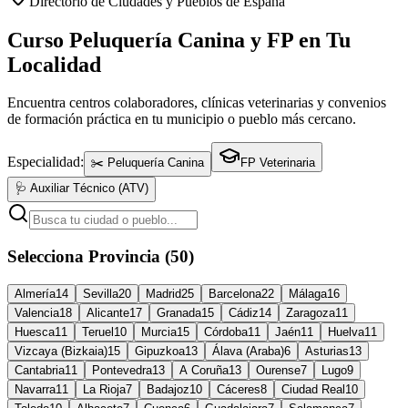
Directorio de Ciudades y Pueblos de España
Curso Peluquería Canina y FP en Tu
Localidad
Encuentra centros colaboradores, clínicas veterinarias y convenios
de formación práctica en tu municipio o pueblo más cercano.
Especialidad:
✂️ Peluquería Canina
FP Veterinaria
🩺 Auxiliar Técnico (ATV)
Selecciona Provincia (50)
Almería
14
Sevilla
20
Madrid
25
Barcelona
22
Málaga
16
Valencia
18
Alicante
17
Granada
15
Cádiz
14
Zaragoza
11
Huesca
11
Teruel
10
Murcia
15
Córdoba
11
Jaén
11
Huelva
11
Vizcaya (Bizkaia)
15
Gipuzkoa
13
Álava (Araba)
6
Asturias
13
Cantabria
11
Pontevedra
13
A Coruña
13
Ourense
7
Lugo
9
Navarra
11
La Rioja
7
Badajoz
10
Cáceres
8
Ciudad Real
10