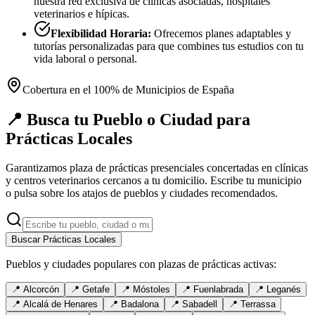
nuestra red exclusiva de clínicas asociadas, hospitales
veterinarios e hípicas.
Flexibilidad Horaria:
Ofrecemos planes adaptables y
tutorías personalizadas para que combines tus estudios con tu
vida laboral o personal.
Cobertura en el 100% de Municipios de España
📍 Busca tu Pueblo o Ciudad para
Prácticas Locales
Garantizamos plaza de prácticas presenciales concertadas en clínicas
y centros veterinarios cercanos a tu domicilio. Escribe tu municipio
o pulsa sobre los atajos de pueblos y ciudades recomendados.
Buscar Prácticas Locales
Pueblos y ciudades populares con plazas de prácticas activas:
📍
Alcorcón
📍
Getafe
📍
Móstoles
📍
Fuenlabrada
📍
Leganés
📍
Alcalá de Henares
📍
Badalona
📍
Sabadell
📍
Terrassa