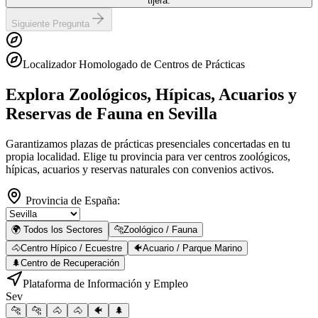
tijera.
Siguiente Pregunta
Localizador Homologado de Centros de Prácticas
Explora Zoológicos, Hípicas, Acuarios y
Reservas de Fauna
en Sevilla
Garantizamos plazas de prácticas presenciales concertadas en tu
propia localidad. Elige tu provincia para ver centros zoológicos,
hípicas, acuarios y reservas naturales con convenios activos.
Provincia de España:
🌍 Todos los Sectores
🐆
Zoológico / Fauna
🐴
Centro Hípico / Ecuestre
🐠
Acuario / Parque Marino
🌲
Centro de Recuperación
Plataforma de Información y Empleo
Sev
🐆
🐆
🐴
🐴
🐠
🌲