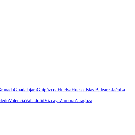
ranada
Guadalajara
Guipúzcoa
Huelva
Huesca
Islas Baleares
Jaén
La
ledo
Valencia
Valladolid
Vizcaya
Zamora
Zaragoza