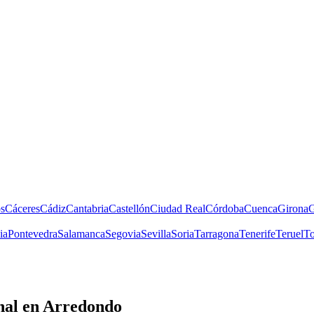
s
Cáceres
Cádiz
Cantabria
Castellón
Ciudad Real
Córdoba
Cuenca
Girona
G
ia
Pontevedra
Salamanca
Segovia
Sevilla
Soria
Tarragona
Tenerife
Teruel
To
nal
en Arredondo