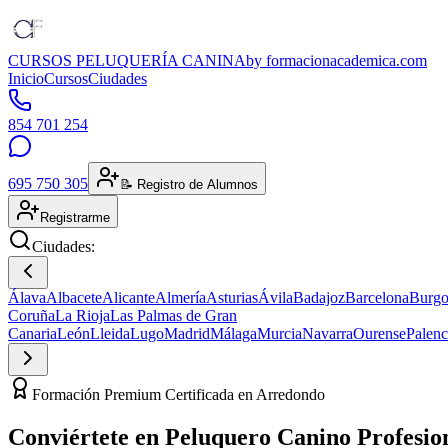
CURSOS PELUQUERÍA CANINA
by formacionacademica.com
Inicio
Cursos
Ciudades
854 701 254
695 750 305
📝 Registro de Alumnos
Registrarme
Ciudades:
Álava
Albacete
Alicante
Almería
Asturias
Ávila
Badajoz
Barcelona
Burgo
Coruña
La Rioja
Las Palmas de Gran
Canaria
León
Lleida
Lugo
Madrid
Málaga
Murcia
Navarra
Ourense
Palenc
Formación Premium Certificada en Arredondo
Conviértete en
Peluquero Canino
Profesio