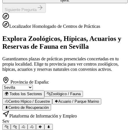
tijera.
Siguiente Pregunta
Localizador Homologado de Centros de Prácticas
Explora Zoológicos, Hípicas, Acuarios y
Reservas de Fauna
en Sevilla
Garantizamos plazas de prácticas presenciales concertadas en tu
propia localidad. Elige tu provincia para ver centros zoológicos,
hípicas, acuarios y reservas naturales con convenios activos.
Provincia de España:
🌍 Todos los Sectores
🐆
Zoológico / Fauna
🐴
Centro Hípico / Ecuestre
🐠
Acuario / Parque Marino
🌲
Centro de Recuperación
Plataforma de Información y Empleo
Sev
🐆
🐆
🐴
🐴
🐠
🌲