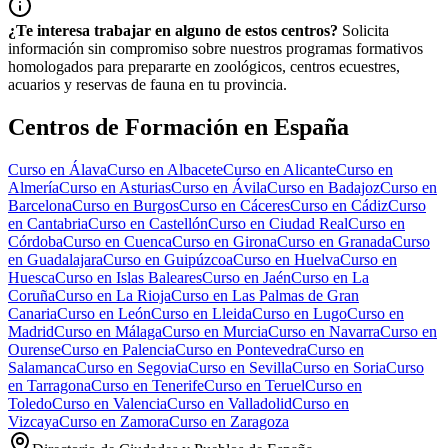
¿Te interesa trabajar en alguno de estos centros?
Solicita
información sin compromiso sobre nuestros programas formativos
homologados para prepararte en zoológicos, centros ecuestres,
acuarios y reservas de fauna en tu provincia.
Centros de Formación en España
Curso en
Álava
Curso en
Albacete
Curso en
Alicante
Curso en
Almería
Curso en
Asturias
Curso en
Ávila
Curso en
Badajoz
Curso en
Barcelona
Curso en
Burgos
Curso en
Cáceres
Curso en
Cádiz
Curso
en
Cantabria
Curso en
Castellón
Curso en
Ciudad Real
Curso en
Córdoba
Curso en
Cuenca
Curso en
Girona
Curso en
Granada
Curso
en
Guadalajara
Curso en
Guipúzcoa
Curso en
Huelva
Curso en
Huesca
Curso en
Islas Baleares
Curso en
Jaén
Curso en
La
Coruña
Curso en
La Rioja
Curso en
Las Palmas de Gran
Canaria
Curso en
León
Curso en
Lleida
Curso en
Lugo
Curso en
Madrid
Curso en
Málaga
Curso en
Murcia
Curso en
Navarra
Curso en
Ourense
Curso en
Palencia
Curso en
Pontevedra
Curso en
Salamanca
Curso en
Segovia
Curso en
Sevilla
Curso en
Soria
Curso
en
Tarragona
Curso en
Tenerife
Curso en
Teruel
Curso en
Toledo
Curso en
Valencia
Curso en
Valladolid
Curso en
Vizcaya
Curso en
Zamora
Curso en
Zaragoza