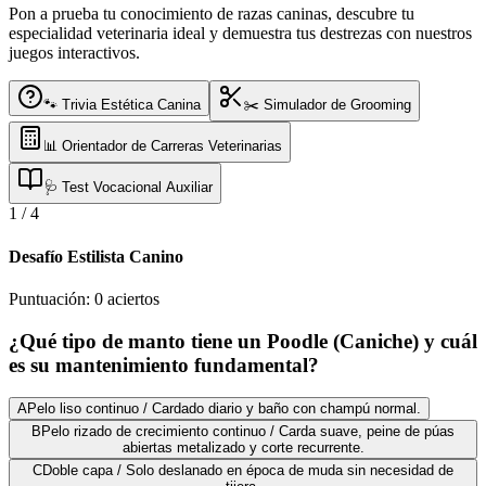
Pon a prueba tu conocimiento de razas caninas, descubre tu
especialidad veterinaria ideal y demuestra tus destrezas con nuestros
juegos interactivos.
🐾 Trivia Estética Canina
✂️ Simulador de Grooming
📊 Orientador de Carreras Veterinarias
🩺 Test Vocacional Auxiliar
1
/
4
Desafío Estilista Canino
Puntuación:
0
aciertos
¿Qué tipo de manto tiene un Poodle (Caniche) y cuál
es su mantenimiento fundamental?
A
Pelo liso continuo / Cardado diario y baño con champú normal.
B
Pelo rizado de crecimiento continuo / Carda suave, peine de púas
abiertas metalizado y corte recurrente.
C
Doble capa / Solo deslanado en época de muda sin necesidad de