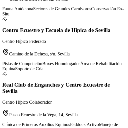
Fauna Autóctona
Sectores de Grandes Carnívoros
Conservación Ex-
Situ
🐴
Centro Ecuestre y Escuela de Hípica de Sevilla
Centro Hípico Federado
Camino de la Dehesa, s/n, Sevilla
Pistas de Competición
Boxes Homologados
Área de Rehabilitación
Equina
Soporte de Cría
🐴
Real Club de Enganches y Centro Ecuestre de
Sevilla
Centro Hípico Colaborador
Paseo Ecuestre de la Vega, 14, Sevilla
Clínica de Primeros Auxilios Equinos
Paddock Activo
Manejo de