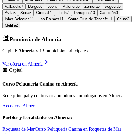
Toledo
10
Albacete
7
Cuenca
6
Guadalajara
7
Salamanca
7
Valladolid
7
Burgos
6
León
7
Palencia
6
Zamora
5
Segovia
5
Ávila
5
Soria
5
Girona
11
Lleida
7
Tarragona
10
Castellón
9
Islas Baleares
11
Las Palmas
11
Santa Cruz de Tenerife
11
Ceuta
2
Melilla
2
Provincia de
Almería
Capital:
Almería
y
13
municipios principales
Ver oferta en
Almería
🏛️ Capital
Curso Peluquería Canina en Almería
Sede principal y centros colaboradores homologados en
Almería
.
Acceder a
Almería
Pueblos y Localidades en
Almería
:
Roquetas de Mar
Curso Peluquería Canina en Roquetas de Mar