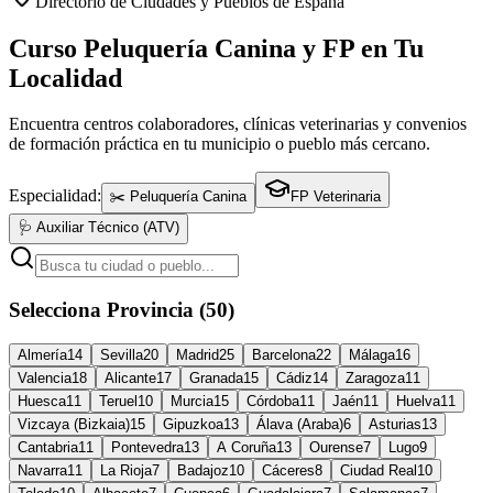
Directorio de Ciudades y Pueblos de España
Curso Peluquería Canina y FP en Tu
Localidad
Encuentra centros colaboradores, clínicas veterinarias y convenios
de formación práctica en tu municipio o pueblo más cercano.
Especialidad:
✂️ Peluquería Canina
FP Veterinaria
🩺 Auxiliar Técnico (ATV)
Selecciona Provincia (50)
Almería
14
Sevilla
20
Madrid
25
Barcelona
22
Málaga
16
Valencia
18
Alicante
17
Granada
15
Cádiz
14
Zaragoza
11
Huesca
11
Teruel
10
Murcia
15
Córdoba
11
Jaén
11
Huelva
11
Vizcaya (Bizkaia)
15
Gipuzkoa
13
Álava (Araba)
6
Asturias
13
Cantabria
11
Pontevedra
13
A Coruña
13
Ourense
7
Lugo
9
Navarra
11
La Rioja
7
Badajoz
10
Cáceres
8
Ciudad Real
10