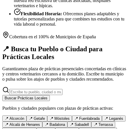
nuestra red exclusiva de clínicas asociadas, hospitales
veterinarios e hípicas.
Flexibilidad Horaria:
Ofrecemos planes adaptables y
tutorías personalizadas para que combines tus estudios con tu
vida laboral o personal.
Cobertura en el 100% de Municipios de España
📍 Busca tu Pueblo o Ciudad para
Prácticas Locales
Garantizamos plaza de prácticas presenciales concertadas en clínicas
y centros veterinarios cercanos a tu domicilio. Escribe tu municipio
o pulsa sobre los atajos de pueblos y ciudades recomendados.
Buscar Prácticas Locales
Pueblos y ciudades populares con plazas de prácticas activas:
📍
Alcorcón
📍
Getafe
📍
Móstoles
📍
Fuenlabrada
📍
Leganés
📍
Alcalá de Henares
📍
Badalona
📍
Sabadell
📍
Terrassa