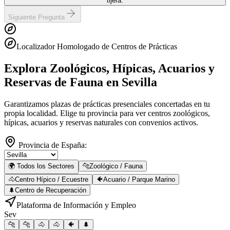
tijera.
Siguiente Pregunta
Localizador Homologado de Centros de Prácticas
Explora Zoológicos, Hípicas, Acuarios y
Reservas de Fauna
en Sevilla
Garantizamos plazas de prácticas presenciales concertadas en tu
propia localidad. Elige tu provincia para ver centros zoológicos,
hípicas, acuarios y reservas naturales con convenios activos.
Provincia de España:
🌍 Todos los Sectores
🐆
Zoológico / Fauna
🐴
Centro Hípico / Ecuestre
🐠
Acuario / Parque Marino
🌲
Centro de Recuperación
Plataforma de Información y Empleo
Sev
🐆
🐆
🐴
🐴
🐠
🌲