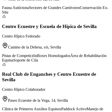
Fauna Autóctona
Sectores de Grandes Carnívoros
Conservación Ex-
Situ
🐴
Centro Ecuestre y Escuela de Hípica de Sevilla
Centro Hípico Federado
Camino de la Dehesa, s/n, Sevilla
Pistas de Competición
Boxes Homologados
Área de Rehabilitación
Equina
Soporte de Cría
🐴
Real Club de Enganches y Centro Ecuestre de
Sevilla
Centro Hípico Colaborador
Paseo Ecuestre de la Vega, 14, Sevilla
Clínica de Primeros Auxilios Equinos
Paddock Activo
Manejo de