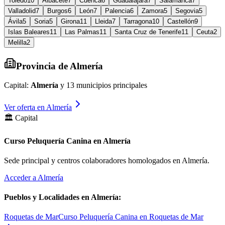
Toledo
10
Albacete
7
Cuenca
6
Guadalajara
7
Salamanca
7
Valladolid
7
Burgos
6
León
7
Palencia
6
Zamora
5
Segovia
5
Ávila
5
Soria
5
Girona
11
Lleida
7
Tarragona
10
Castellón
9
Islas Baleares
11
Las Palmas
11
Santa Cruz de Tenerife
11
Ceuta
2
Melilla
2
Provincia de
Almería
Capital:
Almería
y
13
municipios principales
Ver oferta en
Almería
🏛️ Capital
Curso Peluquería Canina en Almería
Sede principal y centros colaboradores homologados en
Almería
.
Acceder a
Almería
Pueblos y Localidades en
Almería
:
Roquetas de Mar
Curso Peluquería Canina en Roquetas de Mar