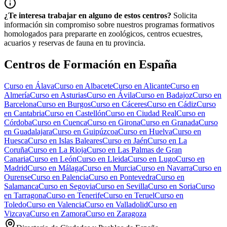
¿Te interesa trabajar en alguno de estos centros?
Solicita
información sin compromiso sobre nuestros programas formativos
homologados para prepararte en zoológicos, centros ecuestres,
acuarios y reservas de fauna en tu provincia.
Centros de Formación en España
Curso en
Álava
Curso en
Albacete
Curso en
Alicante
Curso en
Almería
Curso en
Asturias
Curso en
Ávila
Curso en
Badajoz
Curso en
Barcelona
Curso en
Burgos
Curso en
Cáceres
Curso en
Cádiz
Curso
en
Cantabria
Curso en
Castellón
Curso en
Ciudad Real
Curso en
Córdoba
Curso en
Cuenca
Curso en
Girona
Curso en
Granada
Curso
en
Guadalajara
Curso en
Guipúzcoa
Curso en
Huelva
Curso en
Huesca
Curso en
Islas Baleares
Curso en
Jaén
Curso en
La
Coruña
Curso en
La Rioja
Curso en
Las Palmas de Gran
Canaria
Curso en
León
Curso en
Lleida
Curso en
Lugo
Curso en
Madrid
Curso en
Málaga
Curso en
Murcia
Curso en
Navarra
Curso en
Ourense
Curso en
Palencia
Curso en
Pontevedra
Curso en
Salamanca
Curso en
Segovia
Curso en
Sevilla
Curso en
Soria
Curso
en
Tarragona
Curso en
Tenerife
Curso en
Teruel
Curso en
Toledo
Curso en
Valencia
Curso en
Valladolid
Curso en
Vizcaya
Curso en
Zamora
Curso en
Zaragoza