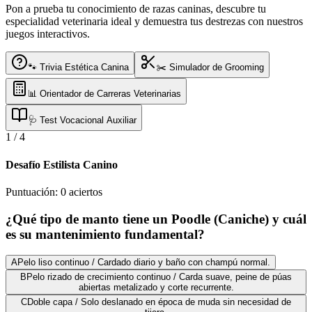
Pon a prueba tu conocimiento de razas caninas, descubre tu
especialidad veterinaria ideal y demuestra tus destrezas con nuestros
juegos interactivos.
🐾 Trivia Estética Canina
✂️ Simulador de Grooming
📊 Orientador de Carreras Veterinarias
🩺 Test Vocacional Auxiliar
1
/
4
Desafío Estilista Canino
Puntuación:
0
aciertos
¿Qué tipo de manto tiene un Poodle (Caniche) y cuál
es su mantenimiento fundamental?
A
Pelo liso continuo / Cardado diario y baño con champú normal.
B
Pelo rizado de crecimiento continuo / Carda suave, peine de púas
abiertas metalizado y corte recurrente.
C
Doble capa / Solo deslanado en época de muda sin necesidad de