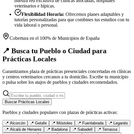
nuestra red exclusiva de clínicas asociadas, hospitales
veterinarios e hípicas.
Flexibilidad Horaria:
Ofrecemos planes adaptables y
tutorías personalizadas para que combines tus estudios con tu
vida laboral o personal.
Cobertura en el 100% de Municipios de España
📍 Busca tu Pueblo o Ciudad para
Prácticas Locales
Garantizamos plaza de prácticas presenciales concertadas en clínicas
y centros veterinarios cercanos a tu domicilio. Escribe tu municipio
o pulsa sobre los atajos de pueblos y ciudades recomendados.
Buscar Prácticas Locales
Pueblos y ciudades populares con plazas de prácticas activas:
📍
Alcorcón
📍
Getafe
📍
Móstoles
📍
Fuenlabrada
📍
Leganés
📍
Alcalá de Henares
📍
Badalona
📍
Sabadell
📍
Terrassa