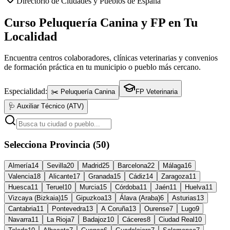
Directorio de Ciudades y Pueblos de España
Curso Peluquería Canina y FP en Tu
Localidad
Encuentra centros colaboradores, clínicas veterinarias y convenios
de formación práctica en tu municipio o pueblo más cercano.
Especialidad:
✂️ Peluquería Canina
FP Veterinaria
🩺 Auxiliar Técnico (ATV)
Selecciona Provincia (50)
Almería
14
Sevilla
20
Madrid
25
Barcelona
22
Málaga
16
Valencia
18
Alicante
17
Granada
15
Cádiz
14
Zaragoza
11
Huesca
11
Teruel
10
Murcia
15
Córdoba
11
Jaén
11
Huelva
11
Vizcaya (Bizkaia)
15
Gipuzkoa
13
Álava (Araba)
6
Asturias
13
Cantabria
11
Pontevedra
13
A Coruña
13
Ourense
7
Lugo
9
Navarra
11
La Rioja
7
Badajoz
10
Cáceres
8
Ciudad Real
10