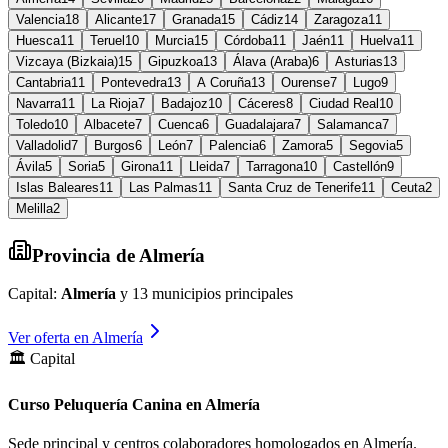
Valencia
18
Alicante
17
Granada
15
Cádiz
14
Zaragoza
11
Huesca
11
Teruel
10
Murcia
15
Córdoba
11
Jaén
11
Huelva
11
Vizcaya (Bizkaia)
15
Gipuzkoa
13
Álava (Araba)
6
Asturias
13
Cantabria
11
Pontevedra
13
A Coruña
13
Ourense
7
Lugo
9
Navarra
11
La Rioja
7
Badajoz
10
Cáceres
8
Ciudad Real
10
Toledo
10
Albacete
7
Cuenca
6
Guadalajara
7
Salamanca
7
Valladolid
7
Burgos
6
León
7
Palencia
6
Zamora
5
Segovia
5
Ávila
5
Soria
5
Girona
11
Lleida
7
Tarragona
10
Castellón
9
Islas Baleares
11
Las Palmas
11
Santa Cruz de Tenerife
11
Ceuta
2
Melilla
2
Provincia de
Almería
Capital:
Almería
y
13
municipios principales
Ver oferta en
Almería
🏛️ Capital
Curso Peluquería Canina en Almería
Sede principal y centros colaboradores homologados en
Almería
.