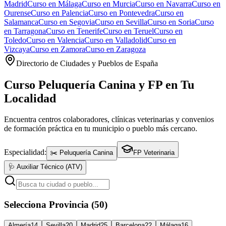
Madrid
Curso en
Málaga
Curso en
Murcia
Curso en
Navarra
Curso en
Ourense
Curso en
Palencia
Curso en
Pontevedra
Curso en
Salamanca
Curso en
Segovia
Curso en
Sevilla
Curso en
Soria
Curso
en
Tarragona
Curso en
Tenerife
Curso en
Teruel
Curso en
Toledo
Curso en
Valencia
Curso en
Valladolid
Curso en
Vizcaya
Curso en
Zamora
Curso en
Zaragoza
Directorio de Ciudades y Pueblos de España
Curso Peluquería Canina y FP en Tu
Localidad
Encuentra centros colaboradores, clínicas veterinarias y convenios
de formación práctica en tu municipio o pueblo más cercano.
Especialidad:
✂️ Peluquería Canina
FP Veterinaria
🩺 Auxiliar Técnico (ATV)
Selecciona Provincia (50)
Almería
14
Sevilla
20
Madrid
25
Barcelona
22
Málaga
16