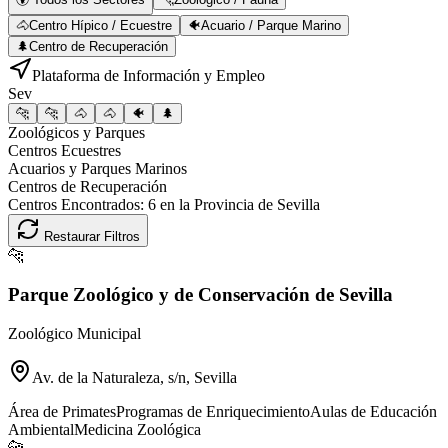
🐴
Centro Hípico / Ecuestre
🐠
Acuario / Parque Marino
🌲
Centro de Recuperación
Plataforma de Información y Empleo
Sev
🐆
🐆
🐴
🐴
🐠
🌲
Zoológicos y Parques
Centros Ecuestres
Acuarios y Parques Marinos
Centros de Recuperación
Centros Encontrados:
6
en la Provincia de
Sevilla
Restaurar Filtros
🐆
Parque Zoológico y de Conservación de Sevilla
Zoológico Municipal
Av. de la Naturaleza, s/n, Sevilla
Área de Primates
Programas de Enriquecimiento
Aulas de Educación
Ambiental
Medicina Zoológica
🐆