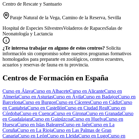
Centro de Rescate y Santuario
Paraje Natural de la Vega, Camino de la Reserva, Sevilla
Hospital de Especies Silvestres
Voladeros de Rapaces
Salas de
Neonatología y Lactancia
¿Te interesa trabajar en alguno de estos centros?
Solicita
información sin compromiso sobre nuestros programas formativos
homologados para prepararte en zoológicos, centros ecuestres,
acuarios y reservas de fauna en tu provincia.
Centros de Formación en España
Curso en
Álava
Curso en
Albacete
Curso en
Alicante
Curso en
Almería
Curso en
Asturias
Curso en
Ávila
Curso en
Badajoz
Curso en
Barcelona
Curso en
Burgos
Curso en
Cáceres
Curso en
Cádiz
Curso
en
Cantabria
Curso en
Castellón
Curso en
Ciudad Real
Curso en
Córdoba
Curso en
Cuenca
Curso en
Girona
Curso en
Granada
Curso
en
Guadalajara
Curso en
Guipúzcoa
Curso en
Huelva
Curso en
Huesca
Curso en
Islas Baleares
Curso en
Jaén
Curso en
La
Coruña
Curso en
La Rioja
Curso en
Las Palmas de Gran
Canaria
Curso en
León
Curso en
Lleida
Curso en
Lugo
Curso en