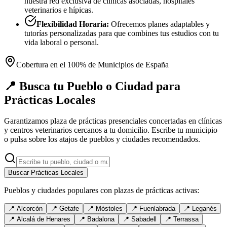
nuestra red exclusiva de clínicas asociadas, hospitales
veterinarios e hípicas.
Flexibilidad Horaria:
Ofrecemos planes adaptables y
tutorías personalizadas para que combines tus estudios con tu
vida laboral o personal.
Cobertura en el 100% de Municipios de España
📍 Busca tu Pueblo o Ciudad para
Prácticas Locales
Garantizamos plaza de prácticas presenciales concertadas en clínicas
y centros veterinarios cercanos a tu domicilio. Escribe tu municipio
o pulsa sobre los atajos de pueblos y ciudades recomendados.
Buscar Prácticas Locales
Pueblos y ciudades populares con plazas de prácticas activas:
📍
Alcorcón
📍
Getafe
📍
Móstoles
📍
Fuenlabrada
📍
Leganés
📍
Alcalá de Henares
📍
Badalona
📍
Sabadell
📍
Terrassa