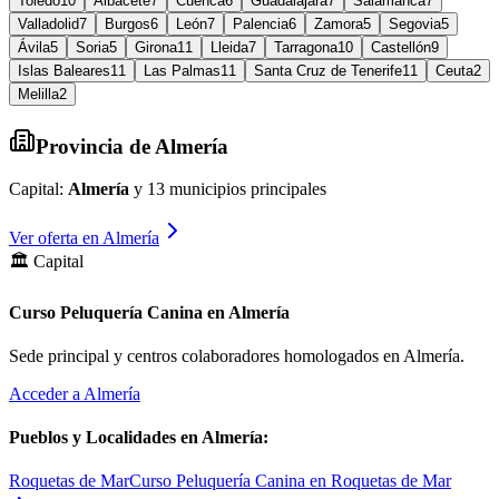
Toledo
10
Albacete
7
Cuenca
6
Guadalajara
7
Salamanca
7
Valladolid
7
Burgos
6
León
7
Palencia
6
Zamora
5
Segovia
5
Ávila
5
Soria
5
Girona
11
Lleida
7
Tarragona
10
Castellón
9
Islas Baleares
11
Las Palmas
11
Santa Cruz de Tenerife
11
Ceuta
2
Melilla
2
Provincia de
Almería
Capital:
Almería
y
13
municipios principales
Ver oferta en
Almería
🏛️ Capital
Curso Peluquería Canina en Almería
Sede principal y centros colaboradores homologados en
Almería
.
Acceder a
Almería
Pueblos y Localidades en
Almería
:
Roquetas de Mar
Curso Peluquería Canina en Roquetas de Mar