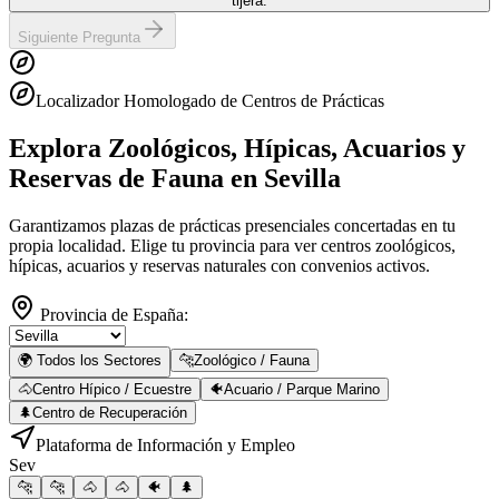
tijera.
Siguiente Pregunta
Localizador Homologado de Centros de Prácticas
Explora Zoológicos, Hípicas, Acuarios y
Reservas de Fauna
en Sevilla
Garantizamos plazas de prácticas presenciales concertadas en tu
propia localidad. Elige tu provincia para ver centros zoológicos,
hípicas, acuarios y reservas naturales con convenios activos.
Provincia de España:
🌍 Todos los Sectores
🐆
Zoológico / Fauna
🐴
Centro Hípico / Ecuestre
🐠
Acuario / Parque Marino
🌲
Centro de Recuperación
Plataforma de Información y Empleo
Sev
🐆
🐆
🐴
🐴
🐠
🌲