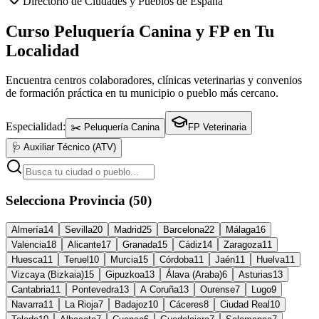
Directorio de Ciudades y Pueblos de España
Curso Peluquería Canina y FP en Tu
Localidad
Encuentra centros colaboradores, clínicas veterinarias y convenios
de formación práctica en tu municipio o pueblo más cercano.
Especialidad:
✂️ Peluquería Canina
FP Veterinaria
🩺 Auxiliar Técnico (ATV)
Selecciona Provincia (50)
Almería
14
Sevilla
20
Madrid
25
Barcelona
22
Málaga
16
Valencia
18
Alicante
17
Granada
15
Cádiz
14
Zaragoza
11
Huesca
11
Teruel
10
Murcia
15
Córdoba
11
Jaén
11
Huelva
11
Vizcaya (Bizkaia)
15
Gipuzkoa
13
Álava (Araba)
6
Asturias
13
Cantabria
11
Pontevedra
13
A Coruña
13
Ourense
7
Lugo
9
Navarra
11
La Rioja
7
Badajoz
10
Cáceres
8
Ciudad Real
10