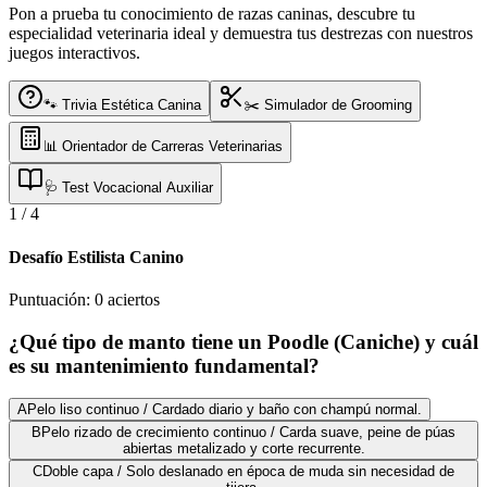
Pon a prueba tu conocimiento de razas caninas, descubre tu
especialidad veterinaria ideal y demuestra tus destrezas con nuestros
juegos interactivos.
🐾 Trivia Estética Canina
✂️ Simulador de Grooming
📊 Orientador de Carreras Veterinarias
🩺 Test Vocacional Auxiliar
1
/
4
Desafío Estilista Canino
Puntuación:
0
aciertos
¿Qué tipo de manto tiene un Poodle (Caniche) y cuál
es su mantenimiento fundamental?
A
Pelo liso continuo / Cardado diario y baño con champú normal.
B
Pelo rizado de crecimiento continuo / Carda suave, peine de púas
abiertas metalizado y corte recurrente.
C
Doble capa / Solo deslanado en época de muda sin necesidad de