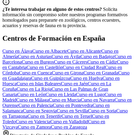
¿Te interesa trabajar en alguno de estos centros?
Solicita
información sin compromiso sobre nuestros programas formativos
homologados para prepararte en zoológicos, centros ecuestres,
acuarios y reservas de fauna en tu provincia.
Centros de Formación en España
Curso en
Álava
Curso en
Albacete
Curso en
Alicante
Curso en
Almería
Curso en
Asturias
Curso en
Ávila
Curso en
Badajoz
Curso en
Barcelona
Curso en
Burgos
Curso en
Cáceres
Curso en
Cádiz
Curso
en
Cantabria
Curso en
Castellón
Curso en
Ciudad Real
Curso en
Córdoba
Curso en
Cuenca
Curso en
Girona
Curso en
Granada
Curso
en
Guadalajara
Curso en
Guipúzcoa
Curso en
Huelva
Curso en
Huesca
Curso en
Islas Baleares
Curso en
Jaén
Curso en
La
Coruña
Curso en
La Rioja
Curso en
Las Palmas de Gran
Canaria
Curso en
León
Curso en
Lleida
Curso en
Lugo
Curso en
Madrid
Curso en
Málaga
Curso en
Murcia
Curso en
Navarra
Curso en
Ourense
Curso en
Palencia
Curso en
Pontevedra
Curso en
Salamanca
Curso en
Segovia
Curso en
Sevilla
Curso en
Soria
Curso
en
Tarragona
Curso en
Tenerife
Curso en
Teruel
Curso en
Toledo
Curso en
Valencia
Curso en
Valladolid
Curso en
Vizcaya
Curso en
Zamora
Curso en
Zaragoza