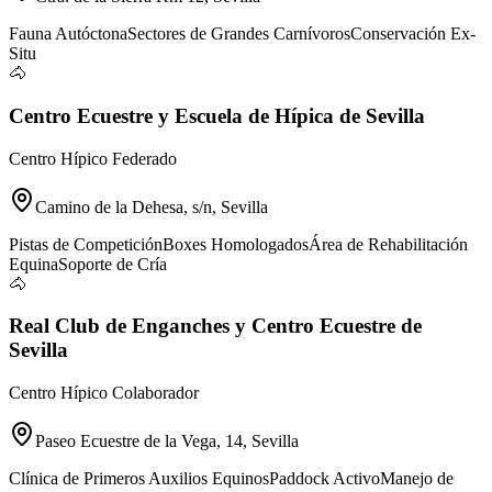
Fauna Autóctona
Sectores de Grandes Carnívoros
Conservación Ex-
Situ
🐴
Centro Ecuestre y Escuela de Hípica de Sevilla
Centro Hípico Federado
Camino de la Dehesa, s/n, Sevilla
Pistas de Competición
Boxes Homologados
Área de Rehabilitación
Equina
Soporte de Cría
🐴
Real Club de Enganches y Centro Ecuestre de
Sevilla
Centro Hípico Colaborador
Paseo Ecuestre de la Vega, 14, Sevilla
Clínica de Primeros Auxilios Equinos
Paddock Activo
Manejo de