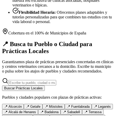
nuestra red exclusiva de clínicas asociadas, hospitales
veterinarios e hípicas.
Flexibilidad Horaria:
Ofrecemos planes adaptables y
tutorías personalizadas para que combines tus estudios con tu
vida laboral o personal.
Cobertura en el 100% de Municipios de España
📍 Busca tu Pueblo o Ciudad para
Prácticas Locales
Garantizamos plaza de prácticas presenciales concertadas en clínicas
y centros veterinarios cercanos a tu domicilio. Escribe tu municipio
o pulsa sobre los atajos de pueblos y ciudades recomendados.
Buscar Prácticas Locales
Pueblos y ciudades populares con plazas de prácticas activas:
📍
Alcorcón
📍
Getafe
📍
Móstoles
📍
Fuenlabrada
📍
Leganés
📍
Alcalá de Henares
📍
Badalona
📍
Sabadell
📍
Terrassa