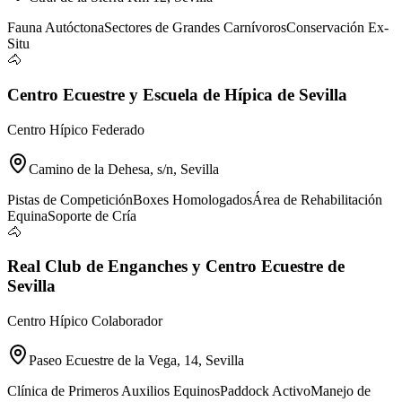
Fauna Autóctona
Sectores de Grandes Carnívoros
Conservación Ex-
Situ
🐴
Centro Ecuestre y Escuela de Hípica de Sevilla
Centro Hípico Federado
Camino de la Dehesa, s/n, Sevilla
Pistas de Competición
Boxes Homologados
Área de Rehabilitación
Equina
Soporte de Cría
🐴
Real Club de Enganches y Centro Ecuestre de
Sevilla
Centro Hípico Colaborador
Paseo Ecuestre de la Vega, 14, Sevilla
Clínica de Primeros Auxilios Equinos
Paddock Activo
Manejo de