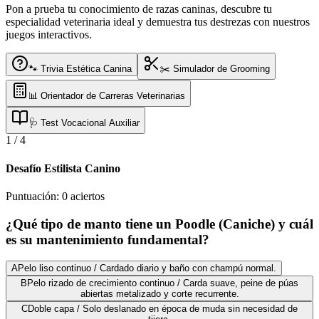
Pon a prueba tu conocimiento de razas caninas, descubre tu
especialidad veterinaria ideal y demuestra tus destrezas con nuestros
juegos interactivos.
🐾 Trivia Estética Canina
✂️ Simulador de Grooming
📊 Orientador de Carreras Veterinarias
🩺 Test Vocacional Auxiliar
1
/
4
Desafío Estilista Canino
Puntuación:
0
aciertos
¿Qué tipo de manto tiene un Poodle (Caniche) y cuál
es su mantenimiento fundamental?
A
Pelo liso continuo / Cardado diario y baño con champú normal.
B
Pelo rizado de crecimiento continuo / Carda suave, peine de púas
abiertas metalizado y corte recurrente.
C
Doble capa / Solo deslanado en época de muda sin necesidad de