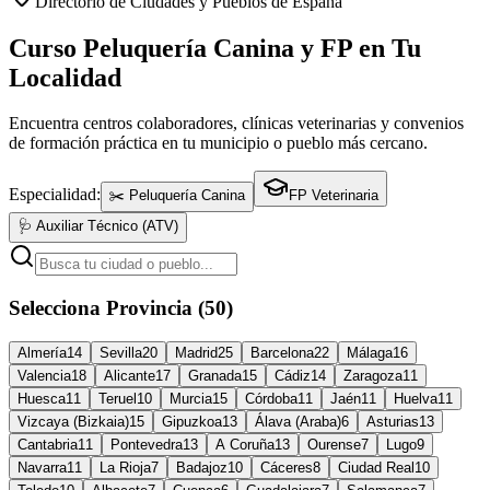
Directorio de Ciudades y Pueblos de España
Curso Peluquería Canina y FP en Tu
Localidad
Encuentra centros colaboradores, clínicas veterinarias y convenios
de formación práctica en tu municipio o pueblo más cercano.
Especialidad:
✂️ Peluquería Canina
FP Veterinaria
🩺 Auxiliar Técnico (ATV)
Selecciona Provincia (50)
Almería
14
Sevilla
20
Madrid
25
Barcelona
22
Málaga
16
Valencia
18
Alicante
17
Granada
15
Cádiz
14
Zaragoza
11
Huesca
11
Teruel
10
Murcia
15
Córdoba
11
Jaén
11
Huelva
11
Vizcaya (Bizkaia)
15
Gipuzkoa
13
Álava (Araba)
6
Asturias
13
Cantabria
11
Pontevedra
13
A Coruña
13
Ourense
7
Lugo
9
Navarra
11
La Rioja
7
Badajoz
10
Cáceres
8
Ciudad Real
10