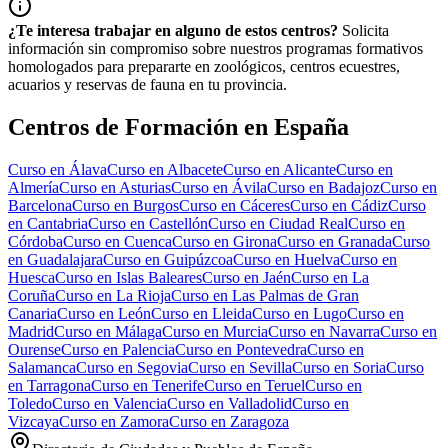
¿Te interesa trabajar en alguno de estos centros?
Solicita
información sin compromiso sobre nuestros programas formativos
homologados para prepararte en zoológicos, centros ecuestres,
acuarios y reservas de fauna en tu provincia.
Centros de Formación en España
Curso en
Álava
Curso en
Albacete
Curso en
Alicante
Curso en
Almería
Curso en
Asturias
Curso en
Ávila
Curso en
Badajoz
Curso en
Barcelona
Curso en
Burgos
Curso en
Cáceres
Curso en
Cádiz
Curso
en
Cantabria
Curso en
Castellón
Curso en
Ciudad Real
Curso en
Córdoba
Curso en
Cuenca
Curso en
Girona
Curso en
Granada
Curso
en
Guadalajara
Curso en
Guipúzcoa
Curso en
Huelva
Curso en
Huesca
Curso en
Islas Baleares
Curso en
Jaén
Curso en
La
Coruña
Curso en
La Rioja
Curso en
Las Palmas de Gran
Canaria
Curso en
León
Curso en
Lleida
Curso en
Lugo
Curso en
Madrid
Curso en
Málaga
Curso en
Murcia
Curso en
Navarra
Curso en
Ourense
Curso en
Palencia
Curso en
Pontevedra
Curso en
Salamanca
Curso en
Segovia
Curso en
Sevilla
Curso en
Soria
Curso
en
Tarragona
Curso en
Tenerife
Curso en
Teruel
Curso en
Toledo
Curso en
Valencia
Curso en
Valladolid
Curso en
Vizcaya
Curso en
Zamora
Curso en
Zaragoza