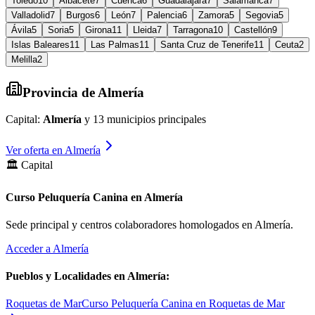
Toledo
10
Albacete
7
Cuenca
6
Guadalajara
7
Salamanca
7
Valladolid
7
Burgos
6
León
7
Palencia
6
Zamora
5
Segovia
5
Ávila
5
Soria
5
Girona
11
Lleida
7
Tarragona
10
Castellón
9
Islas Baleares
11
Las Palmas
11
Santa Cruz de Tenerife
11
Ceuta
2
Melilla
2
Provincia de
Almería
Capital:
Almería
y
13
municipios principales
Ver oferta en
Almería
🏛️ Capital
Curso Peluquería Canina en Almería
Sede principal y centros colaboradores homologados en
Almería
.
Acceder a
Almería
Pueblos y Localidades en
Almería
:
Roquetas de Mar
Curso Peluquería Canina en Roquetas de Mar