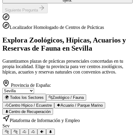
tijera.
Siguiente Pregunta
Localizador Homologado de Centros de Prácticas
Explora Zoológicos, Hípicas, Acuarios y
Reservas de Fauna
en Sevilla
Garantizamos plazas de prácticas presenciales concertadas en tu
propia localidad. Elige tu provincia para ver centros zoológicos,
hípicas, acuarios y reservas naturales con convenios activos.
Provincia de España:
🌍 Todos los Sectores
🐆
Zoológico / Fauna
🐴
Centro Hípico / Ecuestre
🐠
Acuario / Parque Marino
🌲
Centro de Recuperación
Plataforma de Información y Empleo
Sev
🐆
🐆
🐴
🐴
🐠
🌲