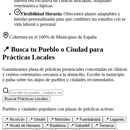
nuestra red exclusiva de clínicas asociadas, hospitales
veterinarios e hípicas.
Flexibilidad Horaria:
Ofrecemos planes adaptables y
tutorías personalizadas para que combines tus estudios con tu
vida laboral o personal.
Cobertura en el 100% de Municipios de España
📍 Busca tu Pueblo o Ciudad para
Prácticas Locales
Garantizamos plaza de prácticas presenciales concertadas en clínicas
y centros veterinarios cercanos a tu domicilio. Escribe tu municipio
o pulsa sobre los atajos de pueblos y ciudades recomendados.
Buscar Prácticas Locales
Pueblos y ciudades populares con plazas de prácticas activas:
📍
Alcorcón
📍
Getafe
📍
Móstoles
📍
Fuenlabrada
📍
Leganés
📍
Alcalá de Henares
📍
Badalona
📍
Sabadell
📍
Terrassa