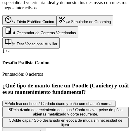
especialidad veterinaria ideal y demuestra tus destrezas con nuestros
juegos interactivos.
🐾 Trivia Estética Canina
✂️ Simulador de Grooming
📊 Orientador de Carreras Veterinarias
🩺 Test Vocacional Auxiliar
1
/
4
Desafío Estilista Canino
Puntuación:
0
aciertos
¿Qué tipo de manto tiene un Poodle (Caniche) y cuál
es su mantenimiento fundamental?
A
Pelo liso continuo / Cardado diario y baño con champú normal.
B
Pelo rizado de crecimiento continuo / Carda suave, peine de púas
abiertas metalizado y corte recurrente.
C
Doble capa / Solo deslanado en época de muda sin necesidad de
tijera.