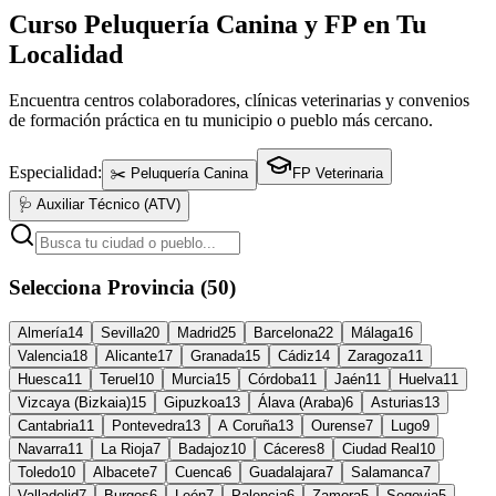
Curso Peluquería Canina y FP en Tu
Localidad
Encuentra centros colaboradores, clínicas veterinarias y convenios
de formación práctica en tu municipio o pueblo más cercano.
Especialidad:
✂️ Peluquería Canina
FP Veterinaria
🩺 Auxiliar Técnico (ATV)
Selecciona Provincia (50)
Almería
14
Sevilla
20
Madrid
25
Barcelona
22
Málaga
16
Valencia
18
Alicante
17
Granada
15
Cádiz
14
Zaragoza
11
Huesca
11
Teruel
10
Murcia
15
Córdoba
11
Jaén
11
Huelva
11
Vizcaya (Bizkaia)
15
Gipuzkoa
13
Álava (Araba)
6
Asturias
13
Cantabria
11
Pontevedra
13
A Coruña
13
Ourense
7
Lugo
9
Navarra
11
La Rioja
7
Badajoz
10
Cáceres
8
Ciudad Real
10
Toledo
10
Albacete
7
Cuenca
6
Guadalajara
7
Salamanca
7
Valladolid
7
Burgos
6
León
7
Palencia
6
Zamora
5
Segovia
5