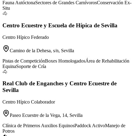
Fauna Autóctona
Sectores de Grandes Carnívoros
Conservación Ex-
Situ
🐴
Centro Ecuestre y Escuela de Hípica de Sevilla
Centro Hípico Federado
Camino de la Dehesa, s/n, Sevilla
Pistas de Competición
Boxes Homologados
Área de Rehabilitación
Equina
Soporte de Cría
🐴
Real Club de Enganches y Centro Ecuestre de
Sevilla
Centro Hípico Colaborador
Paseo Ecuestre de la Vega, 14, Sevilla
Clínica de Primeros Auxilios Equinos
Paddock Activo
Manejo de
Potros