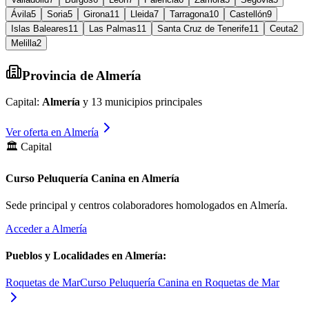
Ávila
5
Soria
5
Girona
11
Lleida
7
Tarragona
10
Castellón
9
Islas Baleares
11
Las Palmas
11
Santa Cruz de Tenerife
11
Ceuta
2
Melilla
2
Provincia de
Almería
Capital:
Almería
y
13
municipios principales
Ver oferta en
Almería
🏛️ Capital
Curso Peluquería Canina en Almería
Sede principal y centros colaboradores homologados en
Almería
.
Acceder a
Almería
Pueblos y Localidades en
Almería
:
Roquetas de Mar
Curso Peluquería Canina en Roquetas de Mar