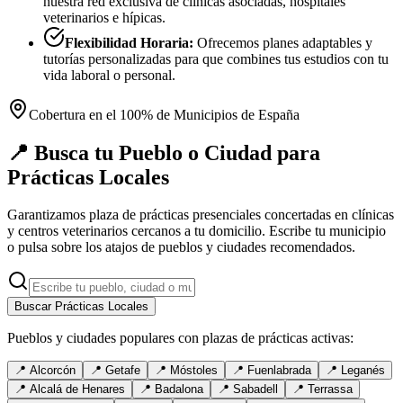
nuestra red exclusiva de clínicas asociadas, hospitales
veterinarios e hípicas.
Flexibilidad Horaria:
Ofrecemos planes adaptables y
tutorías personalizadas para que combines tus estudios con tu
vida laboral o personal.
Cobertura en el 100% de Municipios de España
📍 Busca tu Pueblo o Ciudad para
Prácticas Locales
Garantizamos plaza de prácticas presenciales concertadas en clínicas
y centros veterinarios cercanos a tu domicilio. Escribe tu municipio
o pulsa sobre los atajos de pueblos y ciudades recomendados.
Buscar Prácticas Locales
Pueblos y ciudades populares con plazas de prácticas activas:
📍
Alcorcón
📍
Getafe
📍
Móstoles
📍
Fuenlabrada
📍
Leganés
📍
Alcalá de Henares
📍
Badalona
📍
Sabadell
📍
Terrassa