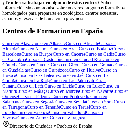
¿Te interesa trabajar en alguno de estos centros?
Solicita
información sin compromiso sobre nuestros programas formativos
homologados para prepararte en zoológicos, centros ecuestres,
acuarios y reservas de fauna en tu provincia.
Centros de Formación en España
Curso en
Álava
Curso en
Albacete
Curso en
Alicante
Curso en
Almería
Curso en
Asturias
Curso en
Ávila
Curso en
Badajoz
Curso en
Barcelona
Curso en
Burgos
Curso en
Cáceres
Curso en
Cádiz
Curso
en
Cantabria
Curso en
Castellón
Curso en
Ciudad Real
Curso en
Córdoba
Curso en
Cuenca
Curso en
Girona
Curso en
Granada
Curso
en
Guadalajara
Curso en
Guipúzcoa
Curso en
Huelva
Curso en
Huesca
Curso en
Islas Baleares
Curso en
Jaén
Curso en
La
Coruña
Curso en
La Rioja
Curso en
Las Palmas de Gran
Canaria
Curso en
León
Curso en
Lleida
Curso en
Lugo
Curso en
Madrid
Curso en
Málaga
Curso en
Murcia
Curso en
Navarra
Curso en
Ourense
Curso en
Palencia
Curso en
Pontevedra
Curso en
Salamanca
Curso en
Segovia
Curso en
Sevilla
Curso en
Soria
Curso
en
Tarragona
Curso en
Tenerife
Curso en
Teruel
Curso en
Toledo
Curso en
Valencia
Curso en
Valladolid
Curso en
Vizcaya
Curso en
Zamora
Curso en
Zaragoza
Directorio de Ciudades y Pueblos de España