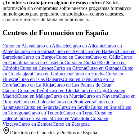
¿Te interesa trabajar en alguno de estos centros?
Solicita
información sin compromiso sobre nuestros programas formativos
homologados para prepararte en zoológicos, centros ecuestres,
acuarios y reservas de fauna en tu provincia.
Centros de Formación en España
Curso en
Álava
Curso en
Albacete
Curso en
Alicante
Curso en
Almería
Curso en
Asturias
Curso en
Ávila
Curso en
Badajoz
Curso en
Barcelona
Curso en
Burgos
Curso en
Cáceres
Curso en
Cádiz
Curso
en
Cantabria
Curso en
Castellón
Curso en
Ciudad Real
Curso en
Córdoba
Curso en
Cuenca
Curso en
Girona
Curso en
Granada
Curso
en
Guadalajara
Curso en
Guipúzcoa
Curso en
Huelva
Curso en
Huesca
Curso en
Islas Baleares
Curso en
Jaén
Curso en
La
Coruña
Curso en
La Rioja
Curso en
Las Palmas de Gran
Canaria
Curso en
León
Curso en
Lleida
Curso en
Lugo
Curso en
Madrid
Curso en
Málaga
Curso en
Murcia
Curso en
Navarra
Curso en
Ourense
Curso en
Palencia
Curso en
Pontevedra
Curso en
Salamanca
Curso en
Segovia
Curso en
Sevilla
Curso en
Soria
Curso
en
Tarragona
Curso en
Tenerife
Curso en
Teruel
Curso en
Toledo
Curso en
Valencia
Curso en
Valladolid
Curso en
Vizcaya
Curso en
Zamora
Curso en
Zaragoza
Directorio de Ciudades y Pueblos de España