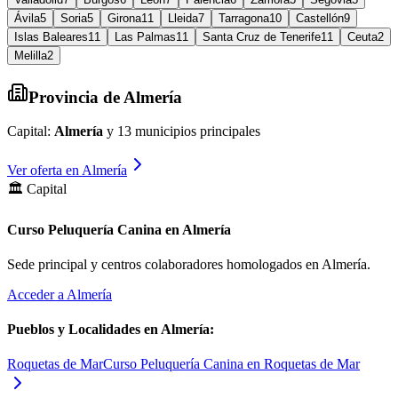
Ávila
5
Soria
5
Girona
11
Lleida
7
Tarragona
10
Castellón
9
Islas Baleares
11
Las Palmas
11
Santa Cruz de Tenerife
11
Ceuta
2
Melilla
2
Provincia de
Almería
Capital:
Almería
y
13
municipios principales
Ver oferta en
Almería
🏛️ Capital
Curso Peluquería Canina en Almería
Sede principal y centros colaboradores homologados en
Almería
.
Acceder a
Almería
Pueblos y Localidades en
Almería
:
Roquetas de Mar
Curso Peluquería Canina en Roquetas de Mar