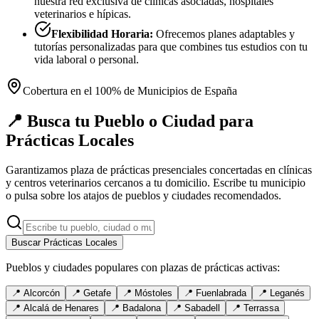
nuestra red exclusiva de clínicas asociadas, hospitales
veterinarios e hípicas.
Flexibilidad Horaria:
Ofrecemos planes adaptables y
tutorías personalizadas para que combines tus estudios con tu
vida laboral o personal.
Cobertura en el 100% de Municipios de España
📍 Busca tu Pueblo o Ciudad para
Prácticas Locales
Garantizamos plaza de prácticas presenciales concertadas en clínicas
y centros veterinarios cercanos a tu domicilio. Escribe tu municipio
o pulsa sobre los atajos de pueblos y ciudades recomendados.
Buscar Prácticas Locales
Pueblos y ciudades populares con plazas de prácticas activas:
📍
Alcorcón
📍
Getafe
📍
Móstoles
📍
Fuenlabrada
📍
Leganés
📍
Alcalá de Henares
📍
Badalona
📍
Sabadell
📍
Terrassa