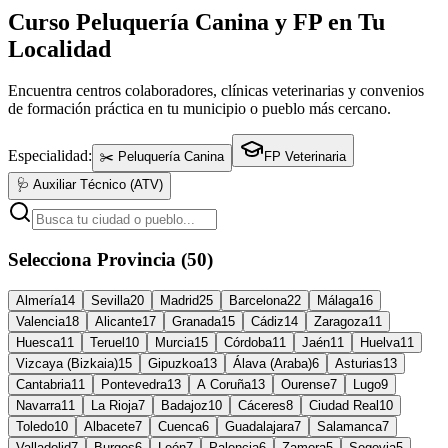
Curso Peluquería Canina y FP en Tu
Localidad
Encuentra centros colaboradores, clínicas veterinarias y convenios
de formación práctica en tu municipio o pueblo más cercano.
Especialidad:
✂️ Peluquería Canina
FP Veterinaria
🩺 Auxiliar Técnico (ATV)
Selecciona Provincia (50)
Almería
14
Sevilla
20
Madrid
25
Barcelona
22
Málaga
16
Valencia
18
Alicante
17
Granada
15
Cádiz
14
Zaragoza
11
Huesca
11
Teruel
10
Murcia
15
Córdoba
11
Jaén
11
Huelva
11
Vizcaya (Bizkaia)
15
Gipuzkoa
13
Álava (Araba)
6
Asturias
13
Cantabria
11
Pontevedra
13
A Coruña
13
Ourense
7
Lugo
9
Navarra
11
La Rioja
7
Badajoz
10
Cáceres
8
Ciudad Real
10
Toledo
10
Albacete
7
Cuenca
6
Guadalajara
7
Salamanca
7
Valladolid
7
Burgos
6
León
7
Palencia
6
Zamora
5
Segovia
5