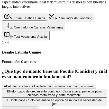
especialidad veterinaria ideal y demuestra tus destrezas con nuestros
juegos interactivos.
🐾 Trivia Estética Canina
✂️ Simulador de Grooming
📊 Orientador de Carreras Veterinarias
🩺 Test Vocacional Auxiliar
1
/
4
Desafío Estilista Canino
Puntuación:
0
aciertos
¿Qué tipo de manto tiene un Poodle (Caniche) y cuál
es su mantenimiento fundamental?
A
Pelo liso continuo / Cardado diario y baño con champú normal.
B
Pelo rizado de crecimiento continuo / Carda suave, peine de púas
abiertas metalizado y corte recurrente.
C
Doble capa / Solo deslanado en época de muda sin necesidad de
tijera.