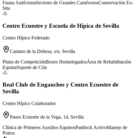
Fauna Autóctona
Sectores de Grandes Carnívoros
Conservación Ex-
Situ
🐴
Centro Ecuestre y Escuela de Hípica de Sevilla
Centro Hípico Federado
Camino de la Dehesa, s/n, Sevilla
Pistas de Competición
Boxes Homologados
Área de Rehabilitación
Equina
Soporte de Cría
🐴
Real Club de Enganches y Centro Ecuestre de
Sevilla
Centro Hípico Colaborador
Paseo Ecuestre de la Vega, 14, Sevilla
Clínica de Primeros Auxilios Equinos
Paddock Activo
Manejo de
Potros