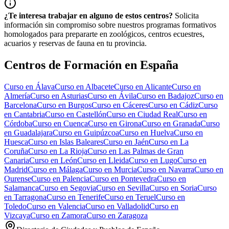
¿Te interesa trabajar en alguno de estos centros?
Solicita
información sin compromiso sobre nuestros programas formativos
homologados para prepararte en zoológicos, centros ecuestres,
acuarios y reservas de fauna en tu provincia.
Centros de Formación en España
Curso en
Álava
Curso en
Albacete
Curso en
Alicante
Curso en
Almería
Curso en
Asturias
Curso en
Ávila
Curso en
Badajoz
Curso en
Barcelona
Curso en
Burgos
Curso en
Cáceres
Curso en
Cádiz
Curso
en
Cantabria
Curso en
Castellón
Curso en
Ciudad Real
Curso en
Córdoba
Curso en
Cuenca
Curso en
Girona
Curso en
Granada
Curso
en
Guadalajara
Curso en
Guipúzcoa
Curso en
Huelva
Curso en
Huesca
Curso en
Islas Baleares
Curso en
Jaén
Curso en
La
Coruña
Curso en
La Rioja
Curso en
Las Palmas de Gran
Canaria
Curso en
León
Curso en
Lleida
Curso en
Lugo
Curso en
Madrid
Curso en
Málaga
Curso en
Murcia
Curso en
Navarra
Curso en
Ourense
Curso en
Palencia
Curso en
Pontevedra
Curso en
Salamanca
Curso en
Segovia
Curso en
Sevilla
Curso en
Soria
Curso
en
Tarragona
Curso en
Tenerife
Curso en
Teruel
Curso en
Toledo
Curso en
Valencia
Curso en
Valladolid
Curso en
Vizcaya
Curso en
Zamora
Curso en
Zaragoza