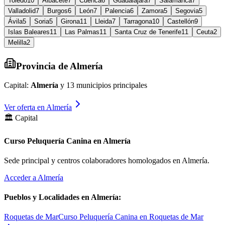
Toledo
10
Albacete
7
Cuenca
6
Guadalajara
7
Salamanca
7
Valladolid
7
Burgos
6
León
7
Palencia
6
Zamora
5
Segovia
5
Ávila
5
Soria
5
Girona
11
Lleida
7
Tarragona
10
Castellón
9
Islas Baleares
11
Las Palmas
11
Santa Cruz de Tenerife
11
Ceuta
2
Melilla
2
Provincia de
Almería
Capital:
Almería
y
13
municipios principales
Ver oferta en
Almería
🏛️ Capital
Curso Peluquería Canina en Almería
Sede principal y centros colaboradores homologados en
Almería
.
Acceder a
Almería
Pueblos y Localidades en
Almería
:
Roquetas de Mar
Curso Peluquería Canina en Roquetas de Mar