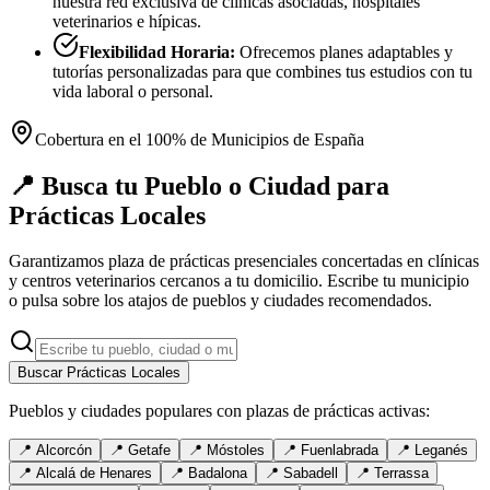
nuestra red exclusiva de clínicas asociadas, hospitales
veterinarios e hípicas.
Flexibilidad Horaria:
Ofrecemos planes adaptables y
tutorías personalizadas para que combines tus estudios con tu
vida laboral o personal.
Cobertura en el 100% de Municipios de España
📍 Busca tu Pueblo o Ciudad para
Prácticas Locales
Garantizamos plaza de prácticas presenciales concertadas en clínicas
y centros veterinarios cercanos a tu domicilio. Escribe tu municipio
o pulsa sobre los atajos de pueblos y ciudades recomendados.
Buscar Prácticas Locales
Pueblos y ciudades populares con plazas de prácticas activas:
📍
Alcorcón
📍
Getafe
📍
Móstoles
📍
Fuenlabrada
📍
Leganés
📍
Alcalá de Henares
📍
Badalona
📍
Sabadell
📍
Terrassa