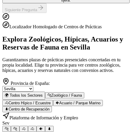
tijera.
Siguiente Pregunta
Localizador Homologado de Centros de Prácticas
Explora Zoológicos, Hípicas, Acuarios y
Reservas de Fauna
en Sevilla
Garantizamos plazas de prácticas presenciales concertadas en tu
propia localidad. Elige tu provincia para ver centros zoológicos,
hípicas, acuarios y reservas naturales con convenios activos.
Provincia de España:
🌍 Todos los Sectores
🐆
Zoológico / Fauna
🐴
Centro Hípico / Ecuestre
🐠
Acuario / Parque Marino
🌲
Centro de Recuperación
Plataforma de Información y Empleo
Sev
🐆
🐆
🐴
🐴
🐠
🌲