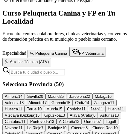
Directorio de Ciudades y Pueblos de España
Curso Peluquería Canina y FP en Tu
Localidad
Encuentra centros colaboradores, clínicas veterinarias y convenios
de formación práctica en tu municipio o pueblo más cercano.
Especialidad:
✂️ Peluquería Canina
FP Veterinaria
🩺 Auxiliar Técnico (ATV)
Selecciona Provincia (50)
Almería
14
Sevilla
20
Madrid
25
Barcelona
22
Málaga
16
Valencia
18
Alicante
17
Granada
15
Cádiz
14
Zaragoza
11
Huesca
11
Teruel
10
Murcia
15
Córdoba
11
Jaén
11
Huelva
11
Vizcaya (Bizkaia)
15
Gipuzkoa
13
Álava (Araba)
6
Asturias
13
Cantabria
11
Pontevedra
13
A Coruña
13
Ourense
7
Lugo
9
Navarra
11
La Rioja
7
Badajoz
10
Cáceres
8
Ciudad Real
10