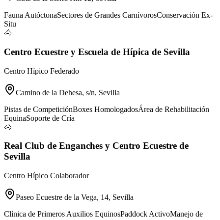
Fauna Autóctona
Sectores de Grandes Carnívoros
Conservación Ex-
Situ
🐴
Centro Ecuestre y Escuela de Hípica de Sevilla
Centro Hípico Federado
Camino de la Dehesa, s/n, Sevilla
Pistas de Competición
Boxes Homologados
Área de Rehabilitación
Equina
Soporte de Cría
🐴
Real Club de Enganches y Centro Ecuestre de
Sevilla
Centro Hípico Colaborador
Paseo Ecuestre de la Vega, 14, Sevilla
Clínica de Primeros Auxilios Equinos
Paddock Activo
Manejo de