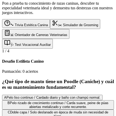
Pon a prueba tu conocimiento de razas caninas, descubre tu
especialidad veterinaria ideal y demuestra tus destrezas con nuestros
juegos interactivos.
🐾 Trivia Estética Canina
✂️ Simulador de Grooming
📊 Orientador de Carreras Veterinarias
🩺 Test Vocacional Auxiliar
1
/
4
Desafío Estilista Canino
Puntuación:
0
aciertos
¿Qué tipo de manto tiene un Poodle (Caniche) y cuál
es su mantenimiento fundamental?
A
Pelo liso continuo / Cardado diario y baño con champú normal.
B
Pelo rizado de crecimiento continuo / Carda suave, peine de púas
abiertas metalizado y corte recurrente.
C
Doble capa / Solo deslanado en época de muda sin necesidad de