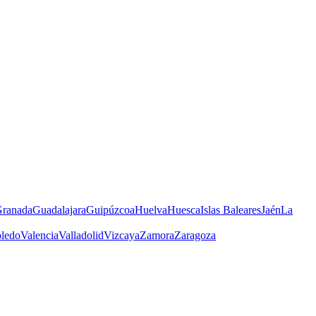
ranada
Guadalajara
Guipúzcoa
Huelva
Huesca
Islas Baleares
Jaén
La
ledo
Valencia
Valladolid
Vizcaya
Zamora
Zaragoza