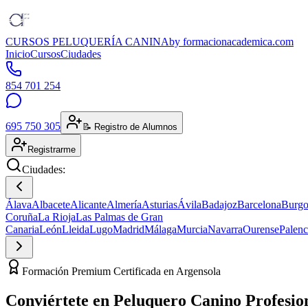
CURSOS PELUQUERÍA CANINA
by formacionacademica.com
Inicio
Cursos
Ciudades
854 701 254
695 750 305
📝 Registro de Alumnos
Registrarme
Ciudades:
Álava
Albacete
Alicante
Almería
Asturias
Ávila
Badajoz
Barcelona
Burgo
Coruña
La Rioja
Las Palmas de Gran
Canaria
León
Lleida
Lugo
Madrid
Málaga
Murcia
Navarra
Ourense
Palenc
Formación Premium Certificada en Argensola
Conviértete en
Peluquero Canino
Profesio