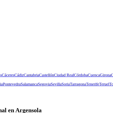
s
Cáceres
Cádiz
Cantabria
Castellón
Ciudad Real
Córdoba
Cuenca
Girona
G
ia
Pontevedra
Salamanca
Segovia
Sevilla
Soria
Tarragona
Tenerife
Teruel
To
nal
en Argensola