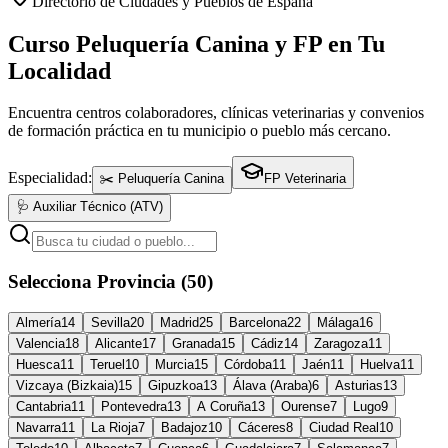
Directorio de Ciudades y Pueblos de España
Curso Peluquería Canina y FP en Tu
Localidad
Encuentra centros colaboradores, clínicas veterinarias y convenios
de formación práctica en tu municipio o pueblo más cercano.
Especialidad:
✂️ Peluquería Canina
FP Veterinaria
🩺 Auxiliar Técnico (ATV)
Selecciona Provincia (50)
Almería
14
Sevilla
20
Madrid
25
Barcelona
22
Málaga
16
Valencia
18
Alicante
17
Granada
15
Cádiz
14
Zaragoza
11
Huesca
11
Teruel
10
Murcia
15
Córdoba
11
Jaén
11
Huelva
11
Vizcaya (Bizkaia)
15
Gipuzkoa
13
Álava (Araba)
6
Asturias
13
Cantabria
11
Pontevedra
13
A Coruña
13
Ourense
7
Lugo
9
Navarra
11
La Rioja
7
Badajoz
10
Cáceres
8
Ciudad Real
10