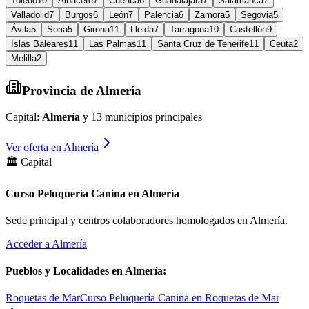
Toledo
10
Albacete
7
Cuenca
6
Guadalajara
7
Salamanca
7
Valladolid
7
Burgos
6
León
7
Palencia
6
Zamora
5
Segovia
5
Ávila
5
Soria
5
Girona
11
Lleida
7
Tarragona
10
Castellón
9
Islas Baleares
11
Las Palmas
11
Santa Cruz de Tenerife
11
Ceuta
2
Melilla
2
Provincia de
Almería
Capital:
Almería
y
13
municipios principales
Ver oferta en
Almería
🏛️ Capital
Curso Peluquería Canina en Almería
Sede principal y centros colaboradores homologados en
Almería
.
Acceder a
Almería
Pueblos y Localidades en
Almería
:
Roquetas de Mar
Curso Peluquería Canina en Roquetas de Mar