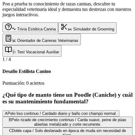
Pon a prueba tu conocimiento de razas caninas, descubre tu
especialidad veterinaria ideal y demuestra tus destrezas con nuestros
juegos interactivos.
🐾 Trivia Estética Canina
✂️ Simulador de Grooming
📊 Orientador de Carreras Veterinarias
🩺 Test Vocacional Auxiliar
1
/
4
Desafío Estilista Canino
Puntuación:
0
aciertos
¿Qué tipo de manto tiene un Poodle (Caniche) y cuál
es su mantenimiento fundamental?
A
Pelo liso continuo / Cardado diario y baño con champú normal.
B
Pelo rizado de crecimiento continuo / Carda suave, peine de púas
abiertas metalizado y corte recurrente.
C
Doble capa / Solo deslanado en época de muda sin necesidad de