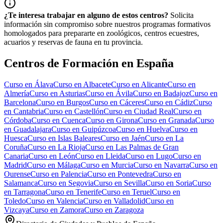
¿Te interesa trabajar en alguno de estos centros?
Solicita
información sin compromiso sobre nuestros programas formativos
homologados para prepararte en zoológicos, centros ecuestres,
acuarios y reservas de fauna en tu provincia.
Centros de Formación en España
Curso en
Álava
Curso en
Albacete
Curso en
Alicante
Curso en
Almería
Curso en
Asturias
Curso en
Ávila
Curso en
Badajoz
Curso en
Barcelona
Curso en
Burgos
Curso en
Cáceres
Curso en
Cádiz
Curso
en
Cantabria
Curso en
Castellón
Curso en
Ciudad Real
Curso en
Córdoba
Curso en
Cuenca
Curso en
Girona
Curso en
Granada
Curso
en
Guadalajara
Curso en
Guipúzcoa
Curso en
Huelva
Curso en
Huesca
Curso en
Islas Baleares
Curso en
Jaén
Curso en
La
Coruña
Curso en
La Rioja
Curso en
Las Palmas de Gran
Canaria
Curso en
León
Curso en
Lleida
Curso en
Lugo
Curso en
Madrid
Curso en
Málaga
Curso en
Murcia
Curso en
Navarra
Curso en
Ourense
Curso en
Palencia
Curso en
Pontevedra
Curso en
Salamanca
Curso en
Segovia
Curso en
Sevilla
Curso en
Soria
Curso
en
Tarragona
Curso en
Tenerife
Curso en
Teruel
Curso en
Toledo
Curso en
Valencia
Curso en
Valladolid
Curso en
Vizcaya
Curso en
Zamora
Curso en
Zaragoza