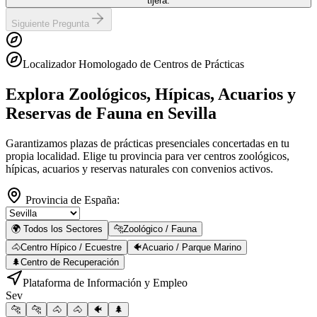
tijera.
Siguiente Pregunta
Localizador Homologado de Centros de Prácticas
Explora Zoológicos, Hípicas, Acuarios y
Reservas de Fauna
en Sevilla
Garantizamos plazas de prácticas presenciales concertadas en tu
propia localidad. Elige tu provincia para ver centros zoológicos,
hípicas, acuarios y reservas naturales con convenios activos.
Provincia de España:
🌍 Todos los Sectores
🐆
Zoológico / Fauna
🐴
Centro Hípico / Ecuestre
🐠
Acuario / Parque Marino
🌲
Centro de Recuperación
Plataforma de Información y Empleo
Sev
🐆
🐆
🐴
🐴
🐠
🌲