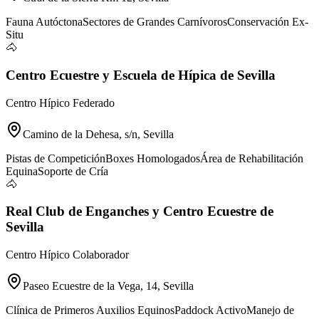
Fauna Autóctona
Sectores de Grandes Carnívoros
Conservación Ex-
Situ
🐴
Centro Ecuestre y Escuela de Hípica de Sevilla
Centro Hípico Federado
Camino de la Dehesa, s/n, Sevilla
Pistas de Competición
Boxes Homologados
Área de Rehabilitación
Equina
Soporte de Cría
🐴
Real Club de Enganches y Centro Ecuestre de
Sevilla
Centro Hípico Colaborador
Paseo Ecuestre de la Vega, 14, Sevilla
Clínica de Primeros Auxilios Equinos
Paddock Activo
Manejo de