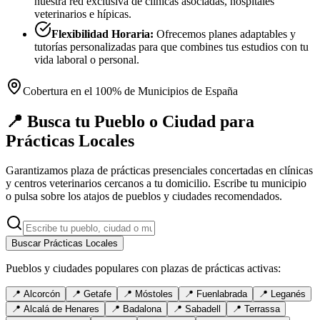
nuestra red exclusiva de clínicas asociadas, hospitales
veterinarios e hípicas.
Flexibilidad Horaria:
Ofrecemos planes adaptables y
tutorías personalizadas para que combines tus estudios con tu
vida laboral o personal.
Cobertura en el 100% de Municipios de España
📍 Busca tu Pueblo o Ciudad para
Prácticas Locales
Garantizamos plaza de prácticas presenciales concertadas en clínicas
y centros veterinarios cercanos a tu domicilio. Escribe tu municipio
o pulsa sobre los atajos de pueblos y ciudades recomendados.
Buscar Prácticas Locales
Pueblos y ciudades populares con plazas de prácticas activas:
📍
Alcorcón
📍
Getafe
📍
Móstoles
📍
Fuenlabrada
📍
Leganés
📍
Alcalá de Henares
📍
Badalona
📍
Sabadell
📍
Terrassa