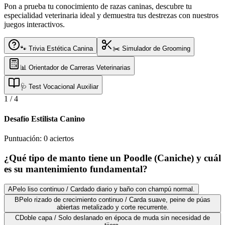
Pon a prueba tu conocimiento de razas caninas, descubre tu
especialidad veterinaria ideal y demuestra tus destrezas con nuestros
juegos interactivos.
🐾 Trivia Estética Canina
✂️ Simulador de Grooming
📊 Orientador de Carreras Veterinarias
🩺 Test Vocacional Auxiliar
1
/
4
Desafío Estilista Canino
Puntuación:
0
aciertos
¿Qué tipo de manto tiene un Poodle (Caniche) y cuál
es su mantenimiento fundamental?
A
Pelo liso continuo / Cardado diario y baño con champú normal.
B
Pelo rizado de crecimiento continuo / Carda suave, peine de púas
abiertas metalizado y corte recurrente.
C
Doble capa / Solo deslanado en época de muda sin necesidad de