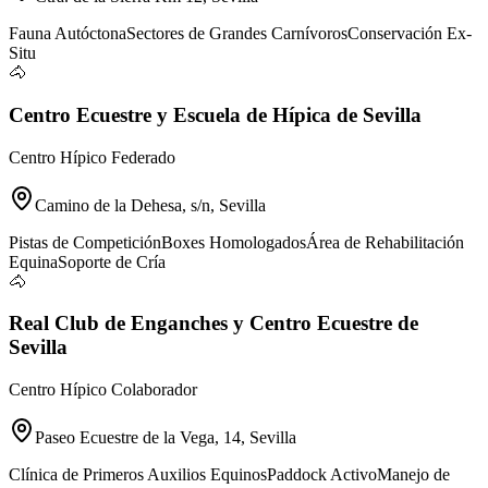
Fauna Autóctona
Sectores de Grandes Carnívoros
Conservación Ex-
Situ
🐴
Centro Ecuestre y Escuela de Hípica de Sevilla
Centro Hípico Federado
Camino de la Dehesa, s/n, Sevilla
Pistas de Competición
Boxes Homologados
Área de Rehabilitación
Equina
Soporte de Cría
🐴
Real Club de Enganches y Centro Ecuestre de
Sevilla
Centro Hípico Colaborador
Paseo Ecuestre de la Vega, 14, Sevilla
Clínica de Primeros Auxilios Equinos
Paddock Activo
Manejo de