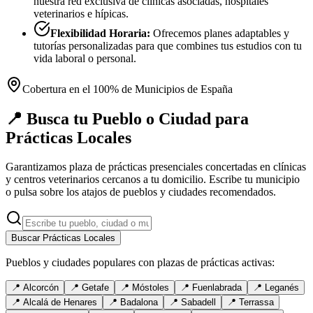
nuestra red exclusiva de clínicas asociadas, hospitales
veterinarios e hípicas.
Flexibilidad Horaria:
Ofrecemos planes adaptables y
tutorías personalizadas para que combines tus estudios con tu
vida laboral o personal.
Cobertura en el 100% de Municipios de España
📍 Busca tu Pueblo o Ciudad para
Prácticas Locales
Garantizamos plaza de prácticas presenciales concertadas en clínicas
y centros veterinarios cercanos a tu domicilio. Escribe tu municipio
o pulsa sobre los atajos de pueblos y ciudades recomendados.
Buscar Prácticas Locales
Pueblos y ciudades populares con plazas de prácticas activas:
📍
Alcorcón
📍
Getafe
📍
Móstoles
📍
Fuenlabrada
📍
Leganés
📍
Alcalá de Henares
📍
Badalona
📍
Sabadell
📍
Terrassa