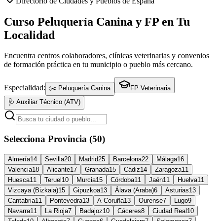
Directorio de Ciudades y Pueblos de España
Curso Peluquería Canina y FP en Tu
Localidad
Encuentra centros colaboradores, clínicas veterinarias y convenios
de formación práctica en tu municipio o pueblo más cercano.
Especialidad:
✂️ Peluquería Canina
FP Veterinaria
🩺 Auxiliar Técnico (ATV)
Selecciona Provincia (50)
Almería
14
Sevilla
20
Madrid
25
Barcelona
22
Málaga
16
Valencia
18
Alicante
17
Granada
15
Cádiz
14
Zaragoza
11
Huesca
11
Teruel
10
Murcia
15
Córdoba
11
Jaén
11
Huelva
11
Vizcaya (Bizkaia)
15
Gipuzkoa
13
Álava (Araba)
6
Asturias
13
Cantabria
11
Pontevedra
13
A Coruña
13
Ourense
7
Lugo
9
Navarra
11
La Rioja
7
Badajoz
10
Cáceres
8
Ciudad Real
10