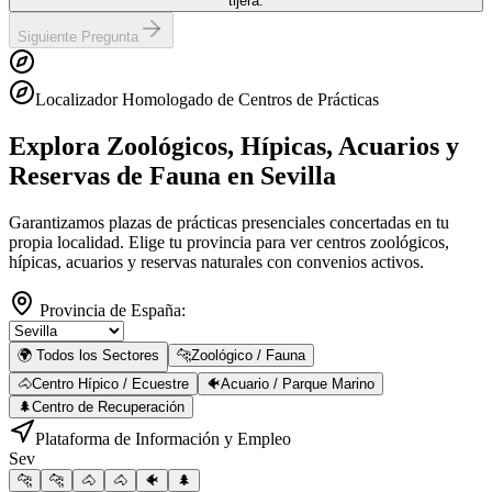
tijera.
Siguiente Pregunta
Localizador Homologado de Centros de Prácticas
Explora Zoológicos, Hípicas, Acuarios y
Reservas de Fauna
en Sevilla
Garantizamos plazas de prácticas presenciales concertadas en tu
propia localidad. Elige tu provincia para ver centros zoológicos,
hípicas, acuarios y reservas naturales con convenios activos.
Provincia de España:
🌍 Todos los Sectores
🐆
Zoológico / Fauna
🐴
Centro Hípico / Ecuestre
🐠
Acuario / Parque Marino
🌲
Centro de Recuperación
Plataforma de Información y Empleo
Sev
🐆
🐆
🐴
🐴
🐠
🌲