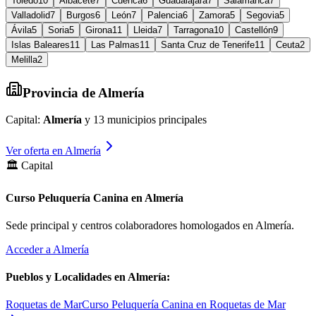
Toledo
10
Albacete
7
Cuenca
6
Guadalajara
7
Salamanca
7
Valladolid
7
Burgos
6
León
7
Palencia
6
Zamora
5
Segovia
5
Ávila
5
Soria
5
Girona
11
Lleida
7
Tarragona
10
Castellón
9
Islas Baleares
11
Las Palmas
11
Santa Cruz de Tenerife
11
Ceuta
2
Melilla
2
Provincia de
Almería
Capital:
Almería
y
13
municipios principales
Ver oferta en
Almería
🏛️ Capital
Curso Peluquería Canina en Almería
Sede principal y centros colaboradores homologados en
Almería
.
Acceder a
Almería
Pueblos y Localidades en
Almería
:
Roquetas de Mar
Curso Peluquería Canina en Roquetas de Mar