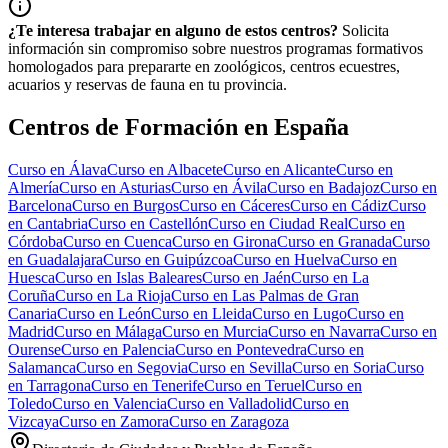
¿Te interesa trabajar en alguno de estos centros?
Solicita
información sin compromiso sobre nuestros programas formativos
homologados para prepararte en zoológicos, centros ecuestres,
acuarios y reservas de fauna en tu provincia.
Centros de Formación en España
Curso en
Álava
Curso en
Albacete
Curso en
Alicante
Curso en
Almería
Curso en
Asturias
Curso en
Ávila
Curso en
Badajoz
Curso en
Barcelona
Curso en
Burgos
Curso en
Cáceres
Curso en
Cádiz
Curso
en
Cantabria
Curso en
Castellón
Curso en
Ciudad Real
Curso en
Córdoba
Curso en
Cuenca
Curso en
Girona
Curso en
Granada
Curso
en
Guadalajara
Curso en
Guipúzcoa
Curso en
Huelva
Curso en
Huesca
Curso en
Islas Baleares
Curso en
Jaén
Curso en
La
Coruña
Curso en
La Rioja
Curso en
Las Palmas de Gran
Canaria
Curso en
León
Curso en
Lleida
Curso en
Lugo
Curso en
Madrid
Curso en
Málaga
Curso en
Murcia
Curso en
Navarra
Curso en
Ourense
Curso en
Palencia
Curso en
Pontevedra
Curso en
Salamanca
Curso en
Segovia
Curso en
Sevilla
Curso en
Soria
Curso
en
Tarragona
Curso en
Tenerife
Curso en
Teruel
Curso en
Toledo
Curso en
Valencia
Curso en
Valladolid
Curso en
Vizcaya
Curso en
Zamora
Curso en
Zaragoza