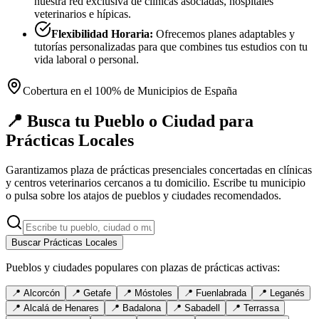
nuestra red exclusiva de clínicas asociadas, hospitales
veterinarios e hípicas.
Flexibilidad Horaria:
Ofrecemos planes adaptables y
tutorías personalizadas para que combines tus estudios con tu
vida laboral o personal.
Cobertura en el 100% de Municipios de España
📍 Busca tu Pueblo o Ciudad para
Prácticas Locales
Garantizamos plaza de prácticas presenciales concertadas en clínicas
y centros veterinarios cercanos a tu domicilio. Escribe tu municipio
o pulsa sobre los atajos de pueblos y ciudades recomendados.
Buscar Prácticas Locales
Pueblos y ciudades populares con plazas de prácticas activas:
📍
Alcorcón
📍
Getafe
📍
Móstoles
📍
Fuenlabrada
📍
Leganés
📍
Alcalá de Henares
📍
Badalona
📍
Sabadell
📍
Terrassa