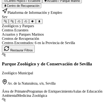
🐴
Centro Hípico / Ecuestre
🐠
Acuario / Parque Marino
🌲
Centro de Recuperación
Plataforma de Información y Empleo
Sev
🐆
🐆
🐴
🐴
🐠
🌲
Zoológicos y Parques
Centros Ecuestres
Acuarios y Parques Marinos
Centros de Recuperación
Centros Encontrados:
6
en la Provincia de
Sevilla
Restaurar Filtros
🐆
Parque Zoológico y de Conservación de Sevilla
Zoológico Municipal
Av. de la Naturaleza, s/n, Sevilla
Área de Primates
Programas de Enriquecimiento
Aulas de Educación
Ambiental
Medicina Zoológica
🐆