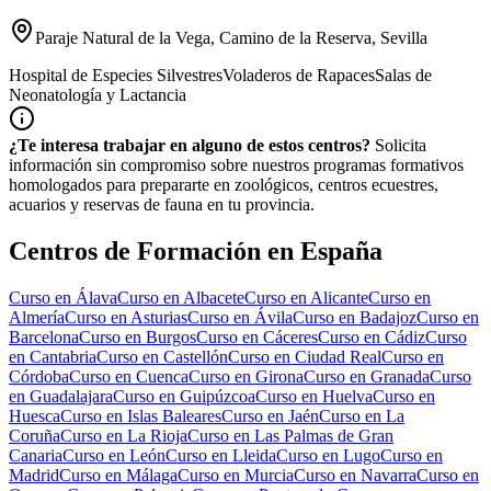
Paraje Natural de la Vega, Camino de la Reserva, Sevilla
Hospital de Especies Silvestres
Voladeros de Rapaces
Salas de
Neonatología y Lactancia
¿Te interesa trabajar en alguno de estos centros?
Solicita
información sin compromiso sobre nuestros programas formativos
homologados para prepararte en zoológicos, centros ecuestres,
acuarios y reservas de fauna en tu provincia.
Centros de Formación en España
Curso en
Álava
Curso en
Albacete
Curso en
Alicante
Curso en
Almería
Curso en
Asturias
Curso en
Ávila
Curso en
Badajoz
Curso en
Barcelona
Curso en
Burgos
Curso en
Cáceres
Curso en
Cádiz
Curso
en
Cantabria
Curso en
Castellón
Curso en
Ciudad Real
Curso en
Córdoba
Curso en
Cuenca
Curso en
Girona
Curso en
Granada
Curso
en
Guadalajara
Curso en
Guipúzcoa
Curso en
Huelva
Curso en
Huesca
Curso en
Islas Baleares
Curso en
Jaén
Curso en
La
Coruña
Curso en
La Rioja
Curso en
Las Palmas de Gran
Canaria
Curso en
León
Curso en
Lleida
Curso en
Lugo
Curso en
Madrid
Curso en
Málaga
Curso en
Murcia
Curso en
Navarra
Curso en