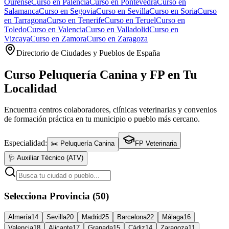
Ourense
Curso en
Palencia
Curso en
Pontevedra
Curso en
Salamanca
Curso en
Segovia
Curso en
Sevilla
Curso en
Soria
Curso
en
Tarragona
Curso en
Tenerife
Curso en
Teruel
Curso en
Toledo
Curso en
Valencia
Curso en
Valladolid
Curso en
Vizcaya
Curso en
Zamora
Curso en
Zaragoza
Directorio de Ciudades y Pueblos de España
Curso Peluquería Canina y FP en Tu
Localidad
Encuentra centros colaboradores, clínicas veterinarias y convenios
de formación práctica en tu municipio o pueblo más cercano.
Especialidad:
✂️ Peluquería Canina
FP Veterinaria
🩺 Auxiliar Técnico (ATV)
Selecciona Provincia (50)
Almería
14
Sevilla
20
Madrid
25
Barcelona
22
Málaga
16
Valencia
18
Alicante
17
Granada
15
Cádiz
14
Zaragoza
11