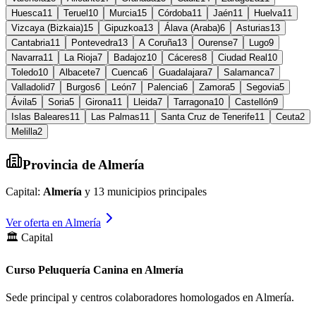
Huesca
11
Teruel
10
Murcia
15
Córdoba
11
Jaén
11
Huelva
11
Vizcaya (Bizkaia)
15
Gipuzkoa
13
Álava (Araba)
6
Asturias
13
Cantabria
11
Pontevedra
13
A Coruña
13
Ourense
7
Lugo
9
Navarra
11
La Rioja
7
Badajoz
10
Cáceres
8
Ciudad Real
10
Toledo
10
Albacete
7
Cuenca
6
Guadalajara
7
Salamanca
7
Valladolid
7
Burgos
6
León
7
Palencia
6
Zamora
5
Segovia
5
Ávila
5
Soria
5
Girona
11
Lleida
7
Tarragona
10
Castellón
9
Islas Baleares
11
Las Palmas
11
Santa Cruz de Tenerife
11
Ceuta
2
Melilla
2
Provincia de
Almería
Capital:
Almería
y
13
municipios principales
Ver oferta en
Almería
🏛️ Capital
Curso Peluquería Canina en Almería
Sede principal y centros colaboradores homologados en
Almería
.