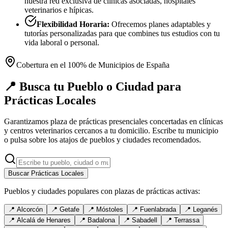
nuestra red exclusiva de clínicas asociadas, hospitales
veterinarios e hípicas.
Flexibilidad Horaria:
Ofrecemos planes adaptables y
tutorías personalizadas para que combines tus estudios con tu
vida laboral o personal.
Cobertura en el 100% de Municipios de España
📍 Busca tu Pueblo o Ciudad para
Prácticas Locales
Garantizamos plaza de prácticas presenciales concertadas en clínicas
y centros veterinarios cercanos a tu domicilio. Escribe tu municipio
o pulsa sobre los atajos de pueblos y ciudades recomendados.
Buscar Prácticas Locales
Pueblos y ciudades populares con plazas de prácticas activas:
📍
Alcorcón
📍
Getafe
📍
Móstoles
📍
Fuenlabrada
📍
Leganés
📍
Alcalá de Henares
📍
Badalona
📍
Sabadell
📍
Terrassa