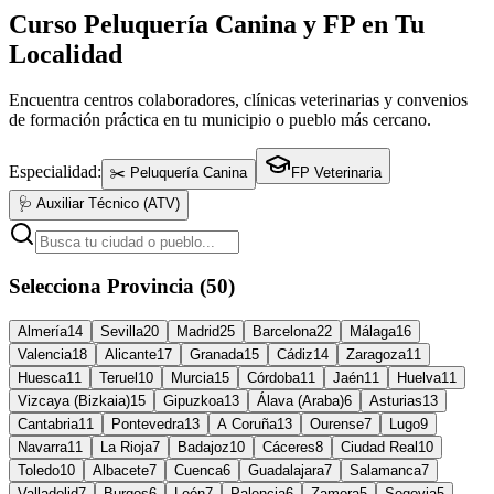
Curso Peluquería Canina y FP en Tu
Localidad
Encuentra centros colaboradores, clínicas veterinarias y convenios
de formación práctica en tu municipio o pueblo más cercano.
Especialidad:
✂️ Peluquería Canina
FP Veterinaria
🩺 Auxiliar Técnico (ATV)
Selecciona Provincia (50)
Almería
14
Sevilla
20
Madrid
25
Barcelona
22
Málaga
16
Valencia
18
Alicante
17
Granada
15
Cádiz
14
Zaragoza
11
Huesca
11
Teruel
10
Murcia
15
Córdoba
11
Jaén
11
Huelva
11
Vizcaya (Bizkaia)
15
Gipuzkoa
13
Álava (Araba)
6
Asturias
13
Cantabria
11
Pontevedra
13
A Coruña
13
Ourense
7
Lugo
9
Navarra
11
La Rioja
7
Badajoz
10
Cáceres
8
Ciudad Real
10
Toledo
10
Albacete
7
Cuenca
6
Guadalajara
7
Salamanca
7
Valladolid
7
Burgos
6
León
7
Palencia
6
Zamora
5
Segovia
5