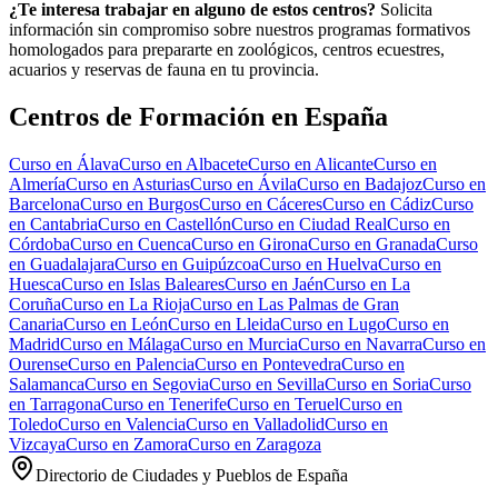
¿Te interesa trabajar en alguno de estos centros?
Solicita
información sin compromiso sobre nuestros programas formativos
homologados para prepararte en zoológicos, centros ecuestres,
acuarios y reservas de fauna en tu provincia.
Centros de Formación en España
Curso en
Álava
Curso en
Albacete
Curso en
Alicante
Curso en
Almería
Curso en
Asturias
Curso en
Ávila
Curso en
Badajoz
Curso en
Barcelona
Curso en
Burgos
Curso en
Cáceres
Curso en
Cádiz
Curso
en
Cantabria
Curso en
Castellón
Curso en
Ciudad Real
Curso en
Córdoba
Curso en
Cuenca
Curso en
Girona
Curso en
Granada
Curso
en
Guadalajara
Curso en
Guipúzcoa
Curso en
Huelva
Curso en
Huesca
Curso en
Islas Baleares
Curso en
Jaén
Curso en
La
Coruña
Curso en
La Rioja
Curso en
Las Palmas de Gran
Canaria
Curso en
León
Curso en
Lleida
Curso en
Lugo
Curso en
Madrid
Curso en
Málaga
Curso en
Murcia
Curso en
Navarra
Curso en
Ourense
Curso en
Palencia
Curso en
Pontevedra
Curso en
Salamanca
Curso en
Segovia
Curso en
Sevilla
Curso en
Soria
Curso
en
Tarragona
Curso en
Tenerife
Curso en
Teruel
Curso en
Toledo
Curso en
Valencia
Curso en
Valladolid
Curso en
Vizcaya
Curso en
Zamora
Curso en
Zaragoza
Directorio de Ciudades y Pueblos de España