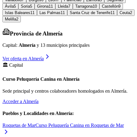
Ávila
5
Soria
5
Girona
11
Lleida
7
Tarragona
10
Castellón
9
Islas Baleares
11
Las Palmas
11
Santa Cruz de Tenerife
11
Ceuta
2
Melilla
2
Provincia de
Almería
Capital:
Almería
y
13
municipios principales
Ver oferta en
Almería
🏛️ Capital
Curso Peluquería Canina en Almería
Sede principal y centros colaboradores homologados en
Almería
.
Acceder a
Almería
Pueblos y Localidades en
Almería
:
Roquetas de Mar
Curso Peluquería Canina en Roquetas de Mar