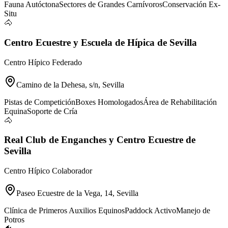
Fauna Autóctona
Sectores de Grandes Carnívoros
Conservación Ex-
Situ
🐴
Centro Ecuestre y Escuela de Hípica de Sevilla
Centro Hípico Federado
Camino de la Dehesa, s/n, Sevilla
Pistas de Competición
Boxes Homologados
Área de Rehabilitación
Equina
Soporte de Cría
🐴
Real Club de Enganches y Centro Ecuestre de
Sevilla
Centro Hípico Colaborador
Paseo Ecuestre de la Vega, 14, Sevilla
Clínica de Primeros Auxilios Equinos
Paddock Activo
Manejo de
Potros