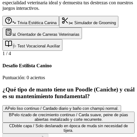
especialidad veterinaria ideal y demuestra tus destrezas con nuestros
juegos interactivos.
🐾 Trivia Estética Canina
✂️ Simulador de Grooming
📊 Orientador de Carreras Veterinarias
🩺 Test Vocacional Auxiliar
1
/
4
Desafío Estilista Canino
Puntuación:
0
aciertos
¿Qué tipo de manto tiene un Poodle (Caniche) y cuál
es su mantenimiento fundamental?
A
Pelo liso continuo / Cardado diario y baño con champú normal.
B
Pelo rizado de crecimiento continuo / Carda suave, peine de púas
abiertas metalizado y corte recurrente.
C
Doble capa / Solo deslanado en época de muda sin necesidad de
tijera.