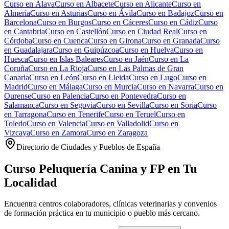
Curso en
Álava
Curso en
Albacete
Curso en
Alicante
Curso en
Almería
Curso en
Asturias
Curso en
Ávila
Curso en
Badajoz
Curso en
Barcelona
Curso en
Burgos
Curso en
Cáceres
Curso en
Cádiz
Curso
en
Cantabria
Curso en
Castellón
Curso en
Ciudad Real
Curso en
Córdoba
Curso en
Cuenca
Curso en
Girona
Curso en
Granada
Curso
en
Guadalajara
Curso en
Guipúzcoa
Curso en
Huelva
Curso en
Huesca
Curso en
Islas Baleares
Curso en
Jaén
Curso en
La
Coruña
Curso en
La Rioja
Curso en
Las Palmas de Gran
Canaria
Curso en
León
Curso en
Lleida
Curso en
Lugo
Curso en
Madrid
Curso en
Málaga
Curso en
Murcia
Curso en
Navarra
Curso en
Ourense
Curso en
Palencia
Curso en
Pontevedra
Curso en
Salamanca
Curso en
Segovia
Curso en
Sevilla
Curso en
Soria
Curso
en
Tarragona
Curso en
Tenerife
Curso en
Teruel
Curso en
Toledo
Curso en
Valencia
Curso en
Valladolid
Curso en
Vizcaya
Curso en
Zamora
Curso en
Zaragoza
Directorio de Ciudades y Pueblos de España
Curso Peluquería Canina y FP en Tu
Localidad
Encuentra centros colaboradores, clínicas veterinarias y convenios
de formación práctica en tu municipio o pueblo más cercano.