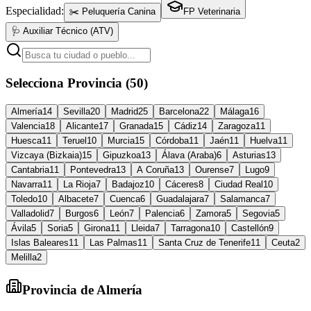
Especialidad:
✂️ Peluquería Canina
FP Veterinaria
🩺 Auxiliar Técnico (ATV)
Selecciona Provincia (50)
Almería
14
Sevilla
20
Madrid
25
Barcelona
22
Málaga
16
Valencia
18
Alicante
17
Granada
15
Cádiz
14
Zaragoza
11
Huesca
11
Teruel
10
Murcia
15
Córdoba
11
Jaén
11
Huelva
11
Vizcaya (Bizkaia)
15
Gipuzkoa
13
Álava (Araba)
6
Asturias
13
Cantabria
11
Pontevedra
13
A Coruña
13
Ourense
7
Lugo
9
Navarra
11
La Rioja
7
Badajoz
10
Cáceres
8
Ciudad Real
10
Toledo
10
Albacete
7
Cuenca
6
Guadalajara
7
Salamanca
7
Valladolid
7
Burgos
6
León
7
Palencia
6
Zamora
5
Segovia
5
Ávila
5
Soria
5
Girona
11
Lleida
7
Tarragona
10
Castellón
9
Islas Baleares
11
Las Palmas
11
Santa Cruz de Tenerife
11
Ceuta
2
Melilla
2
Provincia de
Almería