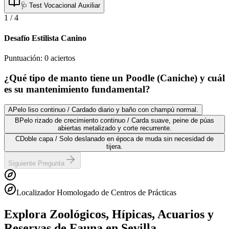
🩺 Test Vocacional Auxiliar
1
/
4
Desafío Estilista Canino
Puntuación:
0
aciertos
¿Qué tipo de manto tiene un Poodle (Caniche) y cuál
es su mantenimiento fundamental?
A
Pelo liso continuo / Cardado diario y baño con champú normal.
B
Pelo rizado de crecimiento continuo / Carda suave, peine de púas
abiertas metalizado y corte recurrente.
C
Doble capa / Solo deslanado en época de muda sin necesidad de
tijera.
Siguiente Pregunta
Localizador Homologado de Centros de Prácticas
Explora Zoológicos, Hípicas, Acuarios y
Reservas de Fauna
en Sevilla