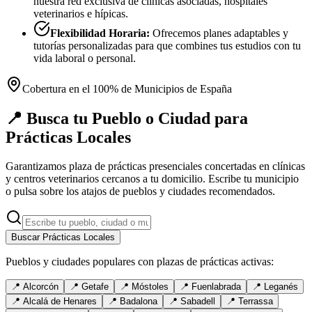
nuestra red exclusiva de clínicas asociadas, hospitales
veterinarios e hípicas.
Flexibilidad Horaria:
Ofrecemos planes adaptables y
tutorías personalizadas para que combines tus estudios con tu
vida laboral o personal.
Cobertura en el 100% de Municipios de España
📍 Busca tu Pueblo o Ciudad para
Prácticas Locales
Garantizamos plaza de prácticas presenciales concertadas en clínicas
y centros veterinarios cercanos a tu domicilio. Escribe tu municipio
o pulsa sobre los atajos de pueblos y ciudades recomendados.
Buscar Prácticas Locales
Pueblos y ciudades populares con plazas de prácticas activas:
📍
Alcorcón
📍
Getafe
📍
Móstoles
📍
Fuenlabrada
📍
Leganés
📍
Alcalá de Henares
📍
Badalona
📍
Sabadell
📍
Terrassa