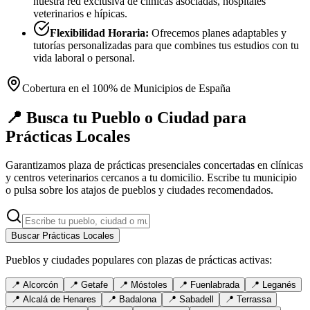
nuestra red exclusiva de clínicas asociadas, hospitales
veterinarios e hípicas.
Flexibilidad Horaria:
Ofrecemos planes adaptables y
tutorías personalizadas para que combines tus estudios con tu
vida laboral o personal.
Cobertura en el 100% de Municipios de España
📍 Busca tu Pueblo o Ciudad para
Prácticas Locales
Garantizamos plaza de prácticas presenciales concertadas en clínicas
y centros veterinarios cercanos a tu domicilio. Escribe tu municipio
o pulsa sobre los atajos de pueblos y ciudades recomendados.
Buscar Prácticas Locales
Pueblos y ciudades populares con plazas de prácticas activas:
📍
Alcorcón
📍
Getafe
📍
Móstoles
📍
Fuenlabrada
📍
Leganés
📍
Alcalá de Henares
📍
Badalona
📍
Sabadell
📍
Terrassa