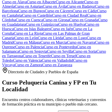
Curso en
Álava
Curso en
Albacete
Curso en
Alicante
Curso en
Almería
Curso en
Asturias
Curso en
Ávila
Curso en
Badajoz
Curso en
Barcelona
Curso en
Burgos
Curso en
Cáceres
Curso en
Cádiz
Curso
en
Cantabria
Curso en
Castellón
Curso en
Ciudad Real
Curso en
Córdoba
Curso en
Cuenca
Curso en
Girona
Curso en
Granada
Curso
en
Guadalajara
Curso en
Guipúzcoa
Curso en
Huelva
Curso en
Huesca
Curso en
Islas Baleares
Curso en
Jaén
Curso en
La
Coruña
Curso en
La Rioja
Curso en
Las Palmas de Gran
Canaria
Curso en
León
Curso en
Lleida
Curso en
Lugo
Curso en
Madrid
Curso en
Málaga
Curso en
Murcia
Curso en
Navarra
Curso en
Ourense
Curso en
Palencia
Curso en
Pontevedra
Curso en
Salamanca
Curso en
Segovia
Curso en
Sevilla
Curso en
Soria
Curso
en
Tarragona
Curso en
Tenerife
Curso en
Teruel
Curso en
Toledo
Curso en
Valencia
Curso en
Valladolid
Curso en
Vizcaya
Curso en
Zamora
Curso en
Zaragoza
Directorio de Ciudades y Pueblos de España
Curso Peluquería Canina y FP en Tu
Localidad
Encuentra centros colaboradores, clínicas veterinarias y convenios
de formación práctica en tu municipio o pueblo más cercano.