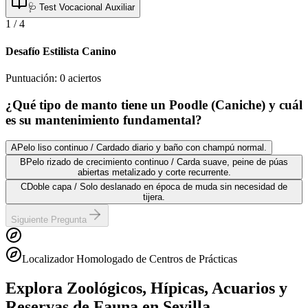
🩺 Test Vocacional Auxiliar
1
/
4
Desafío Estilista Canino
Puntuación:
0
aciertos
¿Qué tipo de manto tiene un Poodle (Caniche) y cuál
es su mantenimiento fundamental?
A
Pelo liso continuo / Cardado diario y baño con champú normal.
B
Pelo rizado de crecimiento continuo / Carda suave, peine de púas
abiertas metalizado y corte recurrente.
C
Doble capa / Solo deslanado en época de muda sin necesidad de
tijera.
Siguiente Pregunta
Localizador Homologado de Centros de Prácticas
Explora Zoológicos, Hípicas, Acuarios y
Reservas de Fauna
en Sevilla