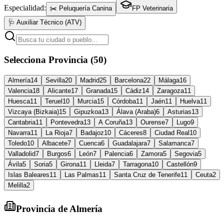
Especialidad:
✂️ Peluquería Canina
FP Veterinaria
🩺 Auxiliar Técnico (ATV)
Selecciona Provincia (50)
Almería
14
Sevilla
20
Madrid
25
Barcelona
22
Málaga
16
Valencia
18
Alicante
17
Granada
15
Cádiz
14
Zaragoza
11
Huesca
11
Teruel
10
Murcia
15
Córdoba
11
Jaén
11
Huelva
11
Vizcaya (Bizkaia)
15
Gipuzkoa
13
Álava (Araba)
6
Asturias
13
Cantabria
11
Pontevedra
13
A Coruña
13
Ourense
7
Lugo
9
Navarra
11
La Rioja
7
Badajoz
10
Cáceres
8
Ciudad Real
10
Toledo
10
Albacete
7
Cuenca
6
Guadalajara
7
Salamanca
7
Valladolid
7
Burgos
6
León
7
Palencia
6
Zamora
5
Segovia
5
Ávila
5
Soria
5
Girona
11
Lleida
7
Tarragona
10
Castellón
9
Islas Baleares
11
Las Palmas
11
Santa Cruz de Tenerife
11
Ceuta
2
Melilla
2
Provincia de
Almería