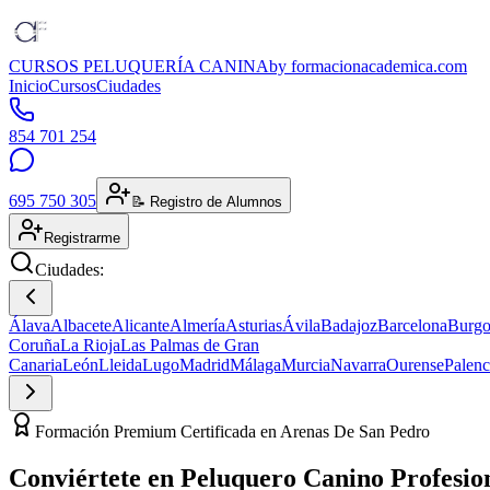
CURSOS PELUQUERÍA CANINA
by formacionacademica.com
Inicio
Cursos
Ciudades
854 701 254
695 750 305
📝 Registro de Alumnos
Registrarme
Ciudades:
Álava
Albacete
Alicante
Almería
Asturias
Ávila
Badajoz
Barcelona
Burgo
Coruña
La Rioja
Las Palmas de Gran
Canaria
León
Lleida
Lugo
Madrid
Málaga
Murcia
Navarra
Ourense
Palenc
Formación Premium Certificada en Arenas De San Pedro
Conviértete en
Peluquero Canino
Profesio