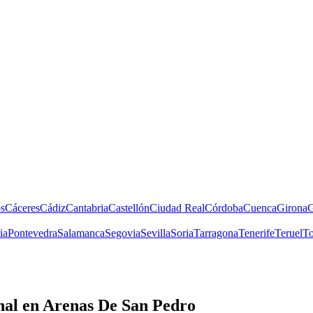
s
Cáceres
Cádiz
Cantabria
Castellón
Ciudad Real
Córdoba
Cuenca
Girona
G
ia
Pontevedra
Salamanca
Segovia
Sevilla
Soria
Tarragona
Tenerife
Teruel
To
nal
en Arenas De San Pedro