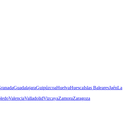
ranada
Guadalajara
Guipúzcoa
Huelva
Huesca
Islas Baleares
Jaén
La
ledo
Valencia
Valladolid
Vizcaya
Zamora
Zaragoza