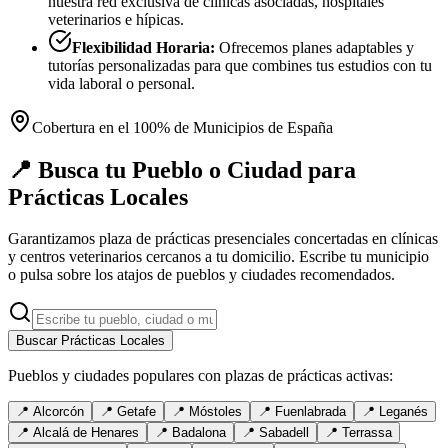
nuestra red exclusiva de clínicas asociadas, hospitales
veterinarios e hípicas.
Flexibilidad Horaria:
Ofrecemos planes adaptables y
tutorías personalizadas para que combines tus estudios con tu
vida laboral o personal.
Cobertura en el 100% de Municipios de España
📍 Busca tu Pueblo o Ciudad para
Prácticas Locales
Garantizamos plaza de prácticas presenciales concertadas en clínicas
y centros veterinarios cercanos a tu domicilio. Escribe tu municipio
o pulsa sobre los atajos de pueblos y ciudades recomendados.
Buscar Prácticas Locales
Pueblos y ciudades populares con plazas de prácticas activas:
📍
Alcorcón
📍
Getafe
📍
Móstoles
📍
Fuenlabrada
📍
Leganés
📍
Alcalá de Henares
📍
Badalona
📍
Sabadell
📍
Terrassa