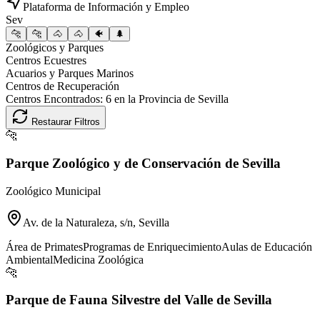
Plataforma de Información y Empleo
Sev
🐆
🐆
🐴
🐴
🐠
🌲
Zoológicos y Parques
Centros Ecuestres
Acuarios y Parques Marinos
Centros de Recuperación
Centros Encontrados:
6
en la Provincia de
Sevilla
Restaurar Filtros
🐆
Parque Zoológico y de Conservación de Sevilla
Zoológico Municipal
Av. de la Naturaleza, s/n, Sevilla
Área de Primates
Programas de Enriquecimiento
Aulas de Educación
Ambiental
Medicina Zoológica
🐆
Parque de Fauna Silvestre del Valle de Sevilla