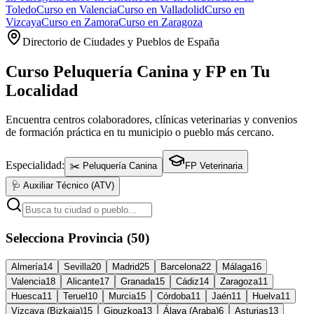
Toledo
Curso en
Valencia
Curso en
Valladolid
Curso en
Vizcaya
Curso en
Zamora
Curso en
Zaragoza
Directorio de Ciudades y Pueblos de España
Curso Peluquería Canina y FP en Tu
Localidad
Encuentra centros colaboradores, clínicas veterinarias y convenios
de formación práctica en tu municipio o pueblo más cercano.
Especialidad:
✂️ Peluquería Canina
FP Veterinaria
🩺 Auxiliar Técnico (ATV)
Selecciona Provincia (50)
Almería
14
Sevilla
20
Madrid
25
Barcelona
22
Málaga
16
Valencia
18
Alicante
17
Granada
15
Cádiz
14
Zaragoza
11
Huesca
11
Teruel
10
Murcia
15
Córdoba
11
Jaén
11
Huelva
11
Vizcaya (Bizkaia)
15
Gipuzkoa
13
Álava (Araba)
6
Asturias
13