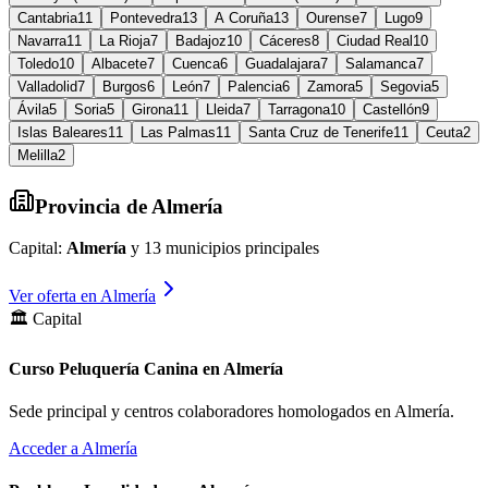
Cantabria
11
Pontevedra
13
A Coruña
13
Ourense
7
Lugo
9
Navarra
11
La Rioja
7
Badajoz
10
Cáceres
8
Ciudad Real
10
Toledo
10
Albacete
7
Cuenca
6
Guadalajara
7
Salamanca
7
Valladolid
7
Burgos
6
León
7
Palencia
6
Zamora
5
Segovia
5
Ávila
5
Soria
5
Girona
11
Lleida
7
Tarragona
10
Castellón
9
Islas Baleares
11
Las Palmas
11
Santa Cruz de Tenerife
11
Ceuta
2
Melilla
2
Provincia de
Almería
Capital:
Almería
y
13
municipios principales
Ver oferta en
Almería
🏛️ Capital
Curso Peluquería Canina en Almería
Sede principal y centros colaboradores homologados en
Almería
.
Acceder a
Almería