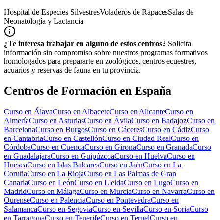
Hospital de Especies Silvestres
Voladeros de Rapaces
Salas de
Neonatología y Lactancia
¿Te interesa trabajar en alguno de estos centros?
Solicita
información sin compromiso sobre nuestros programas formativos
homologados para prepararte en zoológicos, centros ecuestres,
acuarios y reservas de fauna en tu provincia.
Centros de Formación en España
Curso en
Álava
Curso en
Albacete
Curso en
Alicante
Curso en
Almería
Curso en
Asturias
Curso en
Ávila
Curso en
Badajoz
Curso en
Barcelona
Curso en
Burgos
Curso en
Cáceres
Curso en
Cádiz
Curso
en
Cantabria
Curso en
Castellón
Curso en
Ciudad Real
Curso en
Córdoba
Curso en
Cuenca
Curso en
Girona
Curso en
Granada
Curso
en
Guadalajara
Curso en
Guipúzcoa
Curso en
Huelva
Curso en
Huesca
Curso en
Islas Baleares
Curso en
Jaén
Curso en
La
Coruña
Curso en
La Rioja
Curso en
Las Palmas de Gran
Canaria
Curso en
León
Curso en
Lleida
Curso en
Lugo
Curso en
Madrid
Curso en
Málaga
Curso en
Murcia
Curso en
Navarra
Curso en
Ourense
Curso en
Palencia
Curso en
Pontevedra
Curso en
Salamanca
Curso en
Segovia
Curso en
Sevilla
Curso en
Soria
Curso
en
Tarragona
Curso en
Tenerife
Curso en
Teruel
Curso en