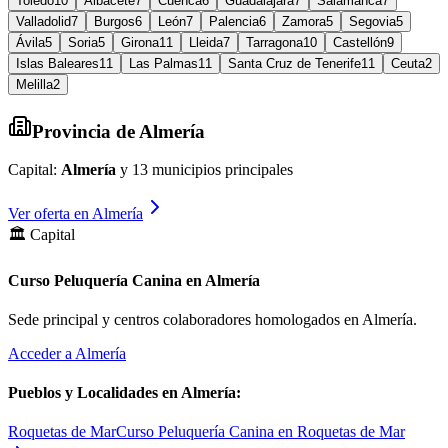
Toledo
10
Albacete
7
Cuenca
6
Guadalajara
7
Salamanca
7
Valladolid
7
Burgos
6
León
7
Palencia
6
Zamora
5
Segovia
5
Ávila
5
Soria
5
Girona
11
Lleida
7
Tarragona
10
Castellón
9
Islas Baleares
11
Las Palmas
11
Santa Cruz de Tenerife
11
Ceuta
2
Melilla
2
Provincia de
Almería
Capital:
Almería
y
13
municipios principales
Ver oferta en
Almería
🏛️ Capital
Curso Peluquería Canina en Almería
Sede principal y centros colaboradores homologados en
Almería
.
Acceder a
Almería
Pueblos y Localidades en
Almería
:
Roquetas de Mar
Curso Peluquería Canina en Roquetas de Mar