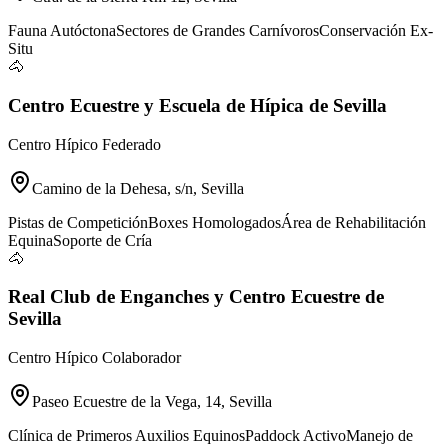
Fauna Autóctona
Sectores de Grandes Carnívoros
Conservación Ex-
Situ
🐴
Centro Ecuestre y Escuela de Hípica de Sevilla
Centro Hípico Federado
Camino de la Dehesa, s/n, Sevilla
Pistas de Competición
Boxes Homologados
Área de Rehabilitación
Equina
Soporte de Cría
🐴
Real Club de Enganches y Centro Ecuestre de
Sevilla
Centro Hípico Colaborador
Paseo Ecuestre de la Vega, 14, Sevilla
Clínica de Primeros Auxilios Equinos
Paddock Activo
Manejo de