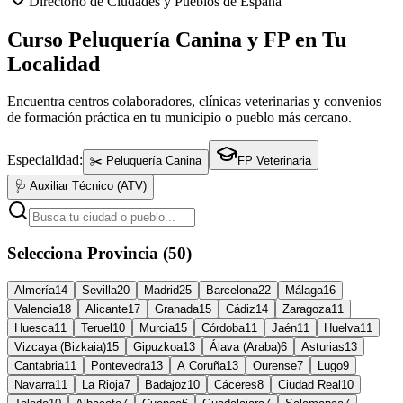
Directorio de Ciudades y Pueblos de España
Curso Peluquería Canina y FP en Tu
Localidad
Encuentra centros colaboradores, clínicas veterinarias y convenios
de formación práctica en tu municipio o pueblo más cercano.
Especialidad:
✂️ Peluquería Canina
FP Veterinaria
🩺 Auxiliar Técnico (ATV)
Selecciona Provincia (50)
Almería
14
Sevilla
20
Madrid
25
Barcelona
22
Málaga
16
Valencia
18
Alicante
17
Granada
15
Cádiz
14
Zaragoza
11
Huesca
11
Teruel
10
Murcia
15
Córdoba
11
Jaén
11
Huelva
11
Vizcaya (Bizkaia)
15
Gipuzkoa
13
Álava (Araba)
6
Asturias
13
Cantabria
11
Pontevedra
13
A Coruña
13
Ourense
7
Lugo
9
Navarra
11
La Rioja
7
Badajoz
10
Cáceres
8
Ciudad Real
10