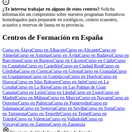
¿Te interesa trabajar en alguno de estos centros?
Solicita
información sin compromiso sobre nuestros programas formativos
homologados para prepararte en zoológicos, centros ecuestres,
acuarios y reservas de fauna en tu provincia.
Centros de Formación en España
Curso en
Álava
Curso en
Albacete
Curso en
Alicante
Curso en
Almería
Curso en
Asturias
Curso en
Ávila
Curso en
Badajoz
Curso en
Barcelona
Curso en
Burgos
Curso en
Cáceres
Curso en
Cádiz
Curso
en
Cantabria
Curso en
Castellón
Curso en
Ciudad Real
Curso en
Córdoba
Curso en
Cuenca
Curso en
Girona
Curso en
Granada
Curso
en
Guadalajara
Curso en
Guipúzcoa
Curso en
Huelva
Curso en
Huesca
Curso en
Islas Baleares
Curso en
Jaén
Curso en
La
Coruña
Curso en
La Rioja
Curso en
Las Palmas de Gran
Canaria
Curso en
León
Curso en
Lleida
Curso en
Lugo
Curso en
Madrid
Curso en
Málaga
Curso en
Murcia
Curso en
Navarra
Curso en
Ourense
Curso en
Palencia
Curso en
Pontevedra
Curso en
Salamanca
Curso en
Segovia
Curso en
Sevilla
Curso en
Soria
Curso
en
Tarragona
Curso en
Tenerife
Curso en
Teruel
Curso en
Toledo
Curso en
Valencia
Curso en
Valladolid
Curso en
Vizcaya
Curso en
Zamora
Curso en
Zaragoza