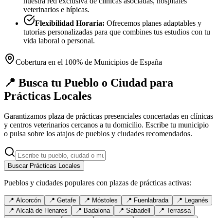
nuestra red exclusiva de clínicas asociadas, hospitales
veterinarios e hípicas.
Flexibilidad Horaria:
Ofrecemos planes adaptables y
tutorías personalizadas para que combines tus estudios con tu
vida laboral o personal.
Cobertura en el 100% de Municipios de España
📍 Busca tu Pueblo o Ciudad para
Prácticas Locales
Garantizamos plaza de prácticas presenciales concertadas en clínicas
y centros veterinarios cercanos a tu domicilio. Escribe tu municipio
o pulsa sobre los atajos de pueblos y ciudades recomendados.
Buscar Prácticas Locales
Pueblos y ciudades populares con plazas de prácticas activas:
📍
Alcorcón
📍
Getafe
📍
Móstoles
📍
Fuenlabrada
📍
Leganés
📍
Alcalá de Henares
📍
Badalona
📍
Sabadell
📍
Terrassa