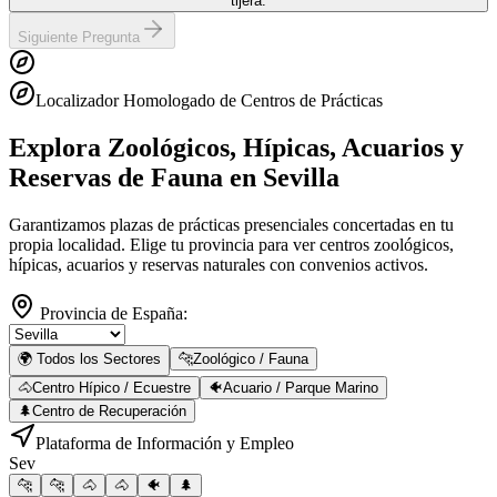
tijera.
Siguiente Pregunta
Localizador Homologado de Centros de Prácticas
Explora Zoológicos, Hípicas, Acuarios y
Reservas de Fauna
en Sevilla
Garantizamos plazas de prácticas presenciales concertadas en tu
propia localidad. Elige tu provincia para ver centros zoológicos,
hípicas, acuarios y reservas naturales con convenios activos.
Provincia de España:
🌍 Todos los Sectores
🐆
Zoológico / Fauna
🐴
Centro Hípico / Ecuestre
🐠
Acuario / Parque Marino
🌲
Centro de Recuperación
Plataforma de Información y Empleo
Sev
🐆
🐆
🐴
🐴
🐠
🌲