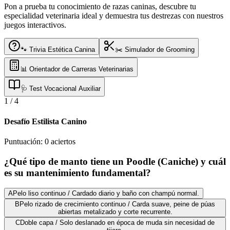
Pon a prueba tu conocimiento de razas caninas, descubre tu
especialidad veterinaria ideal y demuestra tus destrezas con nuestros
juegos interactivos.
🐾 Trivia Estética Canina
✂️ Simulador de Grooming
📊 Orientador de Carreras Veterinarias
🩺 Test Vocacional Auxiliar
1
/
4
Desafío Estilista Canino
Puntuación:
0
aciertos
¿Qué tipo de manto tiene un Poodle (Caniche) y cuál
es su mantenimiento fundamental?
A
Pelo liso continuo / Cardado diario y baño con champú normal.
B
Pelo rizado de crecimiento continuo / Carda suave, peine de púas
abiertas metalizado y corte recurrente.
C
Doble capa / Solo deslanado en época de muda sin necesidad de