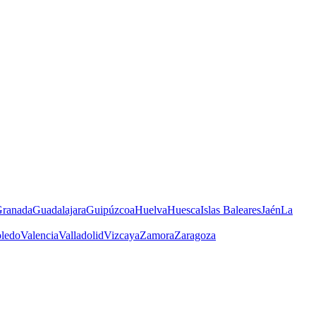
ranada
Guadalajara
Guipúzcoa
Huelva
Huesca
Islas Baleares
Jaén
La
ledo
Valencia
Valladolid
Vizcaya
Zamora
Zaragoza