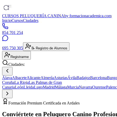
CURSOS PELUQUERÍA CANINA
by formacionacademica.com
Inicio
Cursos
Ciudades
854 701 254
695 750 305
📝 Registro de Alumnos
Registrarme
Ciudades:
Álava
Albacete
Alicante
Almería
Asturias
Ávila
Badajoz
Barcelona
Burgo
Coruña
La Rioja
Las Palmas de Gran
Canaria
León
Lleida
Lugo
Madrid
Málaga
Murcia
Navarra
Ourense
Palenc
Formación Premium Certificada en Ardales
Conviértete en
Peluquero Canino
Profesio