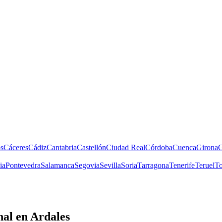
s
Cáceres
Cádiz
Cantabria
Castellón
Ciudad Real
Córdoba
Cuenca
Girona
G
ia
Pontevedra
Salamanca
Segovia
Sevilla
Soria
Tarragona
Tenerife
Teruel
To
nal
en Ardales